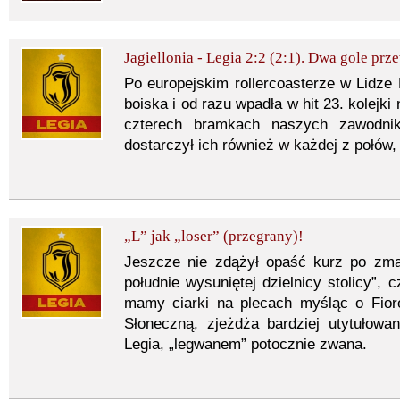
Jagiellonia - Legia 2:2 (2:1). Dwa gole pr
Po europejskim rollercoasterze w Lidze 
boiska i od razu wpadła w hit 23. kolejki
czterech bramkach naszych zawodni
dostarczył ich również w każdej z połów,
„L” jak „loser” (przegrany)!
Jeszcze nie zdążył opaść kurz po zma
południe wysuniętej dzielnicy stolicy”,
mamy ciarki na plecach myśląc o Fiore
Słoneczną, zjeżdża bardziej utytułow
Legia, „legwanem” potocznie zwana.