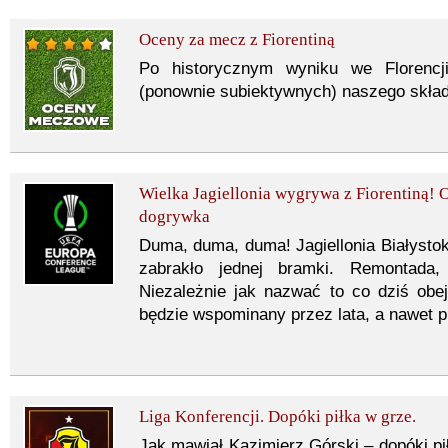
Oceny za mecz z Fiorentiną
Po historycznym wyniku we Florencj
(ponownie subiektywnych) naszego skład
Wielka Jagiellonia wygrywa z Fiorentiną
dogrywka
Duma, duma, duma! Jagiellonia Białystok
zabrakło jednej bramki. Remontada,
Niezależnie jak nazwać to co dziś ob
będzie wspominany przez lata, a nawet 
Liga Konferencji. Dopóki piłka w grze.
Jak mawiał Kazimierz Górski – dopóki pi