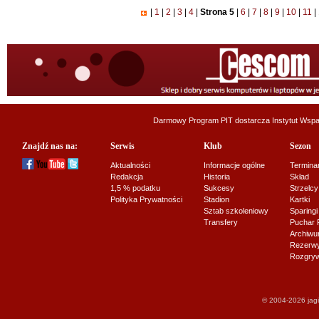
|
1
|
2
|
3
|
4
|
Strona 5
|
6
|
7
|
8
|
9
|
10
|
11
|
Darmowy Program PIT dostarcza
Instytut Wsp
Znajdź nas na:
Serwis
Klub
Sezon
Aktualności
Informacje ogólne
Termina
Redakcja
Historia
Skład
1,5 % podatku
Sukcesy
Strzelcy
Polityka Prywatności
Stadion
Kartki
Sztab szkoleniowy
Sparingi
Transfery
Puchar 
Archiw
Rezerwy J
Rozgryw
© 2004-2026 jagi