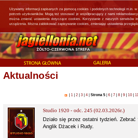
Używamy informacji zapisanych za pomocą cookies i podobnych technologii m.in. w
potrzeb użytkowników. Mogą też stosować je współpracujący z nami reklamodawcy, 
można zmienić ustawienia dotyczące cookies. Korzystanie z naszych serwisów i
urządzenia. Można zablokować zapisywanie cookies, zmieniając ustawienia przegląda
Aktualności
|
1
|
2
|
3
|
4
|
Strona 5
|
6
|
7
|
8
|
9
|
10
|
1
Studio 1920 - odc. 245 (02.03.2026r.)
Działo się przez ostatni tydzień. Zebrać
Anglik Dżacek i Rudy.