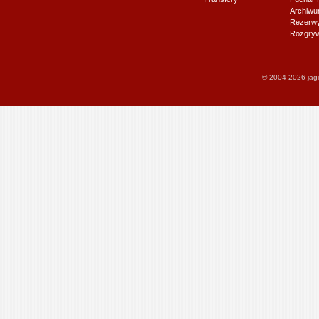
Archiw
Rezerwy J
Rozgryw
© 2004-2026 jagi