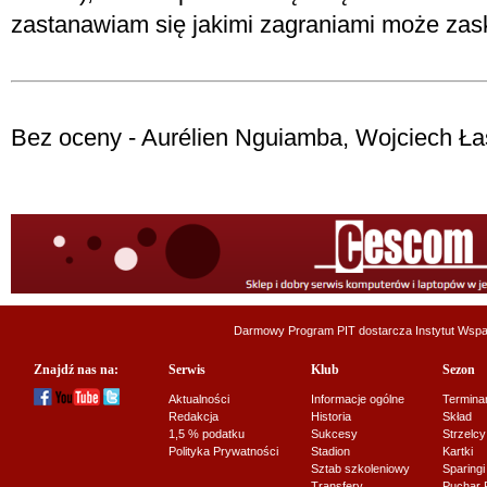
zastanawiam się jakimi zagraniami może zas
Bez oceny - Aurélien Nguiamba, Wojciech Ła
Darmowy Program PIT dostarcza
Instytut Wsp
Znajdź nas na:
Serwis
Klub
Sezon
Aktualności
Informacje ogólne
Termina
Redakcja
Historia
Skład
1,5 % podatku
Sukcesy
Strzelcy
Polityka Prywatności
Stadion
Kartki
Sztab szkoleniowy
Sparingi
Transfery
Puchar 