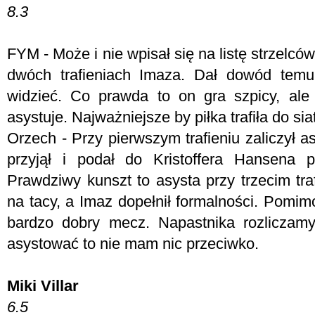
8.3
FYM -
Może i nie wpisał się na listę strzelcó
dwóch trafieniach Imaza. Dał dowód temu
widzieć. Co prawda to on gra szpicy, ale j
asystuje. Najważniejsze by piłka trafiła do siat
Orzech - P
rzy pierwszym trafieniu zaliczył a
przyjął i podał do Kristoffera Hansena 
Prawdziwy kunszt to asysta przy trzecim tra
na tacy, a Imaz dopełnił formalności. Pomim
bardzo dobry mecz. Napastnika rozliczamy
asystować to nie mam nic przeciwko.
Miki Villar
6.5