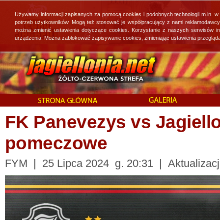
Używamy informacji zapisanych za pomocą cookies i podobnych technologii m.in. w
potrzeb użytkowników. Mogą też stosować je współpracujący z nami reklamodawcy, 
można zmienić ustawienia dotyczące cookies. Korzystanie z naszych serwisów i
urządzenia. Można zablokować zapisywanie cookies, zmieniając ustawienia przegląda
FK Panevezys vs Jagiello
pomeczowe
FYM | 25 Lipca 2024 g. 20:31 | Aktualizacj