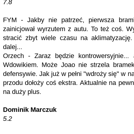
7.8
FYM -
Jakby nie patrzeć, pierwsza bram
zainicjował wyrzutem z autu. To też coś. W
stracić zbyt wiele czasu na aklimatyzacj
dalej...
Orzech - Z
araz będzie kontrowersyjnie...
Wdowikiem. Może Joao nie strzela bramek,
defensywie. Jak już w pełni "wdroży się" w na
przodu dołoży coś ekstra. Aktualnie na pew
na duży plus.
Dominik Marczuk
5.2