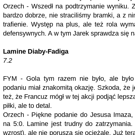
Orzech - W
szedł na podtrzymanie wyniku. 
bardzo dobrze, nie straciliśmy bramki, a z n
trafienie. Występ na plus, ale też rola wy
defensywnych. A w tym Jarek sprawdza się na
Lamine Diaby-Fadiga
7.2
FYM -
Gola tym razem nie było, ale było
podaniu miał znakomitą okazję. Szkoda, że j
też, że Francuz mógł w tej akcji podjąć lepsz
piłki, ale to detal.
Orzech - P
iękne podanie do Jesusa Imaza, k
na 5:0. Lamine jest trudny do zatrzymania. 
wzrost), ale nie porusza się ociężale. Już te