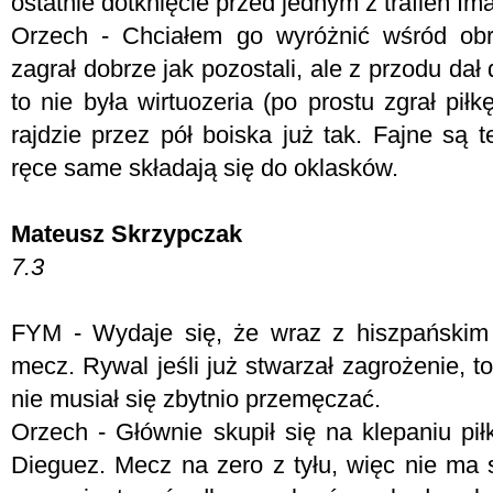
ostatnie dotknięcie przed jednym z trafień Im
Orzech - C
hciałem go wyróżnić wśród ob
zagrał dobrze jak pozostali, ale z przodu dał
to nie była wirtuozeria (po prostu zgrał pił
rajdzie przez pół boiska już tak. Fajne są 
ręce same składają się do oklasków.
Mateusz Skrzypczak
7.3
FYM -
Wydaje się, że wraz z hiszpańskim
mecz. Rywal jeśli już stwarzał zagrożenie, t
nie musiał się zbytnio przemęczać.
Orzech - G
łównie skupił się na klepaniu pił
Dieguez. Mecz na zero z tyłu, więc nie ma 