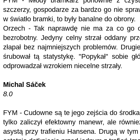
FYM -
Młody bramkarz ponownie z czys
szczerzy, gospodarze za bardzo go nie sprawdz
w światło bramki, to były banalne do obrony.
Orzech - T
ak naprawdę nie ma za co go o
bezrobotny. Jedyny celny strzał oddany prz
złapał bez najmniejszych problemów. Drugie
śrubował tą statystykę. "Popykał" sobie g
odprowadzał wzrokiem niecelne strzały.
Michal Sáček
8.0
FYM -
Cudowne są te jego zejścia do środka
tylko zaliczył efektowny manewr, ale równi
asystą przy trafieniu Hansena. Drugą w tym