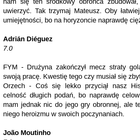
nam się ten środkowy obrońca zbudował,
uwierzyć. Tak trzymaj Mateusz. Oby łatwiejs
umiejętności, bo na horyzoncie naprawdę cięż
Adrián Diéguez
7.0
FYM -
Drużyna zakończył mecz straty gol
swoją pracę. Kwestię tego czy musiał się zb
Orzech - C
oś się lekko przyciął nasz Hi
celność długich podań, bo naprawdę celow
mam jednak nic do jego gry obronnej, ale t
niego heroizmu w swoich poczynaniach.
João Moutinho