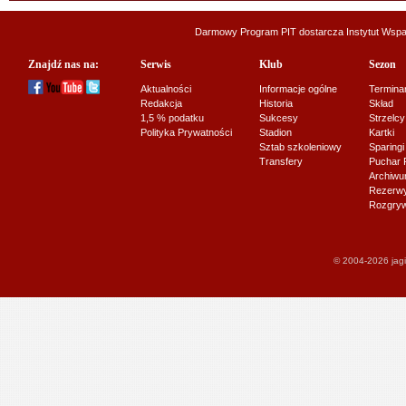
Darmowy Program PIT dostarcza
Instytut Wsp
Znajdź nas na:
Serwis
Klub
Sezon
Aktualności
Informacje ogólne
Termina
Redakcja
Historia
Skład
1,5 % podatku
Sukcesy
Strzelcy
Polityka Prywatności
Stadion
Kartki
Sztab szkoleniowy
Sparingi
Transfery
Puchar 
Archiw
Rezerwy J
Rozgryw
© 2004-2026 jagi