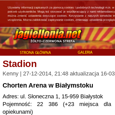
Używamy informacji zapisanych za pomocą cookies i podobnych technologii m.in. w
potrzeb użytkowników. Mogą też stosować je współpracujący z nami reklamodawcy, 
można zmienić ustawienia dotyczące cookies. Korzystanie z naszych serwisów i
urządzenia. Można zablokować zapisywanie cookies, zmieniając ustawienia przegląda
Stadion
Kenny | 27-12-2014, 21:48 aktualizacja 16-0
Chorten Arena w Białymstoku
Adres: ul. Słoneczna 1, 15-959 Białystok
Pojemność: 22 386 (+23 miejsca dla 
opiekunami)