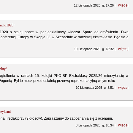
więcej
12 Listopada 2025 g. 17:26 |
tudio1920!
1920 o stałej porze w poniedziałkowy wieczór. Sporo do omówienia. Dwa
onferencji Europy w Skopje i 3 w Szczecinie w rodzimej ekstraklasie. Będzie o
więcej
10 Listopada 2025 g. 18:32 |
nkty!
agiellonia w ramach 15. kolejki PKO BP Ekstraklasy 2025/26 mierzyła się w
ogonią. Był to mecz przed ostatnią przerwą reprezentacyjną w tym roku.
więcej
10 Listopada 2025 g. 8:51 |
czykami
li redaktorzy (9 głosów). Zapraszamy do zapoznania się z ocenami.
więcej
8 Listopada 2025 g. 18:34 |