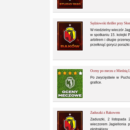
Sędziowski thriller przy Sło
W niedzielny wieczór Ja
w spotkaniu 15. kolejki
arbitrem i długie przer
przełknąć gorycz porażki
Oceny po meczu z Miedzią L
Po zwycięstwie w Pucha
grafice.
Zaduszki z Rakowem
Zaduszki, 2 listopada
wieczorem Jagiellonia 
ekstraklasy.