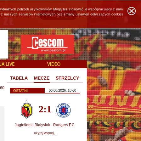
widualnych potrzeb użytkowników. Mogą też stosować je współpracujący z nami
ie z naszych serwisów internetowych bez zmiany ustawień dotyczących cookies
TABELA
MECZE
STRZELCY
60
06.08.2026, 18:00
OSTATNI
2:1
Jagiellonia Białystok - Rangers F.C.
czytaj więcej...