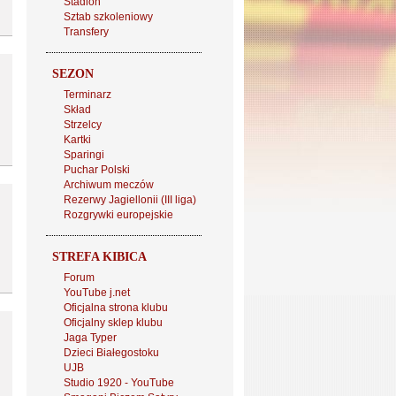
Stadion
Sztab szkoleniowy
Transfery
SEZON
Terminarz
Skład
Strzelcy
Kartki
Sparingi
Puchar Polski
Archiwum meczów
Rezerwy Jagiellonii (III liga)
Rozgrywki europejskie
STREFA KIBICA
Forum
YouTube j.net
Oficjalna strona klubu
Oficjalny sklep klubu
Jaga Typer
Dzieci Białegostoku
UJB
Studio 1920 - YouTube