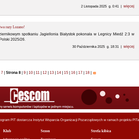
więcej
2 Listopada 2025 g. 0:41 |
dwa razy Lozano!
iernikowym spotkaniu Jagiellonia Białystok pokonała w Legnicy Miedź 2:3 w
Polski 2025/26.
więcej
30 Października 2025 g. 18:31 |
7
|
Strona 8
|
9
|
10
|
11
|
12
|
13
|
14
|
15
|
16
|
17
|
18
|
ogram PIT dostarcza
Instytut Wsparcia Organizacji Pozarządowych
w ramach projektu
PITa
Klub
Sezon
Strefa kibica