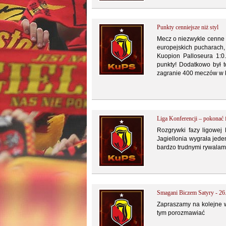
Punkty cenniejsze niż styl
Mecz o niezwykle cenne p
europejskich pucharach, 
Kuopion Palloseura 1:0
punkty! Dodatkowo był 
zagranie 400 meczów w k
Liga Konferencji – pokonać 
Rozgrywki fazy ligowej 
Jagiellonia wygrała jede
bardzo trudnymi rywalam
Smagani Biczem Satyry - 26
Zapraszamy na kolejne w
tym porozmawiać