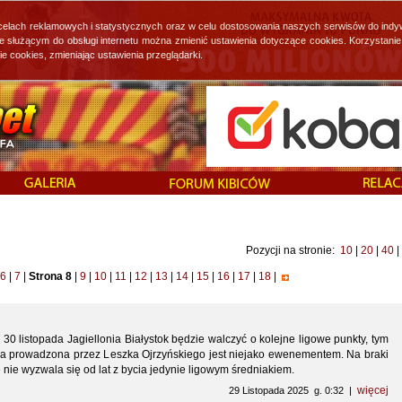
 celach reklamowych i statystycznych oraz w celu dostosowania naszych serwisów do indy
ie służącym do obsługi internetu można zmienić ustawienia dotyczące cookies. Korzystan
cookies, zmieniając ustawienia przeglądarki.
Pozycji na stronie:
10
|
20
|
40
|
6
|
7
|
Strona 8
|
9
|
10
|
11
|
12
|
13
|
14
|
15
|
16
|
17
|
18
|
30 listopada Jagiellonia Białystok będzie walczyć o kolejne ligowe punkty, tym
a prowadzona przez Leszka Ojrzyńskiego jest niejako ewenementem. Na braki
e nie wyzwala się od lat z bycia jedynie ligowym średniakiem.
więcej
29 Listopada 2025 g. 0:32 |