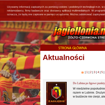
Używamy informacji zapisanych za pomocą cookies i podobnych technologii m.in. w
reklamodawcy, firmy badawcze oraz dostawcy aplikacji multimedialnych. W program
oznacza, że będą one zapisane w pamięci urządzenia. Można zablokować zapisywanie 
Aktualności
|
1
|
2
|
3
|
4
|
5
|
Do Lubina po ligowe punkty
W niedzielne popołudnie 
razem w Lubinie. Drużyn
w budżecie nie cierpi, al