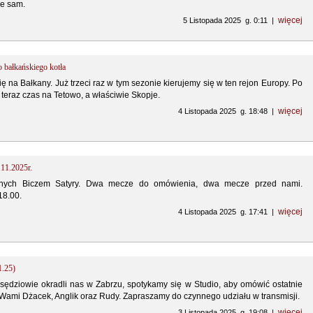
ie sam.
więcej
5 Listopada 2025 g. 0:11 |
o bałkańskiego kotła
ię na Bałkany. Już trzeci raz w tym sezonie kierujemy się w ten rejon Europy. Po
teraz czas na Tetowo, a właściwie Skopje.
więcej
4 Listopada 2025 g. 18:48 |
.11.2025r.
ych Biczem Satyry. Dwa mecze do omówienia, dwa mecze przed nami.
18.00.
więcej
4 Listopada 2025 g. 17:41 |
1.25)
sędziowie okradli nas w Zabrzu, spotykamy się w Studio, aby omówić ostatnie
 Wami Dżacek, Anglik oraz Rudy. Zapraszamy do czynnego udziału w transmisji.
więcej
3 Listopada 2025 g. 19:08 |