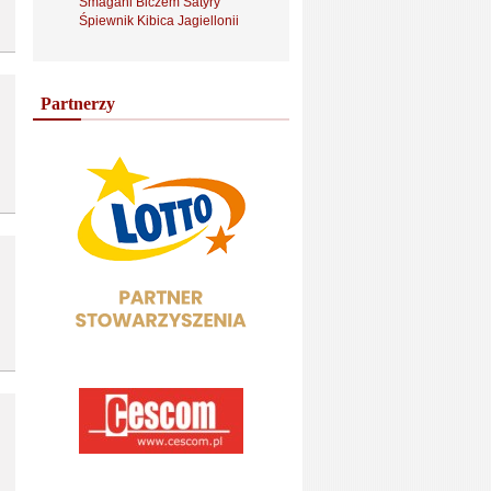
Smagani Biczem Satyry
Śpiewnik Kibica Jagiellonii
Partnerzy