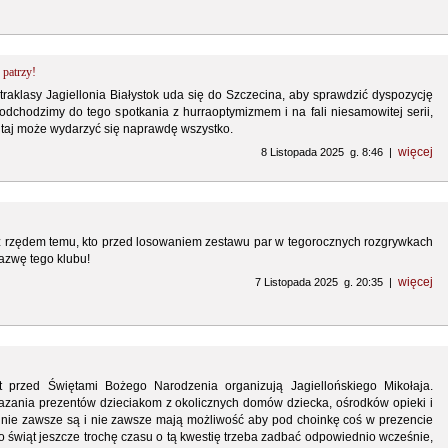
 patrzy!
raklasy Jagiellonia Białystok uda się do Szczecina, aby sprawdzić dyspozycję
dchodzimy do tego spotkania z hurraoptymizmem i na fali niesamowitej serii,
 Tutaj może wydarzyć się naprawdę wszystko.
więcej
8 Listopada 2025 g. 8:46 |
z rzędem temu, kto przed losowaniem zestawu par w tegorocznych rozgrywkach
nazwę tego klubu!
więcej
7 Listopada 2025 g. 20:35 |
lat przed Świętami Bożego Narodzenia organizują Jagiellońskiego Mikołaja.
azania prezentów dzieciakom z okolicznych domów dziecka, ośrodków opieki i
e nie zawsze są i nie zawsze mają możliwość aby pod choinkę coś w prezencie
 świąt jeszcze trochę czasu o tą kwestię trzeba zadbać odpowiednio wcześnie,