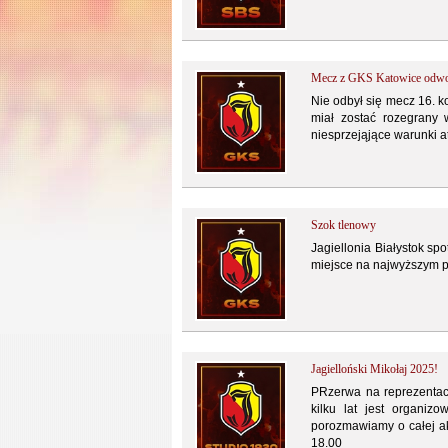
Mecz z GKS Katowice odwoł
Nie odbył się mecz 16. k
miał zostać rozegrany 
niesprzejąjące warunki a
Szok tlenowy
Jagiellonia Białystok sp
miejsce na najwyższym po
Jagielloński Mikołaj 2025!
PRzerwa na reprezentacj
kilku lat jest organizo
porozmawiamy o całej akc
18.00