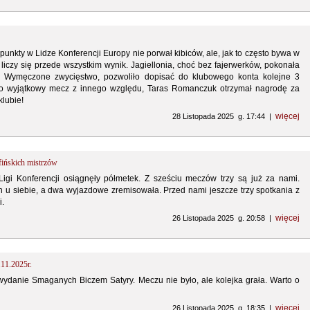
unkty w Lidze Konferencji Europy nie porwał kibiców, ale, jak to często bywa w
liczy się przede wszystkim wynik. Jagiellonia, choć bez fajerwerków, pokonała
. Wymęczone zwycięstwo, pozwoliło dopisać do klubowego konta kolejne 3
to wyjątkowy mecz z innego względu, Taras Romanczuk otrzymał nagrodę za
lubie!
więcej
28 Listopada 2025 g. 17:44 |
fińskich mistrzów
Ligi Konferencji osiągnęły półmetek. Z sześciu meczów trzy są już za nami.
n u siebie, a dwa wyjazdowe zremisowała. Przed nami jeszcze trzy spotkania z
i.
więcej
26 Listopada 2025 g. 20:58 |
.11.2025r.
ydanie Smaganych Biczem Satyry. Meczu nie było, ale kolejka grała. Warto o
więcej
26 Listopada 2025 g. 18:35 |