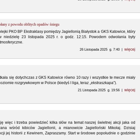
any z powodu obfitych opadów śniegu
olejki PKO BP Ekstraklasy pomiędzy Jagiellonią Białystok a GKS Katowice, który
w niedzielę 23 listopada 2025 r. o godz. 12:15. Powodem odwołania były
tmosferyczne.
więcej
26 Listopada 2025 g. 7:40 |
otkała się dotychczas z GKS Katowice równo 10 razy i wszystkie te mecze miały
ziomie rozgrywkowym w Polsce (kiedyś I liga, teraz „ekstraszkapa”).
więcej
21 Listopada 2025 g. 19:56 |
ę więc i trzeba powiedzieć kilka słów na temat naszej świetnej akcji jaka od
wana wśród kibiców Jagiellonii, a mianowicie Jagielloński Mikołaj. Dzisiaj
ji jej historii z Kewinem, Zapraszamy. Start w środowe popołudnie o godzinie