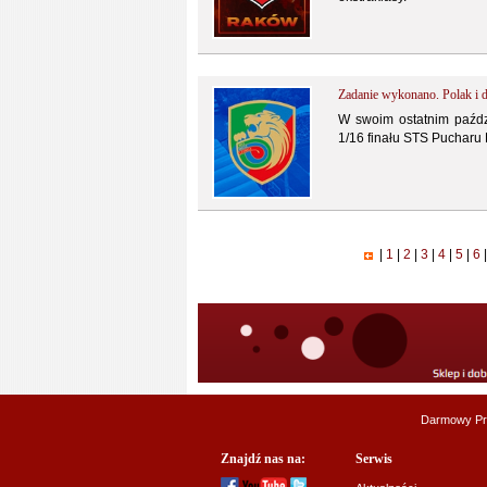
Zadanie wykonano. Polak i 
W swoim ostatnim paźdz
1/16 finału STS Pucharu 
|
1
|
2
|
3
|
4
|
5
|
6
|
Darmowy Pr
Znajdź nas na:
Serwis