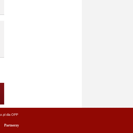
x.pl
dla OPP
Partnerzy