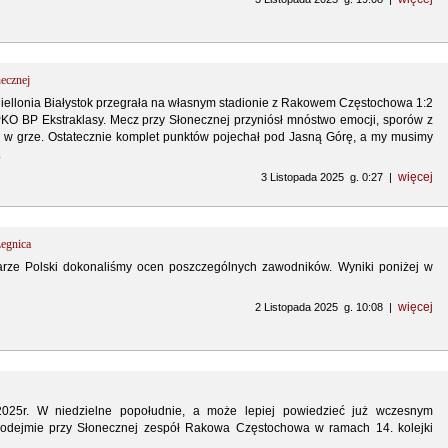
necznej
giellonia Białystok przegrała na własnym stadionie z Rakowem Częstochowa 1:2
 PKO BP Ekstraklasy. Mecz przy Słonecznej przyniósł mnóstwo emocji, sporów z
wy w grze. Ostatecznie komplet punktów pojechał pod Jasną Górę, a my musimy
.
więcej
3 Listopada 2025 g. 0:27 |
egnica
rze Polski dokonaliśmy ocen poszczególnych zawodników. Wyniki poniżej w
więcej
2 Listopada 2025 g. 10:08 |
 2025r. W niedzielne popołudnie, a może lepiej powiedzieć już wczesnym
podejmie przy Słonecznej zespół Rakowa Częstochowa w ramach 14. kolejki