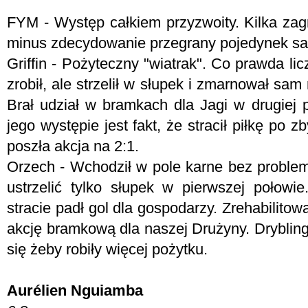
FYM -
Występ całkiem przyzwoity. Kilka za
minus zdecydowanie przegrany pojedynek s
Griffin - Pożyteczny "wiatrak". Co prawda l
zrobił, ale strzelił w słupek i zmarnował s
Brał udział w bramkach dla Jagi w drugiej 
jego występie jest fakt, że stracił piłkę po 
poszła akcja na 2:1.
Orzech - Wchodził w pole karne bez problem
ustrzelić tylko słupek w pierwszej połowi
stracie padł gol dla gospodarzy. Zrehabilitow
akcję bramkową dla naszej Drużyny. Dryblingi
się żeby robiły więcej pożytku.
Aurélien Nguiamba