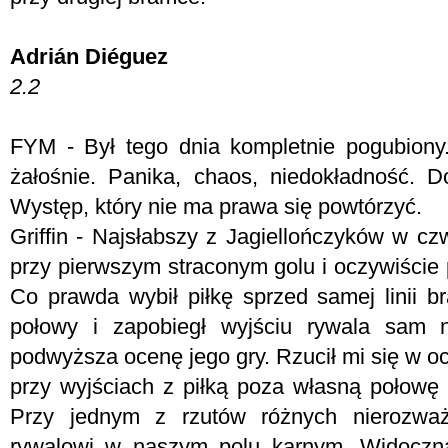
Adrián Diéguez
2.2
FYM -
Był tego dnia kompletnie pogubiony.
żałośnie. Panika, chaos, niedokładność. 
Występ, który nie ma prawa się powtórzyć.
Griffin - Najsłabszy z Jagiellończyków w c
przy pierwszym straconym golu i oczywiście 
Co prawda wybił piłkę sprzed samej linii b
połowy i zapobiegł wyjściu rywala sam n
podwyższa ocenę jego gry. Rzucił mi się w o
przy wyjściach z piłką poza własną połowę
Przy jednym z rzutów różnych nierozważn
rywalowi w naszym polu karnym. Widoczn