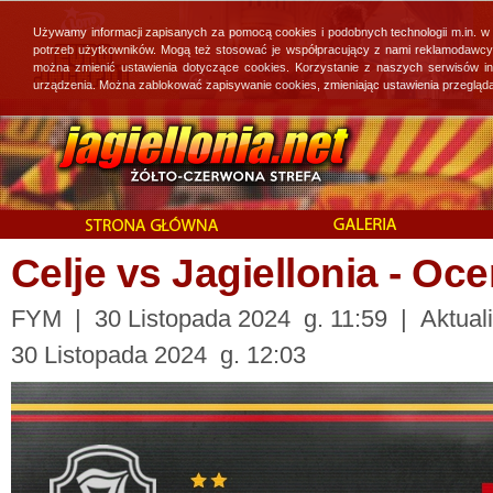
Używamy informacji zapisanych za pomocą cookies i podobnych technologii m.in. w
potrzeb użytkowników. Mogą też stosować je współpracujący z nami reklamodawcy, 
można zmienić ustawienia dotyczące cookies. Korzystanie z naszych serwisów i
urządzenia. Można zablokować zapisywanie cookies, zmieniając ustawienia przegląda
Celje vs Jagiellonia - 
FYM | 30 Listopada 2024 g. 11:59 | Aktuali
30 Listopada 2024 g. 12:03