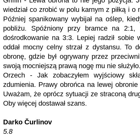
Griffin - Lewa obrona to nie jego pozycja. 
wiedział co zrobić w polu karnym z piłką i o m
Później spanikowany wybijał na oślep, kie
pobliżu. Spóźniony przy bramce na 2:1,
dośrodkowanie na 3:3. Lepiej radził sobie 
oddał mocny celny strzał z dystansu. To do
obronę, gdzie był ogrywany przez przeciwnik
swoją mocniejszą prawą nogę mu nie służyło
Orzech - Jak zobaczyłem wyjściowy skł
zdumienia. Prawy obrońca na lewej obronie 
Uważam, że oprócz sytuacji ze straconą dru
Oby więcej dostawał szans.
Darko Čurlinov
5.8