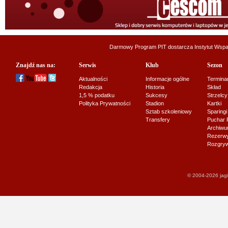
Darmowy Program PIT dostarcza
Instytut Wsp
Znajdź nas na:
Serwis
Klub
Sezon
Aktualności
Informacje ogólne
Termina
Redakcja
Historia
Skład
1,5 % podatku
Sukcesy
Strzelcy
Polityka Prywatności
Stadion
Kartki
Sztab szkoleniowy
Sparingi
Transfery
Puchar 
Archiw
Rezerwy J
Rozgryw
© 2004-2026 jagi