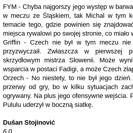
FYM -
Chyba najgorszy jego występ w barwach
w meczu ze Śląskiem, tak Michal w tym kom
temacie tego, gdzie powinien się znajdowa
miejsca rywalowi po swojej stronie, co miało 
Griffin - Czech nie był w tym meczu nie
przyzwyczaił. Zwłaszcza w pierwszej 
skrzydłowym mistrza Słowenii. Może wyni
wsparcia w postaci Fadigi, a może Czech zła
Orzech - No niestety, to nie był jego dzie
przerwy od gry, bo w kilku sytuacjach zac
ogrywany. Na plus jego ofensywne wejścia. P
Pululu uderzył w boczną siatkę.
Dušan Stojinović
6.0