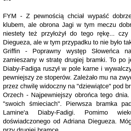
FYM -
Z pewnością chciał wypaść dobrz
klubem, ale obrona Jagi w tym meczu dobr
niestety też przyłożył do tego rękę... cz
Diegueza, ale w tym przypadku to nie było tak
Griffin - Poprawny występ Słoweńca na
zamieszany w stratę drugiej bramki. To po 
Diaby-Fadiga ruszył w pole karne i wywalcz
pewniejszy ze stoperów. Zależało mu na zwyc
przez chwilę widoczny na "dziewiątce" pod 
Orzech - Najpewniejszy obrońca tego dnia. 
"swoich śmieciach". Pierwsza bramka pad
Lamine'a Diaby-Fadigi. Pomimo wie
doświadczonego od Adriana Diegueza. Mógł
przy drugiej bramce.