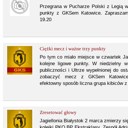
Przegrana w Pucharze Polski z Legią w
punkty z GKSem Katowice. Zapraszam
19.20
Ciężki mecz i ważne trzy punkty
Po tym co miało miejsce w czwartek Jag
kolejne ligowe punkty. W niedzielny w
publiczności i Ultrze wypełnionej do os
zobaczyć mecz z GKSem Katowice.
efektowny sposób liczna grupa kibiców z
Zresetować głowy
Jagiellonia Białystok 2 marca zmierzy 
kolejki PKO BP Ekstraklasy. Zespół Adr