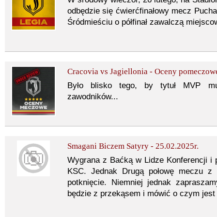
odbędzie się ćwierćfinałowy mecz Pucha
Śródmieściu o półfinał zawalczą miejscow
Cracovia vs Jagiellonia - Oceny pomeczow
Było blisko tego, by tytuł MVP mu
zawodników...
Smagani Biczem Satyry - 25.02.2025r.
Wygrana z Baćką w Lidze Konferencji i
KSC. Jednak Drugą połowę meczu z C
potknięcie. Niemniej jednak zaprasz
będzie z przekąsem i mówić o czym jest 