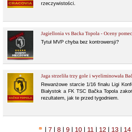
rzeczywistości.
Jagiellonia vs Backa Topola - Oceny pome
Tytuł MVP chyba bez kontrowersji?
Jaga strzeliła trzy gole i wyeliminowała B
Rewanżowe starcie 1/16 finału Ligi Konf
Białystok a FK TSC Bačka Topola zako
rezultatem, jak te przed tygodniem.
|
7
|
8
|
9
|
10
|
11
|
12
|
13
|
1