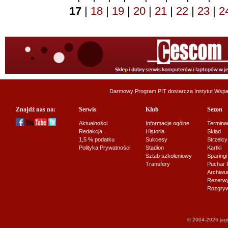
17
|
18
|
19
|
20
|
21
|
22
|
23
|
2
Darmowy Program PIT dostarcza
Instytut Wsp
Znajdź nas na:
Serwis
Klub
Sezon
Aktualności
Informacje ogólne
Termina
Redakcja
Historia
Skład
1,5 % podatku
Sukcesy
Strzelcy
Polityka Prywatności
Stadion
Kartki
Sztab szkoleniowy
Sparingi
Transfery
Puchar 
Archiw
Rezerwy J
Rozgryw
© 2004-2026 jagi