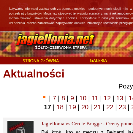
Używamy informacji zapisanych za pomocą cookies i podobnych technologii m.in. w
potrzeb użytkowników. Mogą też stosować je współpracujący z nami reklamodawcy, 
można zmienić ustawienia dotyczące cookies. Korzystanie z naszych serwisów i
urządzenia. Można zablokować zapisywanie cookies, zmieniając ustawienia przegląda
Aktualności
Pozy
|
7
|
8
|
9
|
10
|
11
|
12
|
13
|
1
17
|
18
|
19
|
20
|
21
|
22
|
23
|
Jagiellonia vs Cercle Brugge - Oceny pom
Był ktoś, kto w meczu z Belgami jak