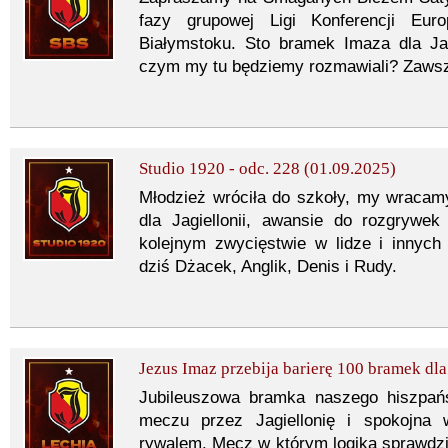
fazy grupowej Ligi Konferencji Eu
Białymstoku. Sto bramek Imaza dla Jag
czym my tu będziemy rozmawiali? Zaws
Studio 1920 - odc. 228 (01.09.2025)
Młodzież wróciła do szkoły, my wracam
dla Jagiellonii, awansie do rozgrywek
kolejnym zwycięstwie w lidze i innyc
dziś Dżacek, Anglik, Denis i Rudy.
Jezus Imaz przebija barierę 100 bramek d
Jubileuszowa bramka naszego hiszpańs
meczu przez Jagiellonię i spokojna
rywalem. Mecz w którym logika sprawdził