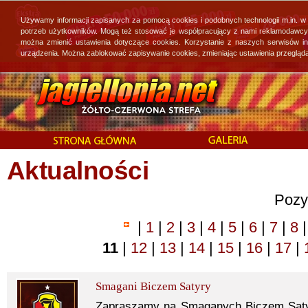
Używamy informacji zapisanych za pomocą cookies i podobnych technologii m.in. w
potrzeb użytkowników. Mogą też stosować je współpracujący z nami reklamodawcy, 
można zmienić ustawienia dotyczące cookies. Korzystanie z naszych serwisów i
urządzenia. Można zablokować zapisywanie cookies, zmieniając ustawienia przegląda
Aktualności
Pozy
|
1
|
2
|
3
|
4
|
5
|
6
|
7
|
8
|
11
|
12
|
13
|
14
|
15
|
16
|
17
|
Smagani Biczem Satyry
Zapraszamy na Smaganych Biczem Satyr