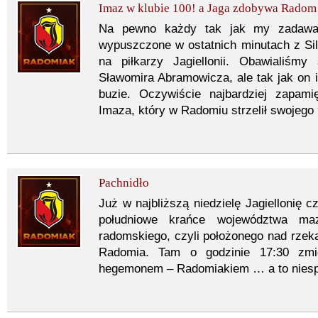
Imaz w klubie 100! a Jaga zdobywa Radom
Na pewno każdy tak jak my zadawał
wypuszczone w ostatnich minutach z Si
na piłkarzy Jagiellonii. Obawialiśm
Sławomira Abramowicza, ale tak jak on
buzie. Oczywiście najbardziej zapam
Imaza, który w Radomiu strzelił swojego 
Pachnidło
Już w najbliższą niedzielę Jagiellonię 
południowe krańce województwa maz
radomskiego, czyli położonego nad rzeką
Radomia. Tam o godzinie 17:30 zmie
hegemonem – Radomiakiem … a to niesp