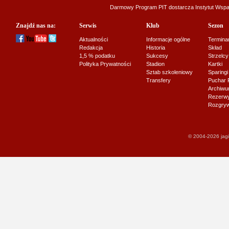
Darmowy Program PIT dostarcza
Instytut Wsp
Znajdź nas na:
Serwis
Klub
Sezon
Aktualności
Informacje ogólne
Termina
Redakcja
Historia
Skład
1,5 % podatku
Sukcesy
Strzelcy
Polityka Prywatności
Stadion
Kartki
Sztab szkoleniowy
Sparingi
Transfery
Puchar 
Archiw
Rezerwy J
Rozgryw
© 2004-2026 jagi