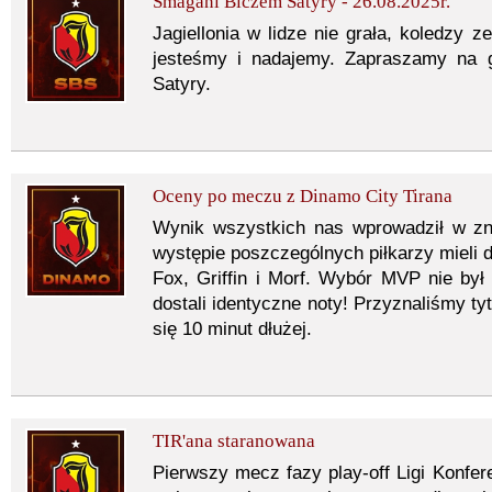
Smagani Biczem Satyry - 26.08.2025r.
Jagiellonia w lidze nie grała, koledzy z
jesteśmy i nadajemy. Zapraszamy na 
Satyry.
Oceny po meczu z Dinamo City Tirana
Wynik wszystkich nas wprowadził w z
występie poszczególnych piłkarzy mieli d
Fox, Griffin i Morf. Wybór MVP nie był
dostali identyczne noty! Przyznaliśmy ty
się 10 minut dłużej.
TIR'ana staranowana
Pierwszy mecz fazy play-off Ligi Konfere