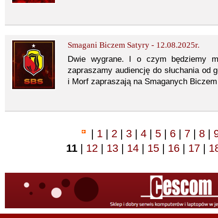
Smagani Biczem Satyry - 12.08.2025r.
Dwie wygrane. I o czym będziemy m
zapraszamy audiencję do słuchania od g
i Morf zapraszają na Smaganych Biczem 
|
1
|
2
|
3
|
4
|
5
|
6
|
7
|
8
|
11
|
12
|
13
|
14
|
15
|
16
|
17
|
1