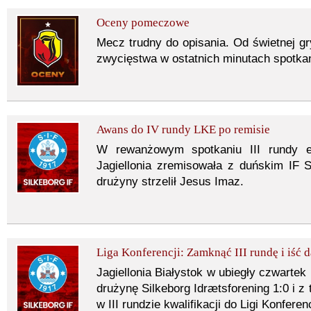
Oceny pomeczowe
Mecz trudny do opisania. Od świetnej gry
zwycięstwa w ostatnich minutach spotka
Awans do IV rundy LKE po remisie
W rewanżowym spotkaniu III rundy eli
Jagiellonia zremisowała z duńskim IF S
drużyny strzelił Jesus Imaz.
Liga Konferencji: Zamknąć III rundę i iść 
Jagiellonia Białystok w ubiegły czwarte
drużynę Silkeborg Idrætsforening 1:0 i z
w III rundzie kwalifikacji do Ligi Konferenc