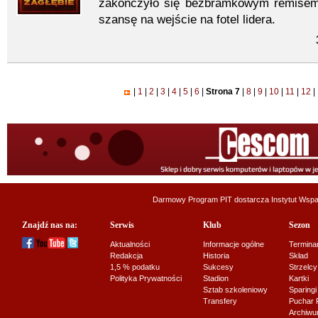
zakończyło się bezbramkowym remisem,
szansę na wejście na fotel lidera.
|
1
|
2
|
3
|
4
|
5
|
6
|
Strona 7
|
8
|
9
|
10
|
11
|
12
|
Darmowy Program PIT dostarcza
Instytut Wsp
Znajdź nas na:
Serwis
Klub
Sezon
Aktualności
Informacje ogólne
Termina
Redakcja
Historia
Skład
1,5 % podatku
Sukcesy
Strzelcy
Polityka Prywatności
Stadion
Kartki
Sztab szkoleniowy
Sparingi
Transfery
Puchar 
Archiw