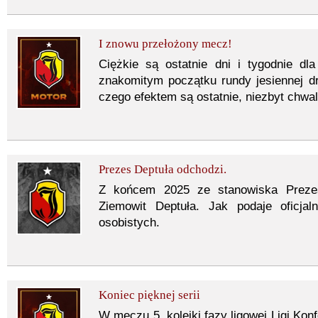
I znowu przełożony mecz!
Ciężkie są ostatnie dni i tygodnie dla 
znakomitym początku rundy jesiennej d
czego efektem są ostatnie, niezbyt chwa
Prezes Deptuła odchodzi.
Z końcem 2025 ze stanowiska Prezesa
Ziemowit Deptuła. Jak podaje oficja
osobistych.
Koniec pięknej serii
W meczu 5. kolejki fazy ligowej Ligi Konf