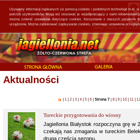
Używamy informacji zapisanych za pomocą cookies i podobnych technologii m.in. w
potrzeb użytkowników. Mogą też stosować je współpracujący z nami reklamodawcy, 
można zmienić ustawienia dotyczące cookies. Korzystanie z naszych serwisów i
urządzenia. Można zablokować zapisywanie cookies, zmieniając ustawienia przegląda
Aktualności
|
1
|
2
|
3
|
4
|
5
|
6
|
Strona 7
|
8
|
9
|
10
|
11
|
1
Tureckie przygotowania do wiosny
Jagiellonia Białystok rozpoczyna grę w 
czekają nas zmagania w tureckim Belek
drugą częścią sezonu.