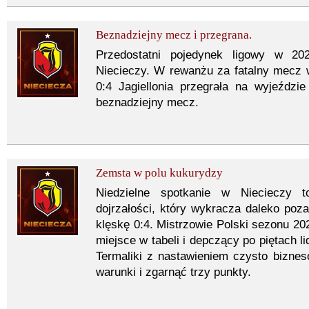
Beznadziejny mecz i przegrana.
Przedostatni pojedynek ligowy w 202
Niecieczy. W rewanżu za fatalny mecz 
0:4 Jagiellonia przegrała na wyjeździe
beznadziejny mecz.
Zemsta w polu kukurydzy
Niedzielne spotkanie w Niecieczy to
dojrzałości, który wykracza daleko po
klęskę 0:4. Mistrzowie Polski sezonu 20
miejsce w tabeli i depczący po piętach li
Termaliki z nastawieniem czysto bizne
warunki i zgarnąć trzy punkty.