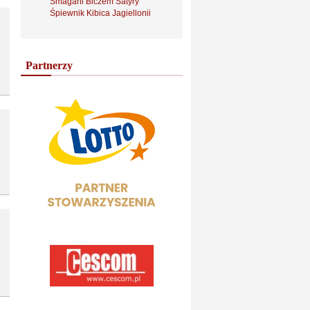
Smagani Biczem Satyry
Śpiewnik Kibica Jagiellonii
Partnerzy