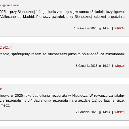
waga na Piorun!
25 r., przy Słonecznej 1 Jagiellonia zmierzy się w ramach 5. kolejki fazy ligowej
 Vallecano de Madrid. Pierwszy gwizdek przy Słonecznej zabrzmi o godzinie
więcej
10 Grudnia 2025 g. 14:46 |
2.2025r.)
ewesołe, spróbujemy, razem ze słuchaczami jakoś to poukładać. Za mikrofonami
więcej
8 Grudnia 2025 g. 19:14 |
na.
ligowy w 2025 roku Jagiellonia rozegrała w Niecieczy. W rewanżu za fatalny
ie przegraliśmy 0:4 Jagiellonia przegrała na wyjeździe 1:2 po fatalnej grze.
 mecz.
więcej
7 Grudnia 2025 g. 14:14 |