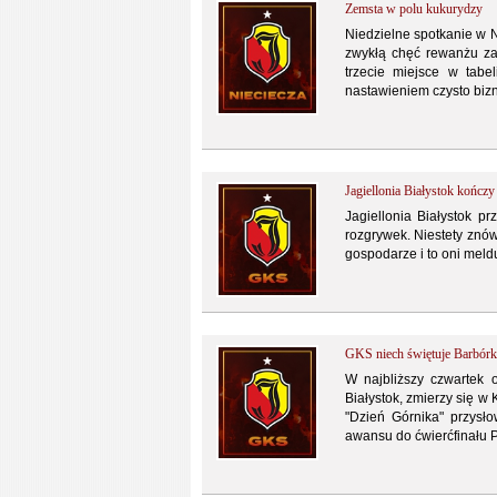
Zemsta w polu kukurydzy
Niedzielne spotkanie w Ni
zwykłą chęć rewanżu za 
trzecie miejsce w tabel
nastawieniem czysto bizn
Jagiellonia Białystok kończ
Jagiellonia Białystok p
rozgrywek. Niestety znów
gospodarze i to oni meld
GKS niech świętuje Barbórk
W najbliższy czwartek 
Białystok, zmierzy się w
"Dzień Górnika" przysł
awansu do ćwierćfinału P