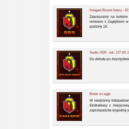
Smagani Biczem Satyry - 02
Zapraszamy na kolejne
remisem z Zagłębiem w
godzinę 18.
Studio 1920 - odc. 237 (01.1
Do debaty po zwycięstwie
Remis we mgle
W niedzielny listopadowy
Ekstraklasy z miejscow
zaprzepaściła dogodną sz