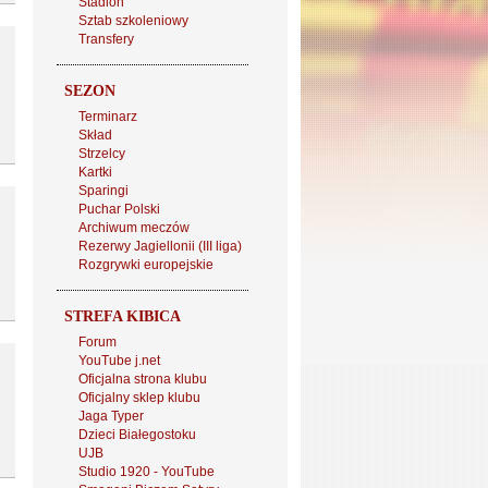
Stadion
Sztab szkoleniowy
Transfery
SEZON
Terminarz
Skład
Strzelcy
Kartki
Sparingi
Puchar Polski
Archiwum meczów
Rezerwy Jagiellonii (III liga)
Rozgrywki europejskie
STREFA KIBICA
Forum
YouTube j.net
Oficjalna strona klubu
Oficjalny sklep klubu
Jaga Typer
Dzieci Białegostoku
UJB
Studio 1920 - YouTube