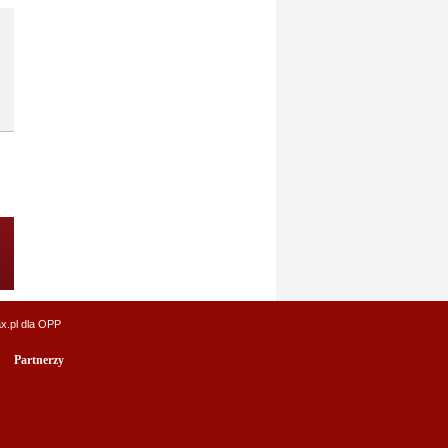
x.pl
dla OPP
Partnerzy