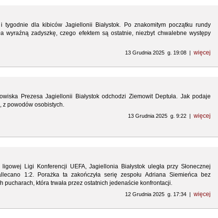
 i tygodnie dla kibiców Jagiellonii Białystok. Po znakomitym początku rundy
ła wyraźną zadyszkę, czego efektem są ostatnie, niezbyt chwalebne występy
więcej
13 Grudnia 2025 g. 19:08 |
wiska Prezesa Jagiellonii Białystok odchodzi Ziemowit Deptuła. Jak podaje
u, z powodów osobistych.
więcej
13 Grudnia 2025 g. 9:22 |
 ligowej Ligi Konferencji UEFA, Jagiellonia Białystok uległa przy Słonecznej
llecano 1:2. Porażka ta zakończyła serię zespołu Adriana Siemieńca bez
 pucharach, która trwała przez ostatnich jedenaście konfrontacji.
więcej
12 Grudnia 2025 g. 17:34 |