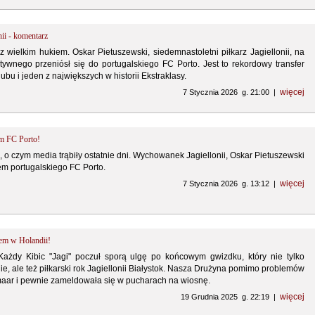
ii - komentarz
 wielkim hukiem. Oskar Pietuszewski, siedemnastoletni piłkarz Jagiellonii, na
itywnego przeniósł się do portugalskiego FC Porto. Jest to rekordowy transfer
bu i jeden z największych w historii Ekstraklasy.
więcej
7 Stycznia 2026 g. 21:00 |
em FC Porto!
o, o czym media trąbiły ostatnie dni. Wychowanek Jagiellonii, Oskar Pietuszewski
m portugalskiego FC Porto.
więcej
7 Stycznia 2026 g. 13:12 |
sem w Holandii!
 Każdy Kibic "Jagi" poczuł sporą ulgę po końcowym gwizdku, który nie tylko
ie, ale też piłkarski rok Jagiellonii Białystok. Nasza Drużyna pomimo problemów
kmaar i pewnie zameldowała się w pucharach na wiosnę.
więcej
19 Grudnia 2025 g. 22:19 |