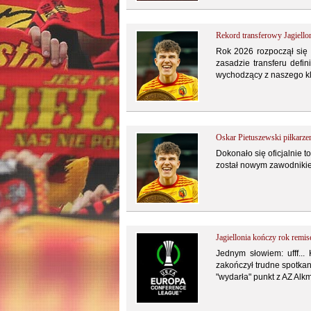
Rekord transferowy Jagiellon
Rok 2026 rozpoczął się z
zasadzie transferu defin
wychodzący z naszego klu
Oskar Pietuszewski piłkarz
Dokonało się oficjalnie t
został nowym zawodnikie
Jagiellonia kończy rok remi
Jednym słowiem: ufff...
zakończył trudne spotkan
"wydarła" punkt z AZ Al