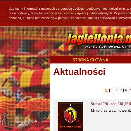
Używamy informacji zapisanych za pomocą cookies i podobnych technologii m.in. w
reklamodawcy, firmy badawcze oraz dostawcy aplikacji multimedialnych. W program
oznacza, że będą one zapisane w pamięci urządzenia. Można zablokować zapisywanie 
Aktualności
|
1
|
2
|
3
|
4
|
Studio 1920 - odc. 240 (08.0
Mimo przerwy zimowej dz