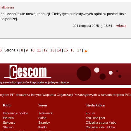
alloseura
i członkowie naszej redakcji. Efekty tych subiektywnych opinii w postaci liczb
ce poniżej.
więcej
29 Listopada 2025 g. 16:54 |
6
|
Strona 7
|
8
|
9
|
10
|
11
|
12
|
13
|
14
|
15
|
16
|
17
|
ogram PIT dostarcza
Instytut Wsparcia Organizacji Pozarządowych
w ramach projektu
PITa
Klub
Sezon
Strefa kibica
Informacje ogólne
Terminarz
Forum
Historia
Skład
YouTube j.net
Sukcesy
Strzelcy
Oficjalna strona klubu
Stadion
Kartki
Oficjalny sklep klubu