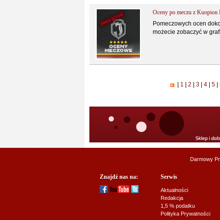
Oceny po meczu z Kuopion P
Pomeczowych ocen dokonal
możecie zobaczyć w grafi
|
1
|
2
|
3
|
4
|
5
|
Darmowy Pr
Znajdź nas na:
Serwis
Aktualności
Redakcja
1,5 % podatku
Polityka Prywatności