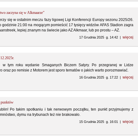
stwo zaczyna się w Alkmaarze”
ierzy się w ostatnim meczu fazy ligowej Ligi Konferencji Europy sezonu 2025/26.
 o godzinie 21:00 na mogącym pomieścić 17 tysięcy widzów AFAS Stadion zagra
nstreek, lepiej znanym na świecie jako AZ Alkmaar, lub po prostu – AZ.
więcej
17 Grudnia 2025 g. 14:42 |
.12.2025r.
e w tym roku wydanie Smaganych Biczem Satyry. Po przegranej w Lidze
o oraz po remisie z Motorem jest sporo tematów o jakich warto porozmawiać.
więcej
16 Grudnia 2025 g. 17:22 |
ł punktów
blin! Po takim spotkaniu i tak nerwowym początku, ten punkt przyjmujemy z
 mnóstwo, dymu na trybunach też nie brakowało.
więcej
15 Grudnia 2025 g. 16:01 |