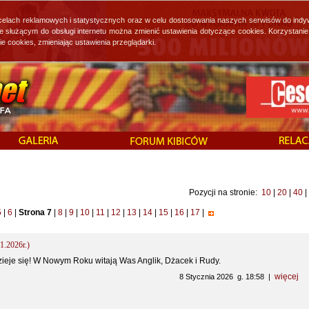
 celach reklamowych i statystycznych oraz w celu dostosowania naszych serwisów do indy
ie służącym do obsługi internetu można zmienić ustawienia dotyczące cookies. Korzystan
cookies, zmieniając ustawienia przeglądarki.
Pozycji na stronie:
10
|
20
|
40
|
5
|
6
|
Strona 7
|
8
|
9
|
10
|
11
|
12
|
13
|
14
|
15
|
16
|
17
|
1.2026r.)
ieje się! W Nowym Roku witają Was Anglik, Dżacek i Rudy.
więcej
8 Stycznia 2026 g. 18:58 |