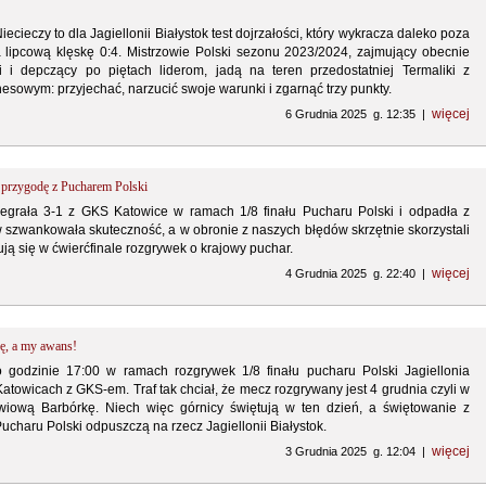
ecieczy to dla Jagiellonii Białystok test dojrzałości, który wykracza daleko poza
lipcową klęskę 0:4. Mistrzowie Polski sezonu 2023/2024, zajmujący obecnie
i i depczący po piętach liderom, jadą na teren przedostatniej Termaliki z
esowym: przyjechać, narzucić swoje warunki i zgarnąć trzy punkty.
więcej
6 Grudnia 2025 g. 12:35 |
y przygodę z Pucharem Polski
rzegrała 3-1 z GKS Katowice w ramach 1/8 finału Pucharu Polski i odpadła z
 szwankowała skuteczność, a w obronie z naszych błędów skrzętnie skorzystali
ują się w ćwierćfinale rozgrywek o krajowy puchar.
więcej
4 Grudnia 2025 g. 22:40 |
ę, a my awans!
o godzinie 17:00 w ramach rozgrywek 1/8 finału pucharu Polski Jagiellonia
 Katowicach z GKS-em. Traf tak chciał, że mecz rozgrywany jest 4 grudnia czyli w
owiową Barbórkę. Niech więc górnicy świętują w ten dzień, a świętowanie z
ucharu Polski odpuszczą na rzecz Jagiellonii Białystok.
więcej
3 Grudnia 2025 g. 12:04 |