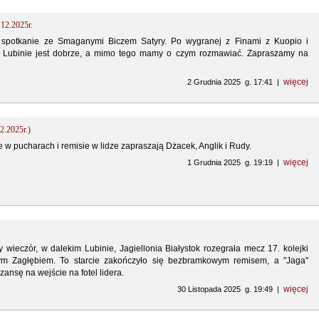
.12.2025r.
 spotkanie ze Smaganymi Biczem Satyry. Po wygranej z Finami z Kuopio i
 Lubinie jest dobrze, a mimo tego mamy o czym rozmawiać. Zapraszamy na
więcej
2 Grudnia 2025 g. 17:41 |
2.2025r.)
 w pucharach i remisie w lidze zapraszają Dżacek, Anglik i Rudy.
więcej
1 Grudnia 2025 g. 19:19 |
 wieczór, w dalekim Lubinie, Jagiellonia Białystok rozegrała mecz 17. kolejki
ym Zagłębiem. To starcie zakończyło się bezbramkowym remisem, a "Jaga"
ansę na wejście na fotel lidera.
więcej
30 Listopada 2025 g. 19:49 |