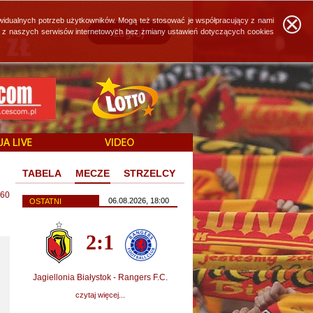
widualnych potrzeb użytkowników. Mogą też stosować je współpracujący z nami
ie z naszych serwisów internetowych bez zmiany ustawień dotyczących cookies
TABELA
MECZE
STRZELCY
60
06.08.2026, 18:00
OSTATNI
2:1
Jagiellonia Białystok - Rangers F.C.
czytaj więcej...