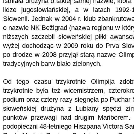
istniała drużyna o takiej samej nazwie, która
lidze jugosłowiańskiej, a w latach 1992
Słowenii. Jednak w 2004 r. klub zbankrutow
o nazwie NK Bežigrad (nazwa regionu w który
niższych szczebli słoweńskiej piłki awans
wyżej dochodząc w 2009 roku do Prva Slo
po drodze w 2008 przyjął starą nazwę Olimp
tradycyjnych barw biało-zielonych.
Od tego czasu trzykrotnie Olimpija zdob
trzykrotnie była też wicemistrzem, czterokr
podium oraz cztery razy sięgnęła po Puchar S
słoweńskiej drużyna z Lublany spędzi zi
punktów przewagi nad drugim Mariborem. W
podopieczni 48-letniego Hiszpana Victora Sa