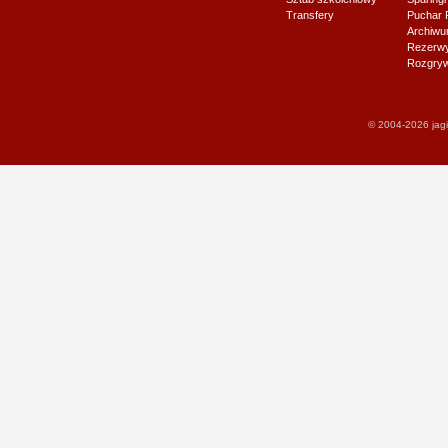
Transfery
Puchar 
Archiw
Rezerwy J
Rozgryw
© 2004-2026 jagi