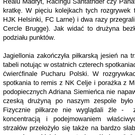
Realu Madryt, Racingu Santatnder czy Panat
kratkę. W pięciu kolejkach tych rozgrywek 
HJK Helsinki, FC Larne) i dwa razy przegral
Cercle Brugge). Jak widać to drużyna be
podziału punktów.
Jagiellonia zakończyła piłkarską jesień na 
tabeli notując w ostatnich czterech spotkani
ćwierćfinale Pucharu Polski. W rozgrywka
spotkania to remis z NK Celje i porażka z M
podopiecznych Adriana Siemieńca nie nap
czeską drużyną po naszym zespole było
Fizycznie piłkarze nie wyglądali źle - 
koncentracją i podejmowaniem właściwy
strzałów przełożyło się także na bardzo sła