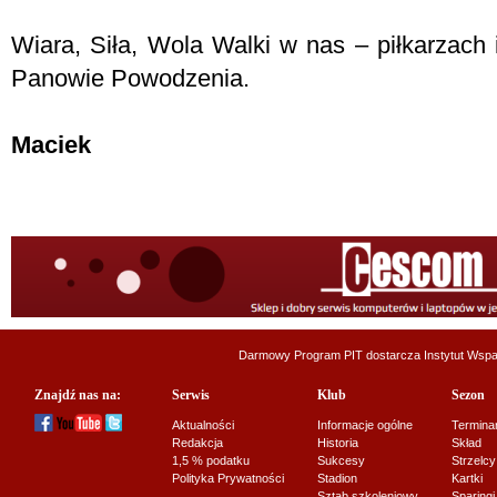
Wiara, Siła, Wola Walki w nas – piłkarzach 
Panowie Powodzenia.
Maciek
Darmowy Program PIT dostarcza
Instytut Wsp
Znajdź nas na:
Serwis
Klub
Sezon
Aktualności
Informacje ogólne
Termina
Redakcja
Historia
Skład
1,5 % podatku
Sukcesy
Strzelcy
Polityka Prywatności
Stadion
Kartki
Sztab szkoleniowy
Sparingi