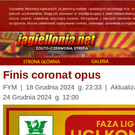
Używamy informacji zapisanych za pomocą cookies i podobnych technologii m.in. w
potrzeb użytkowników. Mogą też stosować je współpracujący z nami reklamodawcy, 
można zmienić ustawienia dotyczące cookies. Korzystanie z naszych serwisów i
urządzenia. Można zablokować zapisywanie cookies, zmieniając ustawienia przegląda
Finis coronat opus
FYM | 18 Grudnia 2024 g. 23:33 | Aktualiz
24 Grudnia 2024 g. 12:00