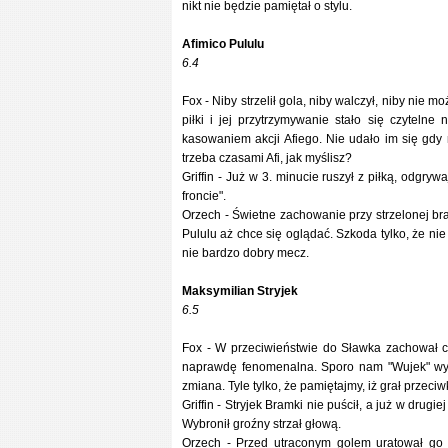
nikt nie będzie pamiętał o stylu.
Afimico Pululu
6.4
Fox - Niby strzelił gola, niby walczył, niby ni
piłki i jej przytrzymywanie stało się czytelne
kasowaniem akcji Afiego. Nie udało im się gdy 
trzeba czasami Afi, jak myślisz?
Griffin - Już w 3. minucie ruszył z piłką, odg
froncie".
Orzech - Świetne zachowanie przy strzelonej bra
Pululu aż chce się oglądać. Szkoda tylko, że nie
nie bardzo dobry mecz.
Maksymilian Stryjek
6.5
Fox - W przeciwieństwie do Sławka zachował cz
naprawdę fenomenalna. Sporo nam "Wujek" wybr
zmiana. Tyle tylko, że pamiętajmy, iż grał przeci
Griffin - Stryjek Bramki nie puścił, a już w dr
Wybronił groźny strzał głową.
Orzech - Przed utraconym golem uratował go s