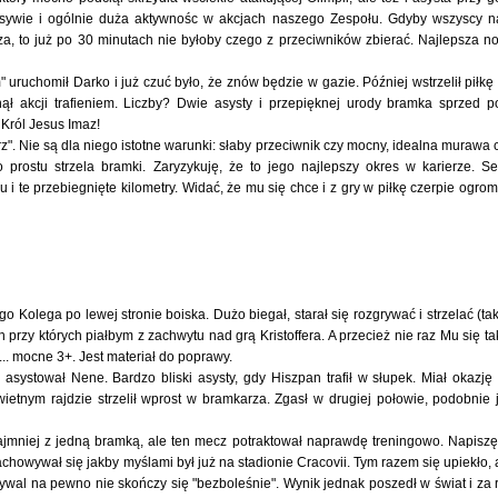
nsywie i ogólnie duża aktywnośc w akcjach naszego Zespołu. Gdyby wszyscy n
za, to już po 30 minutach nie byłoby czego z przeciwników zbierać. Najlepsza no
 uruchomił Darko i już czuć było, że znów będzie w gazie. Później wstrzelił piłkę
ł akcji trafieniem. Liczby? Dwie asysty i przepięknej urody bramka sprzed p
 Król Jesus Imaz!
arz". Nie są dla niego istotne warunki: słaby przeciwnik czy mocny, idealna murawa 
 prostu strzela bramki. Zaryzykuję, że to jego najlepszy okres w karierze. Se
 i te przebiegnięte kilometry. Widać, że mu się chce i z gry w piłkę czerpie ogro
 Kolega po lewej stronie boiska. Dużo biegał, starał się rozgrywać i strzelać (ta
h przy których piałbym z zachwytu nad grą Kristoffera. A przecież nie raz Mu się ta
.. mocne 3+. Jest materiał do poprawy.
 asystował Nene. Bardzo bliski asysty, gdy Hiszpan trafił w słupek. Miał okazję
ietnym rajdzie strzelił wprost w bramkarza. Zgasł w drugiej połowie, podobnie 
jmniej z jedną bramką, ale ten mecz potraktował naprawdę treningowo. Napiszę
chowywał się jakby myślami był już na stadionie Cracovii. Tym razem się upiekło, 
 rywal na pewno nie skończy się "bezboleśnie". Wynik jednak poszedł w świat i za 