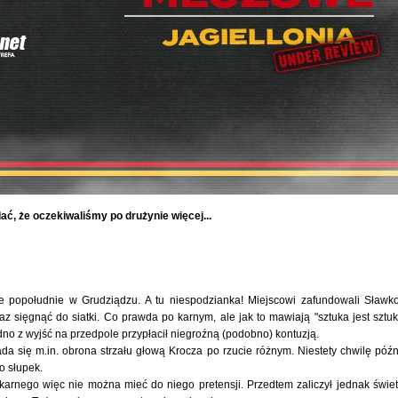
ać, że oczekiwaliśmy po drużynie więcej...
ne popołudnie w Grudziądzu. A tu niespodzianka! Miejscowi zafundowali Sławk
az sięgnąć do siatki. Co prawda po karnym, ale jak to mawiają "sztuka jest sztuk
dno z wyjść na przedpole przypłacił niegroźną (podobno) kontuzją.
ada się m.in. obrona strzału głową Krocza po rzucie różnym. Niestety chwilę późn
o słupek.
karnego więc nie można mieć do niego pretensji. Przedtem zaliczył jednak świe