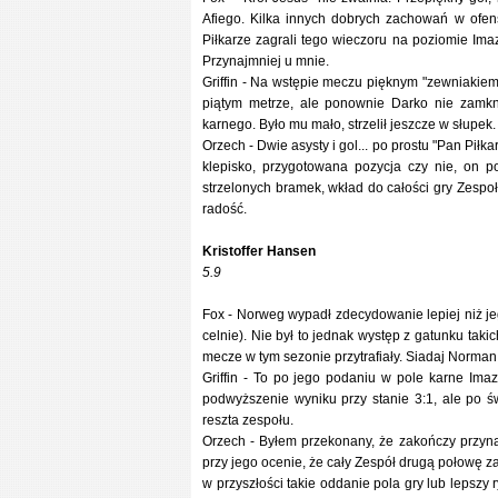
Afiego. Kilka innych dobrych zachowań w ofe
Piłkarze zagrali tego wieczoru na poziomie Ima
Przynajmniej u mnie.
Griffin - Na wstępie meczu pięknym "zewniakiem"
piątym metrze, ale ponownie Darko nie zamkną
karnego. Było mu mało, strzelił jeszcze w słupek.
Orzech - Dwie asysty i gol... po prostu "Pan Piłk
klepisko, przygotowana pozycja czy nie, on po
strzelonych bramek, wkład do całości gry Zespołu
radość.
Kristoffer Hansen
5.9
Fox - Norweg wypadł zdecydowanie lepiej niż jego
celnie). Nie był to jednak występ z gatunku takic
mecze w tym sezonie przytrafiały. Siadaj Norman.
Griffin - To po jego podaniu w pole karne Imaz
podwyższenie wyniku przy stanie 3:1, ale po św
reszta zespołu.
Orzech - Byłem przekonany, że zakończy przyna
przy jego ocenie, że cały Zespół drugą połowę za
w przyszłości takie oddanie pola gry lub lepszy