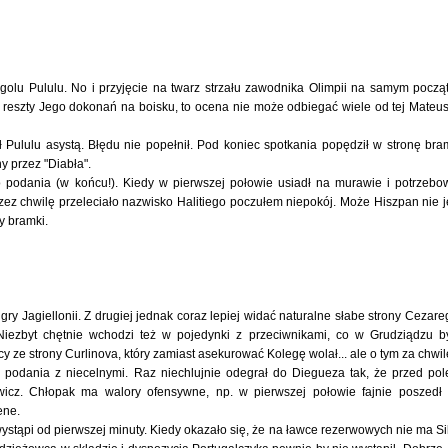
y golu Pululu. No i przyjęcie na twarz strzału zawodnika Olimpii na samym począ
o reszty Jego dokonań na boisku, to ocena nie może odbiegać wiele od tej Mateu
żył Pululu asystą. Błędu nie popełnił. Pod koniec spotkania popędził w stronę bra
y przez "Diabła".
 podania (w końcu!). Kiedy w pierwszej połowie usiadł na murawie i potrzebo
z chwilę przeleciało nazwisko Halitiego poczułem niepokój. Może Hiszpan nie j
ty bramki.
 gry Jagiellonii. Z drugiej jednak coraz lepiej widać naturalne słabe strony Cezare
Niezbyt chętnie wchodzi też w pojedynki z przeciwnikami, co w Grudziądzu b
 ze strony Curlinova, który zamiast asekurować Kolegę wolał... ale o tym za chwilę
ne podania z niecelnymi. Raz niechlujnie odegrał do Diegueza tak, że przed po
icz. Chłopak ma walory ofensywne, np. w pierwszej połowie fajnie poszedł
ene.
stąpi od pierwszej minuty. Kiedy okazało się, że na ławce rezerwowych nie ma Si