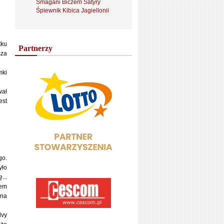
Smagani Biczem Satyry
Śpiewnik Kibica Jagiellonii
tku
Partnerzy
sza
mki
wał
est
go.
yło
...
lem
 na
lvy