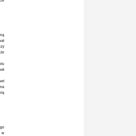
 że
oną
wał
czy
oże
olu
wał
wet
 na
nią
ego
a w