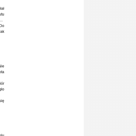
łał
utu
..
 Do
Jak
Nie
ota
iór
gło
się
olu