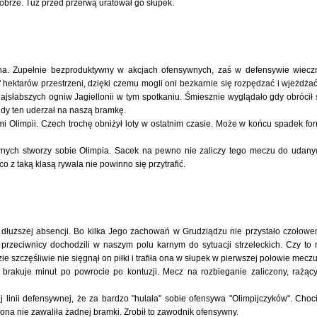
obrze. Tuż przed przerwą uratował go słupek.
ha. Zupełnie bezproduktywny w akcjach ofensywnych, zaś w defensywie wiecz
 hektarów przestrzeni, dzięki czemu mogli oni bezkarnie się rozpędzać i wjeżdża
jsłabszych ogniw Jagiellonii w tym spotkaniu. Śmiesznie wyglądało gdy obrócił 
 gdy ten uderzał na naszą bramkę.
wymi Olimpii. Czech trochę obniżył loty w ostatnim czasie. Może w końcu spadek fo
ywnych stworzy sobie Olimpia. Sacek na pewno nie zaliczy tego meczu do udany
o z taką klasą rywala nie powinno się przytrafić.
o dłuższej absencji. Bo kilka Jego zachowań w Grudziądzu nie przystało czołow
przeciwnicy dochodzili w naszym polu karnym do sytuacji strzeleckich. Czy to 
e szczęśliwie nie sięgnął on piłki i trafiła ona w słupek w pierwszej połowie mecz
 brakuje minut po powrocie po kontuzji. Mecz na rozbieganie zaliczony, rażąc
j linii defensywnej, że za bardzo "hulała" sobie ofensywa "Olimpijczyków". Choc
na nie zawaliła żadnej bramki. Zrobił to zawodnik ofensywny.