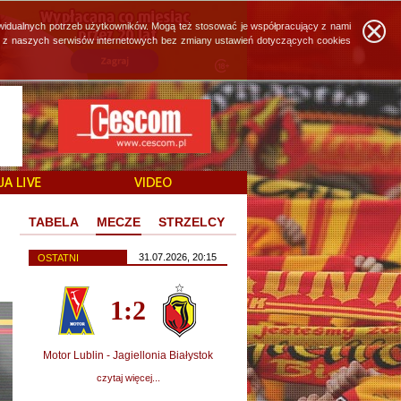
widualnych potrzeb użytkowników. Mogą też stosować je współpracujący z nami
ie z naszych serwisów internetowych bez zmiany ustawień dotyczących cookies
TABELA
MECZE
STRZELCY
31.07.2026, 20:15
OSTATNI
1:2
Motor Lublin - Jagiellonia Białystok
czytaj więcej...