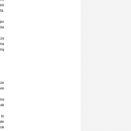
asi
ta.
 po
ola
czy
ria
mną
kże
kie
 na
jak
 to
ale
rok