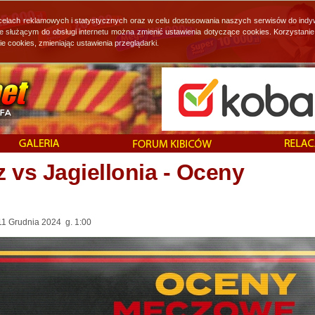
 celach reklamowych i statystycznych oraz w celu dostosowania naszych serwisów do indy
ie służącym do obsługi internetu można zmienić ustawienia dotyczące cookies. Korzystan
cookies, zmieniając ustawienia przeglądarki.
 vs Jagiellonia - Oceny
11 Grudnia 2024 g. 1:00