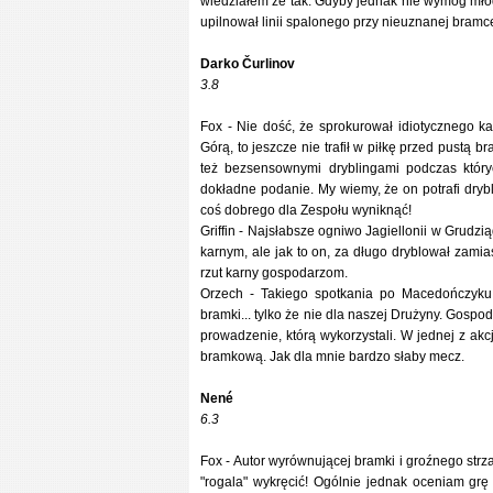
wiedziałem że tak. Gdyby jednak nie wymóg młod
upilnował linii spalonego przy nieuznanej bramce
Darko Čurlinov
3.8
Fox - Nie dość, że sprokurował idiotycznego ka
Górą, to jeszcze nie trafił w piłkę przed pustą
też bezsensownymi dryblingami podczas który
dokładne podanie. My wiemy, że on potrafi dryb
coś dobrego dla Zespołu wyniknąć!
Griffin - Najsłabsze ogniwo Jagiellonii w Grud
karnym, ale jak to on, za długo dryblował zami
rzut karny gospodarzom.
Orzech - Takiego spotkania po Macedończyku
bramki... tylko że nie dla naszej Drużyny. Gos
prowadzenie, którą wykorzystali. W jednej z akcji
bramkową. Jak dla mnie bardzo słaby mecz.
Nené
6.3
Fox - Autor wyrównującej bramki i groźnego str
"rogala" wykręcić! Ogólnie jednak oceniam grę