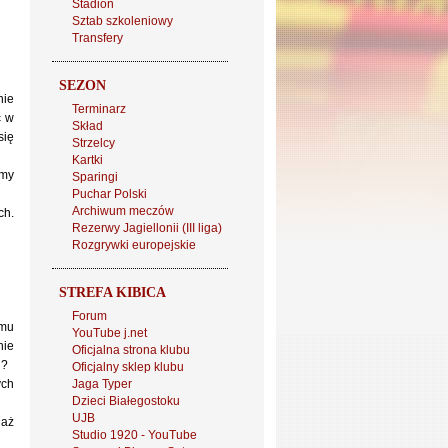
Stadion
Sztab szkoleniowy
Transfery
SEZON
nie
Terminarz
ć w
Skład
się
Strzelcy
Kartki
rmy
Sparingi
Puchar Polski
Archiwum meczów
ch.
Rezerwy Jagiellonii (III liga)
Rozgrywki europejskie
STREFA KIBICA
Forum
emu
YouTube j.net
nie
Oficjalna strona klubu
u?
Oficjalny sklep klubu
ych
Jaga Typer
Dzieci Białegostoku
UJB
iaż
Studio 1920 - YouTube