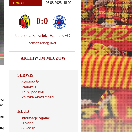
06.08.2026, 18:00
TRWA!
0:0
Jagiellonia Białystok - Rangers F.C.
zobacz relację live!
ARCHIWUM MECZÓW
SERWIS
Aktualności
Redakcja
1,5 % podatku
Polityka Prywatności
owi
a".
KLUB
iej
Informacje ogólne
Historia
tną
Sukcesy