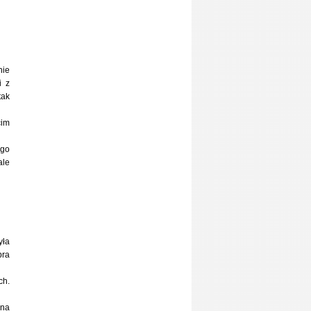
nie
i z
tak
cim
ego
ale
yła
bra
ch.
 na