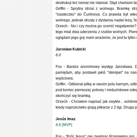
destrukcji też nemal nie istaniał. Stąd chwilami 
Griffin - Sprytny strzał z wolnego. Bramkę str
"ciasteczko" do Čurlinova. Co prawda był wte
wolnego, jednak strzały z dystansu nadal leżą. N
Orzech - No i czy można go ocenić negatywnie? N
tego miał dwa uderzenia z rzutów wolnych. Pierw
oglądam jego grę mam wrażenie, że jest tu tylko 
Jarosław Kubicki
6.0
Fox - Bardzo anonimowy występ Jarosława. Duż
pamiętam, aby postawił jakiś "stempel" na na
wyjściowa.
Griffin - Odbierał piłkę w swoim polu karnym, od
pod koniec pierwszej połowy i nietuzinkowe odeg
skończyć się bramką.
Orzech - Chciałem napisać jak zwykle... solidni
kiedy naprzeciwko grają piłkarze z 2 ligi. Druga
Jesús Imaz
8.6
[MVP]
Fox - "Król Jesus" nie zwalnia! Przepiękny gol, 