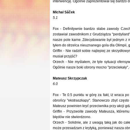
interwencję. Ogólnie zaprezentował się bardzo d
Michal Sáček
5.1
Fox - Definitywnie bardzo słabe zawody Czec
zostawiał zawodnikom z Grudziądza "perdyliard"
nasze pole karne. Zdecydowanie był jednym z na
tyłem do strzelca nieuznanego gola dla Olimpii,
Griffin - Nie radził sobie najlepiej ze skrzydło
musiał przyjść?
Orzech - Nie myślałem, że tyle sytuacji ofens
Ogólnie nasze boki obrony mocno "przeciekały", c
Mateusz Skrzypczak
6.0
Fox - Te 0.5 punktu w górę za fakt, iż wraca p
obrońcy "ekstraszkapy". Stanowczo zbyt często 
Mateusz powinien kryć przeciwnika przy akcji gdzi
Griffin - Przyzwoite zawody Mateusza, któremu
błędów nie stwierdzono.
Orzech - Solidnie, ale z uwagą taką jak do całe
może przesadzam z krytyką, ponieważ nasza obro