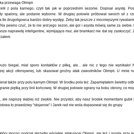
taka przewaga Olimpii.
zelił z pola karnego, czyli tak jak w poprzednim sezonie. Dopisał asystę. Pos
dy spalony, ale podanie wyborne. W drugiej połowie próbował swoich sił z rz
a tle drugoligowca bardzo dobry występ. Żeby tak jeszcze z mocniejszymi rywalami.
a pewno czuć, że to nie jest jego sezon, ale gol i asysta mówią same za siebie.
sze naprawdę inteligentne, wymijające mur, ale bramkarz nie dał się zaskoczyć. 
ciałem.
o biegał, miał sporo kontaktów z piłką, ale... ale nic z tego nie wynikało! 
szej akcji ofensywnej, lub skasował groźny atak zawodników Olimpii. U mnie n
bierał także przy polu karnym Olimpii. W środku pola też. Zapamiętałem świetny odb
ranie piętką przy linii końcowej. W drugiej połowie ograny na boku obrony, co mo
e, ale napiszę słabiej niż zwykle. Nie przystoi, aby nasz środek momentami gubił 
 połowa to prawdziwy "stojanow" i Jarek rad nie wola dopasował się do grupy.
który mocno podciął skrzydła wściekle atakującej Olimpii, ale też i asysta przy g