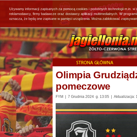
Używamy informacji zapisanych za pomocą cookies i podobnych technologii m.in. w
reklamodawcy, firmy badawcze oraz dostawcy aplikacji multimedialnych. W program
oznacza, że będą one zapisane w pamięci urządzenia. Można zablokować zapisywanie 
Olimpia Grudziądz
pomeczowe
FYM | 7 Grudnia 2024 g. 13:05 | Aktualizacja: 