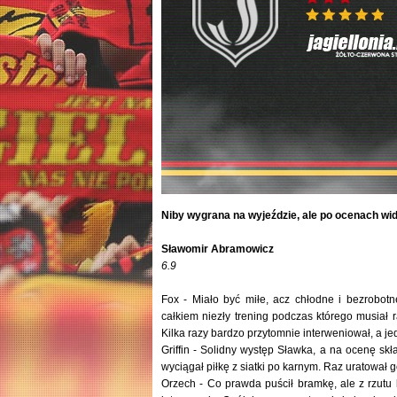
Niby wygrana na wyjeździe, ale po ocenach wid
Sławomir Abramowicz
6.9
Fox - Miało być miłe, acz chłodne i bezrobot
całkiem niezły trening podczas którego musiał r
Kilka razy bardzo przytomnie interweniował, a je
Griffin - Solidny występ Sławka, a na ocenę skł
wyciągał piłkę z siatki po karnym. Raz uratował g
Orzech - Co prawda puścił bramkę, ale z rzutu 