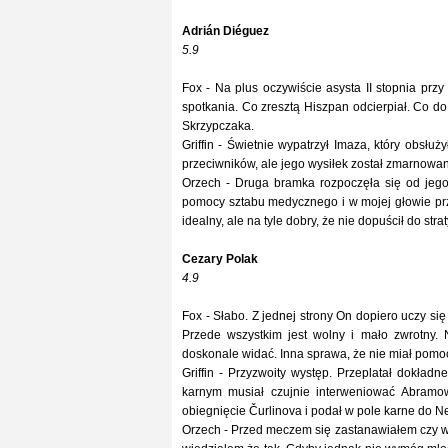
Adrián Diéguez
5.9
Fox - Na plus oczywiście asysta II stopnia prz
spotkania. Co zresztą Hiszpan odcierpiał. Co d
Skrzypczaka.
Griffin - Świetnie wypatrzył Imaza, który obsłu
przeciwników, ale jego wysiłek został zmarnowan
Orzech - Druga bramka rozpoczęła się od jego
pomocy sztabu medycznego i w mojej głowie prze
idealny, ale na tyle dobry, że nie dopuścił do stra
Cezary Polak
4.9
Fox - Słabo. Z jednej strony On dopiero uczy się
Przede wszystkim jest wolny i mało zwrotny. 
doskonale widać. Inna sprawa, że nie miał pomocy
Griffin - Przyzwoity występ. Przeplatał dokład
karnym musiał czujnie interweniować Abramow
obiegnięcie Čurlinova i podał w pole karne do N
Orzech - Przed meczem się zastanawiałem czy wy