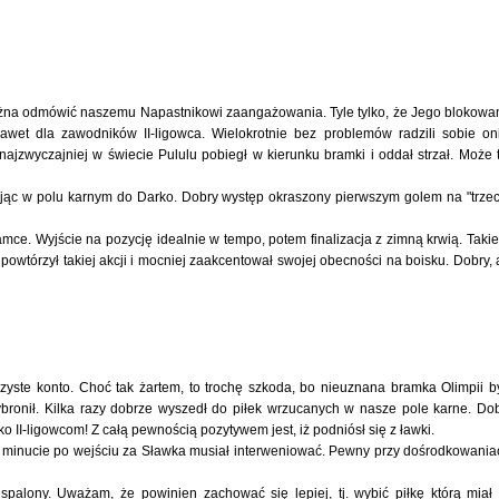
e można odmówić naszemu Napastnikowi zaangażowania. Tyle tylko, że Jego blokowa
 nawet dla zawodników II-ligowca. Wielokrotnie bez problemów radzili sobie on
najzwyczajniej w świecie Pululu pobiegł w kierunku bramki i oddał strzał. Może 
rywając w polu karnym do Darko. Dobry występ okraszony pierwszym golem na "trze
mce. Wyjście na pozycję idealnie w tempo, potem finalizacja z zimną krwią. Taki
 powtórzył takiej akcji i mocniej zaakcentował swojej obecności na boisku. Dobry, 
yste konto. Choć tak żartem, to trochę szkoda, bo nieuznana bramka Olimpii b
onił. Kilka razy dobrze wyszedł do piłek wrzucanych w nasze pole karne. Do
wko II-ligowcom! Z całą pewnością pozytywem jest, iż podniósł się z ławki.
ugiej minucie po wejściu za Sławka musiał interweniować. Pewny przy dośrodkowania
palony. Uważam, że powinien zachować się lepiej, tj. wybić piłkę którą miał