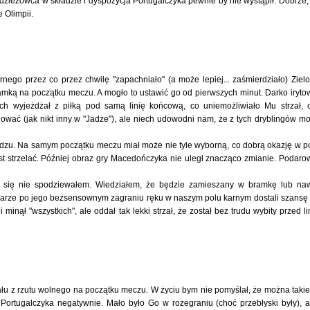
zieżowca w składzie i dyspozycja Portugalczyka pewnie by nie wystąpił. Dobrze,
 Olimpii.
rnego przez co przez chwilę "zapachniało" (a może lepiej... zaśmierdziało) Ziel
 bramką na początku meczu. A mogło to ustawić go od pierwszych minut. Darko iryto
ch wyjeżdżał z piłką pod samą linię końcową, co uniemożliwiało Mu strzał, 
lować (jak nikt inny w "Jadze"), ale niech udowodni nam, że z tych dryblingów m
ziądzu. Na samym początku meczu miał może nie tyle wyborną, co dobrą okazję w p
ast strzelać. Później obraz gry Macedończyka nie uległ znacząco zmianie. Podaro
 się nie spodziewałem. Wiedziałem, że będzie zamieszany w bramkę lub na
podarze po jego bezsensownym zagraniu ręku w naszym polu karnym dostali szansę
 minął "wszystkich", ale oddał tak lekki strzał, że został bez trudu wybity przed li
zału z rzutu wolnego na początku meczu. W życiu bym nie pomyślał, że można taki
 Portugalczyka negatywnie. Mało było Go w rozegraniu (choć przebłyski były), 