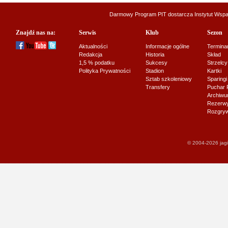
Darmowy Program PIT dostarcza
Instytut Wsp
Znajdź nas na:
Serwis
Klub
Sezon
Aktualności
Informacje ogólne
Termina
Redakcja
Historia
Skład
1,5 % podatku
Sukcesy
Strzelcy
Polityka Prywatności
Stadion
Kartki
Sztab szkoleniowy
Sparingi
Transfery
Puchar 
Archiw
Rezerwy J
Rozgryw
© 2004-2026 jagi