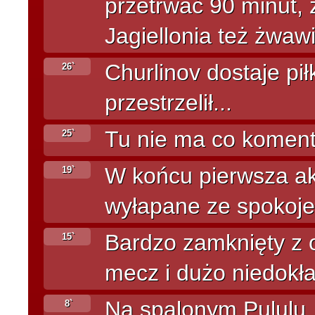
przetrwać 90 minut, z
Jagiellonia też żwawi
Churlinov dostaje piłk
26`
przestrzelił...
Tu nie ma co komento
25`
W końcu pierwsza ak
19`
wyłapane ze spokoje
Bardzo zamknięty z 
15`
mecz i dużo niedokła
Na spalonym Pululu..
8`