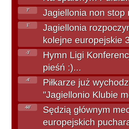
Jagiellonia non stop 
7`
Jagiellonia rozpoczy
1`
kolejne europejskie 3
Hymn Ligi Konferenc
-3`
pieśń :)...
Piłkarze już wychodz
-4`
"Jagiellonio Klubie mój
Sędzią głównym mec
-60`
europejskich puchar