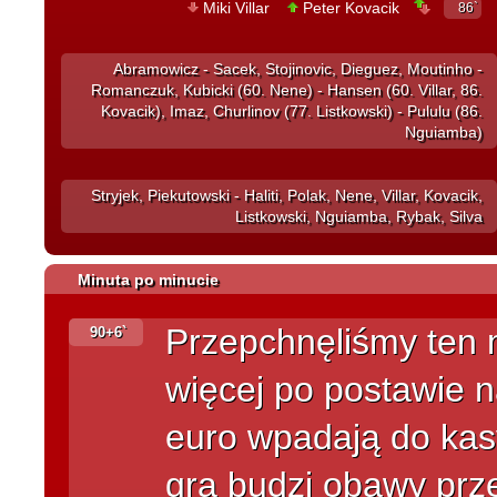
Miki Villar
Peter Kovacik
86`
Abramowicz - Sacek, Stojinovic, Dieguez, Moutinho -
Romanczuk, Kubicki (60. Nene) - Hansen (60. Villar, 86.
Kovacik), Imaz, Churlinov (77. Listkowski) - Pululu (86.
Nguiamba)
Stryjek, Piekutowski - Haliti, Polak, Nene, Villar, Kovacik,
Listkowski, Nguiamba, Rybak, Silva
Minuta po minucie
Przepchnęliśmy ten 
90+6`
więcej po postawie n
euro wpadają do kasy
gra budzi obawy prz