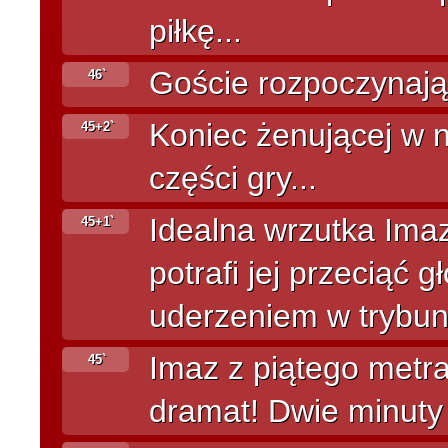
piłkę...
Goście rozpoczynają
46`
Koniec żenującej w 
45+2`
części gry...
Idealna wrzutka Imaz
45+1`
potrafi jej przeciąć
uderzeniem w trybuny
Imaz z piątego metra
45`
dramat! Dwie minuty 