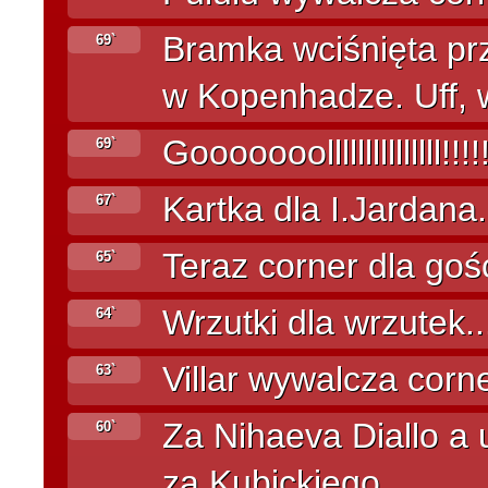
Bramka wciśnięta prz
69`
w Kopenhadze. Uff, w
Gooooooolllllllllllllll!!!!!
69`
Kartka dla I.Jardana.
67`
Teraz corner dla gośc
65`
Wrzutki dla wrzutek..
64`
Villar wywalcza corne
63`
Za Nihaeva Diallo a 
60`
za Kubickiego...