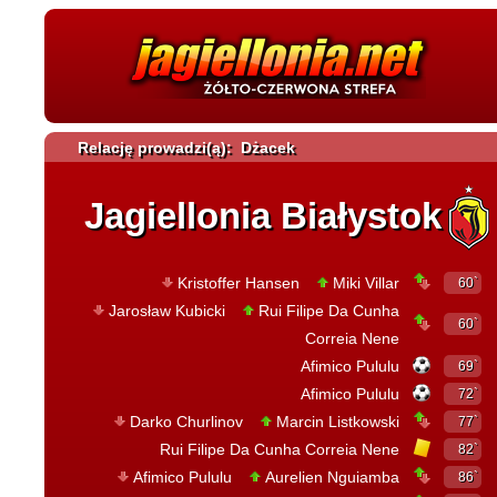
Relację prowadzi(ą): Dżacek
Jagiellonia Białystok
Kristoffer Hansen
Miki Villar
60`
Jarosław Kubicki
Rui Filipe Da Cunha
60`
Correia Nene
Afimico Pululu
69`
Afimico Pululu
72`
Darko Churlinov
Marcin Listkowski
77`
Rui Filipe Da Cunha Correia Nene
82`
Afimico Pululu
Aurelien Nguiamba
86`