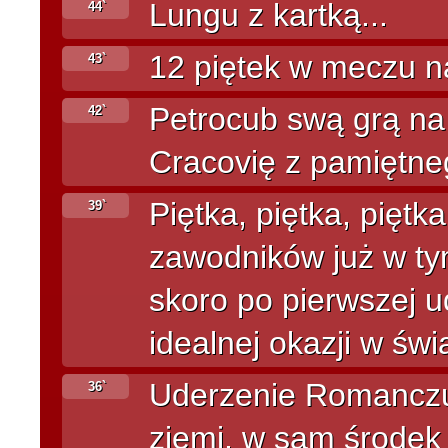
Lungu z kartką...
44`
12 piętek w meczu n
43`
Petrocub swą grą na 
42`
Cracovię z pamiętne
Piętka, piętka, piętk
39`
zawodników już w tym
skoro po pierwszej ud
idealnej okazji w świa
Uderzenie Romanczuk
36`
ziemi, w sam środek 