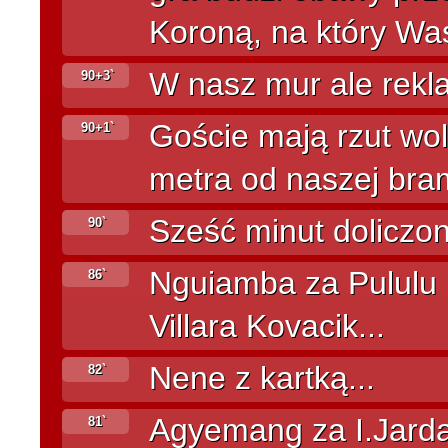
Koroną, na który Wa
W nasz mur ale reklam
90+3`
Goście mają rzut wol
90+1`
metra od naszej bram
Sześć minut doliczon
90`
Nguiamba za Pululu 
86`
Villara Kovacik...
Nene z kartką...
82`
Agyemang za I.Jarda
81`