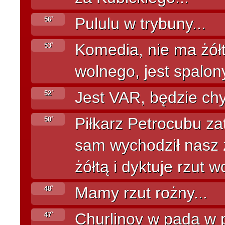
Pululu w trybuny...
56`
Komedia, nie ma żółte
53`
wolnego, jest spalon
Jest VAR, będzie chy
52`
Piłkarz Petrocubu za
50`
sam wychodził nasz 
żółtą i dyktuje rzut w
Mamy rzut rożny...
48`
Churlinov w pada w po
47`