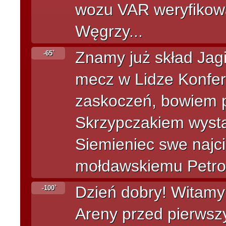
wozu VAR weryfikow
Węgrzy...
Znamy już skład Jagi
-65`
mecz w Lidze Konfer
zaskoczeń, bowiem 
Skrzypczakiem wysta
Siemieniec swe najci
mołdawskiemu Petro
Dzień dobry! Witamy
-100`
Areny przed pierwszy