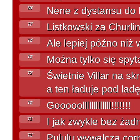
Nene z dystansu do 
80`
Listkowski za Churlin
77`
Ale lepiej późno niż 
72`
Można tylko się spyt
72`
Świetnie Villar na sk
72`
a ten ładuje pod lad
Gooooolllllllllllll!!!!!!!
72`
I jak zwykle bez żad
71`
Pululu wywalcza corn
71`