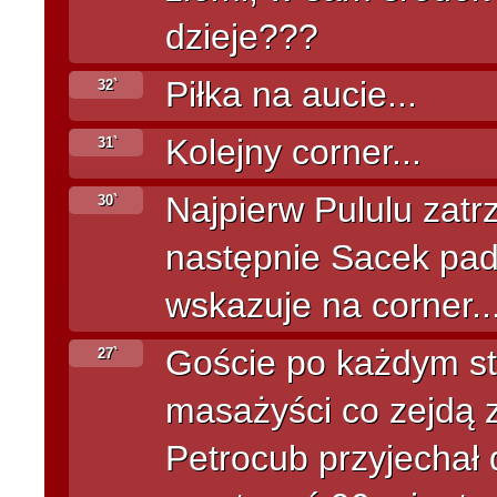
dzieje???
Piłka na aucie...
32`
Kolejny corner...
31`
Najpierw Pululu zat
30`
następnie Sacek pa
wskazuje na corner..
Goście po każdym sta
27`
masażyści co zejdą z
Petrocub przyjechał 