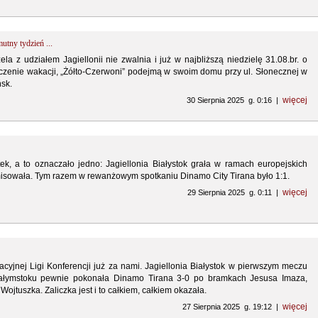
utny tydzień ...
ela z udziałem Jagiellonii nie zwalnia i już w najbliższą niedzielę 31.08.br. o
czenie wakacji, „Żółto-Czerwoni” podejmą w swoim domu przy ul. Słonecznej w
sk.
więcej
30 Sierpnia 2025 g. 0:16 |
ek, a to oznaczało jedno: Jagiellonia Białystok grała w ramach europejskich
emisowała. Tym razem w rewanżowym spotkaniu Dinamo City Tirana było 1:1.
więcej
29 Sierpnia 2025 g. 0:11 |
acyjnej Ligi Konferencji już za nami. Jagiellonia Białystok w pierwszym meczu
iałymstoku pewnie pokonała Dinamo Tirana 3-0 po bramkach Jesusa Imaza,
 Wojtuszka. Zaliczka jest i to całkiem, całkiem okazała.
więcej
27 Sierpnia 2025 g. 19:12 |