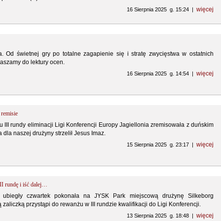
więcej
16 Sierpnia 2025 g. 15:24 |
. Od świetnej gry po totalne zagapienie się i stratę zwycięstwa w ostatnich
aszamy do lektury ocen.
więcej
16 Sierpnia 2025 g. 14:54 |
remisie
II rundy eliminacji Ligi Konferencji Europy Jagiellonia zremisowała z duńskim
a dla naszej drużyny strzelił Jesus Imaz.
więcej
15 Sierpnia 2025 g. 23:17 |
I rundę i iść dalej…
 w ubiegły czwartek pokonała na JYSK Park miejscową drużynę Silkeborg
ą zaliczką przystąpi do rewanżu w III rundzie kwalifikacji do Ligi Konferencji.
więcej
13 Sierpnia 2025 g. 18:48 |