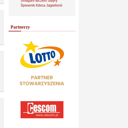
Smagani Biczem Satyry
Śpiewnik Kibica Jagiellonii
Partnerzy