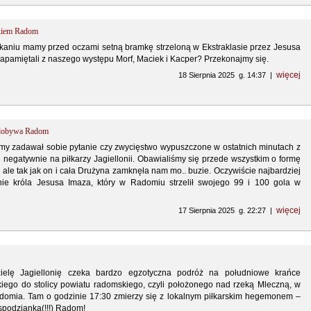
kiem Radom
kaniu mamy przed oczami setną bramkę strzeloną w Ekstraklasie przez Jesusa
zapamiętali z naszego występu Morf, Maciek i Kacper? Przekonajmy się.
więcej
18 Sierpnia 2025 g. 14:37 |
 zdobywa Radom
my zadawał sobie pytanie czy zwycięstwo wypuszczone w ostatnich minutach z
 negatywnie na piłkarzy Jagiellonii. Obawialiśmy się przede wszystkim o formę
le tak jak on i cała Drużyna zamknęła nam mo.. buzie. Oczywiście najbardziej
e króla Jesusa Imaza, który w Radomiu strzelił swojego 99 i 100 gola w
więcej
17 Sierpnia 2025 g. 22:27 |
zielę Jagiellonię czeka bardzo egzotyczna podróż na południowe krańce
ego do stolicy powiatu radomskiego, czyli położonego nad rzeką Mleczną, w
Radomia. Tam o godzinie 17:30 zmierzy się z lokalnym piłkarskim hegemonem –
podzianka(!!!) Radom!