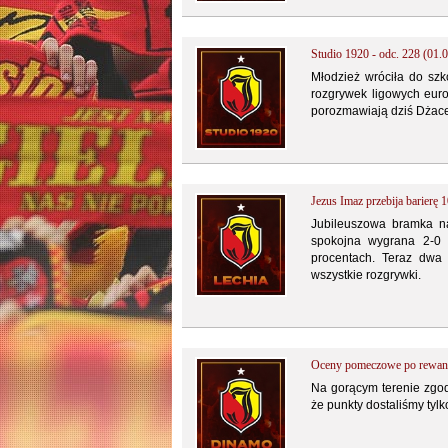
Studio 1920 - odc. 228 (01.
Młodzież wróciła do szk
rozgrywek ligowych euro
porozmawiają dziś Dżacek
Jezus Imaz przebija barier
Jubileuszowa bramka na
spokojna wygrana 2-0 
procentach. Teraz dwa 
wszystkie rozgrywki.
Oceny pomeczowe po rewanż
Na gorącym terenie zgod
że punkty dostaliśmy tylko