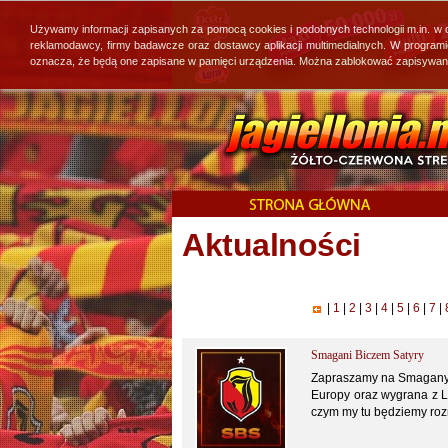
Używamy informacji zapisanych za pomocą cookies i podobnych technologii m.in. w
reklamodawcy, firmy badawcze oraz dostawcy aplikacji multimedialnych. W program
oznacza, że będą one zapisane w pamięci urządzenia. Można zablokować zapisywanie 
Aktualności
|
1
|
2
|
3
|
4
|
5
|
6
|
7
|
Smagani Biczem Satyry
Zapraszamy na Smaganych
Europy oraz wygrana z Le
czym my tu będziemy ro