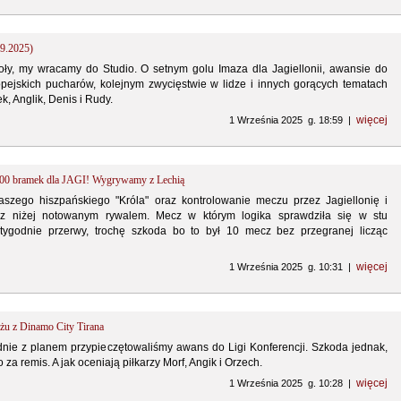
09.2025)
oły, my wracamy do Studio. O setnym golu Imaza dla Jagiellonii, awansie do
pejskich pucharów, kolejnym zwycięstwie w lidze i innych gorących tematach
, Anglik, Denis i Rudy.
więcej
1 Września 2025 g. 18:59 |
ę 100 bramek dla JAGI! Wygrywamy z Lechią
szego hiszpańskiego "Króla" oraz kontrolowanie meczu przez Jagiellonię i
z niżej notowanym rywalem. Mecz w którym logika sprawdziła się w stu
tygodnie przerwy, trochę szkoda bo to był 10 mecz bez przegranej licząc
więcej
1 Września 2025 g. 10:31 |
u z Dinamo City Tirana
nie z planem przypieczętowaliśmy awans do Ligi Konferencji. Szkoda jednak,
 za remis. A jak oceniają piłkarzy Morf, Angik i Orzech.
więcej
1 Września 2025 g. 10:28 |