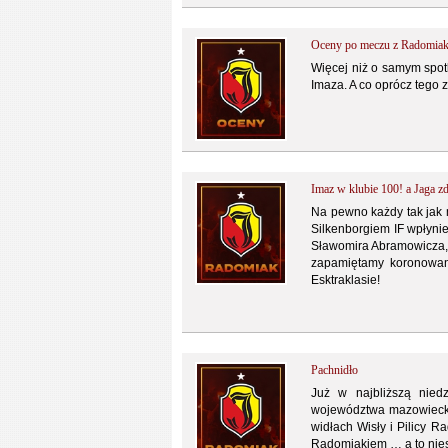
Oceny po meczu z Radomia
Więcej niż o samym spot
Imaza. A co oprócz tego 
Imaz w klubie 100! a Jaga
Na pewno każdy tak jak 
Silkenborgiem IF wpłynie
Sławomira Abramowicza, a
zapamiętamy koronowani
Esktraklasie!
Pachnidło
Już w najbliższą nied
województwa mazowiecki
widłach Wisły i Pilicy 
Radomiakiem … a to nies