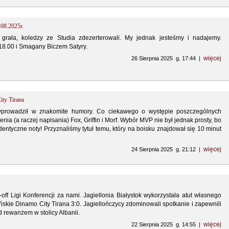
.08.2025r.
e grała, koledzy ze Studia zdezerterowali. My jednak jesteśmy i nadajemy.
8.00 i Smagany Biczem Satyry.
więcej
26 Sierpnia 2025 g. 17:44 |
ty Tirana
wprowadził w znakomite humory. Co ciekawego o występie poszczególnych
enia (a raczej napisania) Fox, Griffin i Morf. Wybór MVP nie był jednak prosty, bo
dentyczne noty! Przyznaliśmy tytuł temu, który na boisku znajdował się 10 minut
więcej
24 Sierpnia 2025 g. 21:12 |
off Ligi Konferencji za nami. Jagiellonia Białystok wykorzystała atut własnego
ńskie Dinamo City Tirana 3:0. Jagiellończycy zdominowali spotkanie i zapewnili
d rewanżem w stolicy Albanii.
więcej
22 Sierpnia 2025 g. 14:55 |