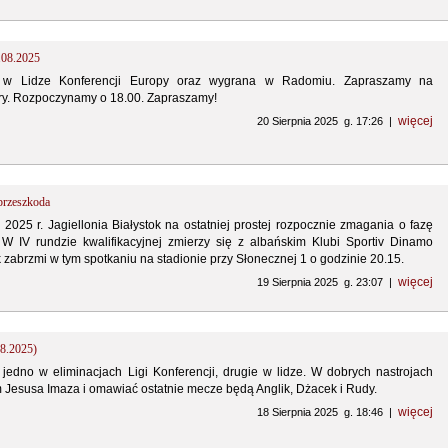
.08.2025
 w Lidze Konferencji Europy oraz wygrana w Radomiu. Zapraszamy na
y. Rozpoczynamy o 18.00. Zapraszamy!
więcej
20 Sierpnia 2025 g. 17:26 |
 przeszkoda
2025 r. Jagiellonia Białystok na ostatniej prostej rozpocznie zmagania o fazę
. W IV rundzie kwalifikacyjnej zmierzy się z albańskim Klubi Sportiv Dinamo
 zabrzmi w tym spotkaniu na stadionie przy Słonecznej 1 o godzinie 20.15.
więcej
19 Sierpnia 2025 g. 23:07 |
08.2025)
jedno w eliminacjach Ligi Konferencji, drugie w lidze. W dobrych nastrojach
Jesusa Imaza i omawiać ostatnie mecze będą Anglik, Dżacek i Rudy.
więcej
18 Sierpnia 2025 g. 18:46 |