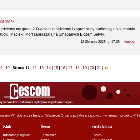
.08.2025r.
będziemy my gadali? Owszem znajdziemy i zapraszamy audiencję do słuchania
auciu, Maciek i Morf zapraszają na Smaganych Biczem Satyry.
więcej
12 Sierpnia 2025 g. 17:38 |
9
|
10
|
Strona 11
|
12
|
13
|
14
|
15
|
16
|
17
|
18
|
19
|
20
|
21
|
ogram PIT dostarcza
Instytut Wsparcia Organizacji Pozarządowych
w ramach projektu
PITa
Klub
Sezon
Strefa kibica
Informacje ogólne
Terminarz
Forum