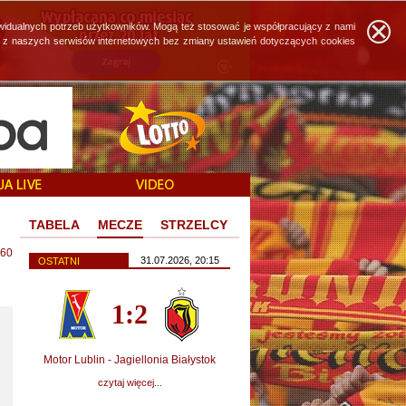
widualnych potrzeb użytkowników. Mogą też stosować je współpracujący z nami
ie z naszych serwisów internetowych bez zmiany ustawień dotyczących cookies
TABELA
MECZE
STRZELCY
60
31.07.2026, 20:15
OSTATNI
1:2
Motor Lublin - Jagiellonia Białystok
czytaj więcej...