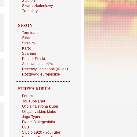
Stadion
Sztab szkoleniowy
Transfery
SEZON
Terminarz
Skład
Strzelcy
Kartki
Sparingi
Puchar Polski
Archiwum meczów
Rezerwy Jagiellonii (III liga)
Rozgrywki europejskie
STREFA KIBICA
Forum
YouTube j.net
Oficjalna strona klubu
Oficjalny sklep klubu
Jaga Typer
Dzieci Białegostoku
UJB
Studio 1920 - YouTube