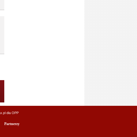
x.pl
dla OPP
Partnerzy