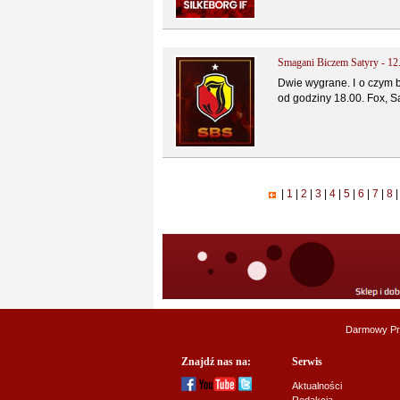
Smagani Biczem Satyry - 12
Dwie wygrane. I o czym 
od godziny 18.00. Fox, S
|
1
|
2
|
3
|
4
|
5
|
6
|
7
|
8
|
Darmowy Pr
Znajdź nas na:
Serwis
Aktualności