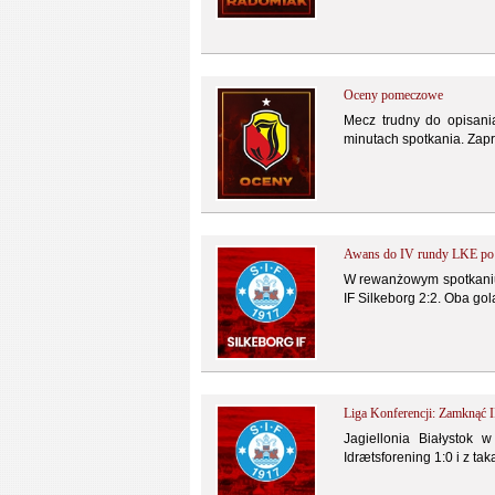
Oceny pomeczowe
Mecz trudny do opisania
minutach spotkania. Zapr
Awans do IV rundy LKE po 
W rewanżowym spotkaniu I
IF Silkeborg 2:2. Oba gol
Liga Konferencji: Zamknąć II
Jagiellonia Białystok
Idrætsforening 1:0 i z tak