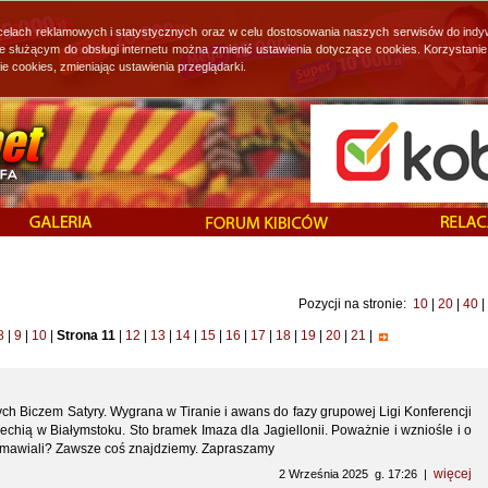
 celach reklamowych i statystycznych oraz w celu dostosowania naszych serwisów do indy
ie służącym do obsługi internetu można zmienić ustawienia dotyczące cookies. Korzystan
cookies, zmieniając ustawienia przeglądarki.
Pozycji na stronie:
10
|
20
|
40
|
8
|
9
|
10
|
Strona 11
|
12
|
13
|
14
|
15
|
16
|
17
|
18
|
19
|
20
|
21
|
 Biczem Satyry. Wygrana w Tiranie i awans do fazy grupowej Ligi Konferencji
chią w Białymstoku. Sto bramek Imaza dla Jagiellonii. Poważnie i wzniośle i o
zmawiali? Zawsze coś znajdziemy. Zapraszamy
więcej
2 Września 2025 g. 17:26 |