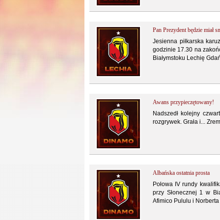
Pan Prezydent będzie miał sm
Jesienna piłkarska karuz
godzinie 17.30 na zakoń
Białymstoku Lechię Gdań
Awans przypieczętowany!
Nadszedł kolejny czwart
rozgrywek. Grała i... Zr
Albańska ostatnia prosta
Połowa IV rundy kwalifik
przy Słonecznej 1 w B
Afimico Pululu i Norberta