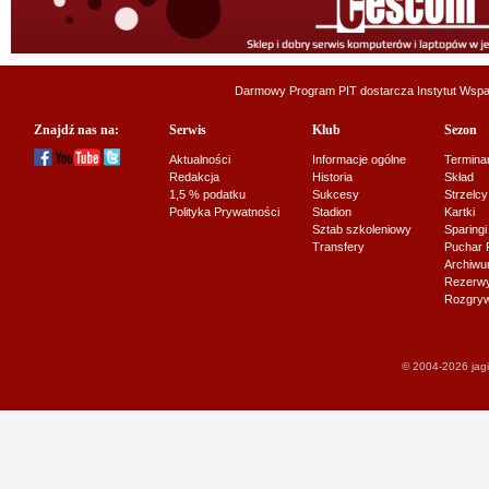
Darmowy Program PIT dostarcza
Instytut Wsp
Znajdź nas na:
Serwis
Klub
Sezon
Aktualności
Informacje ogólne
Termina
Redakcja
Historia
Skład
1,5 % podatku
Sukcesy
Strzelcy
Polityka Prywatności
Stadion
Kartki
Sztab szkoleniowy
Sparingi
Transfery
Puchar 
Archiw
Rezerwy J
Rozgryw
© 2004-2026 jagi