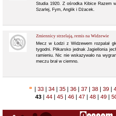
Studia 1920. Z ośrodka Kibice Razem 
Szarlej, Fym, Anglik i Dżacek.
Zmiennicy strzelają, remis na Widzewie
Mecz w Łodzi z Widzewem rozpalał głow
tygodni. Piłkarsko jednak Jagiellonia j
ramieniu. Nic nie wskazywało na wygraną
meczu brał w ciemno.
|
33
|
34
|
35
|
36
|
37
|
38
|
39
|
43
|
44
|
45
|
46
|
47
|
48
|
49
|
5