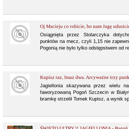
Oj Macieju co robicie, bo nam Jagę udusici
Osiągnięta przez Stolarczyka dotych
punktów na mecz, czyli 1,15 nie zapewn
Pogonią nie było tylko odstępstwem od re
Kupisz raz, Imaz dwa. Arcyważne trzy punk
Jagiellonia skazywana przez wielu n
faworyzowaną Pogoń Szczecin w Białym
bramkę strzelił Tomek Kupisz, a wynik sp
ŚWIĘTO ULTRY !! JAGIELLONIA - Pogoń S