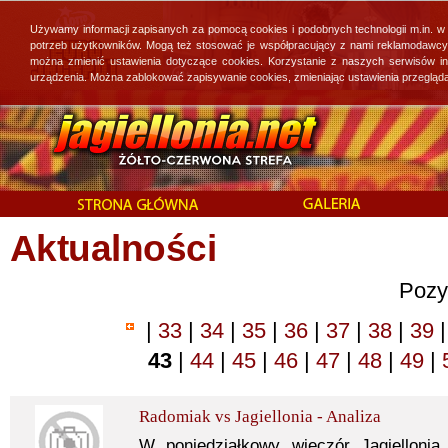
Używamy informacji zapisanych za pomocą cookies i podobnych technologii m.in. w
potrzeb użytkowników. Mogą też stosować je współpracujący z nami reklamodawcy, 
można zmienić ustawienia dotyczące cookies. Korzystanie z naszych serwisów i
urządzenia. Można zablokować zapisywanie cookies, zmieniając ustawienia przegląda
Aktualności
Pozy
|
33
|
34
|
35
|
36
|
37
|
38
|
39
|
43
|
44
|
45
|
46
|
47
|
48
|
49
|
Radomiak vs Jagiellonia - Analiza
W poniedziałkowy wieczór Jagielloni