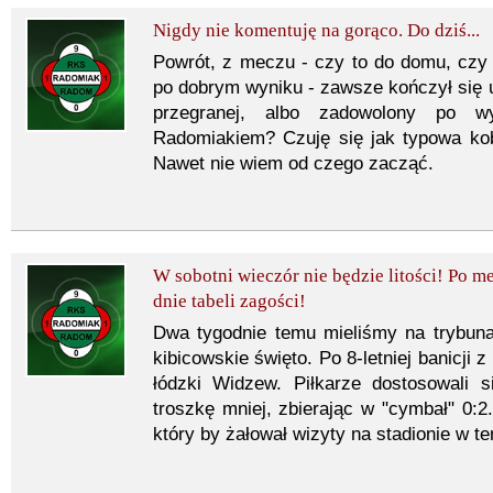
Nigdy nie komentuję na gorąco. Do dziś...
Powrót, z meczu - czy to do domu, czy
po dobrym wyniku - zawsze kończył się u
przegranej, albo zadowolony po w
Radomiakiem? Czuję się jak typowa kob
Nawet nie wiem od czego zacząć.
W sobotni wieczór nie będzie litości! Po
dnie tabeli zagości!
Dwa tygodnie temu mieliśmy na trybuna
kibicowskie święto. Po 8-letniej banicji
łódzki Widzew. Piłkarze dostosowali 
troszkę mniej, zbierając w "cymbał" 0:2
który by żałował wizyty na stadionie w t