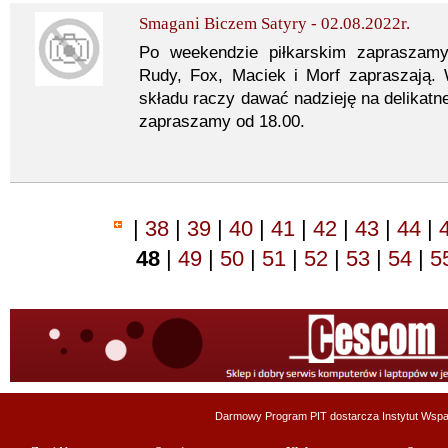
Smagani Biczem Satyry - 02.08.2022r.
Po weekendzie piłkarskim zapraszam
Rudy, Fox, Maciek i Morf zapraszają.
składu raczy dawać nadzieję na delikatne
zapraszamy od 18.00.
|
38
|
39
|
40
|
41
|
42
|
43
|
44
|
48
|
49
|
50
|
51
|
52
|
53
|
54
|
5
Darmowy Program PIT dostarcza
Instytut Wsp