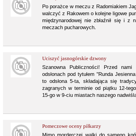
Po porażce w meczu z Radomiakiem Jagi
walczyć z Rakowem o kolejne ligowe punk
międzynarodowej nie zbłaźnił się i z n
meczach pucharowych.
Uciszyć jasnogórskie dzwony
Szanowna Publiczności! Przed nami 
odsłonach pod tytułem "Runda Jesienna
to odsłona 5-ta, składająca się trady
zagranych w terminie od piątku 12-tego 
15-go w 9-ciu miastach naszego nadwiśla
Pomeczowe oceny piłkarzy
Mimo morderczej walki do samego końc