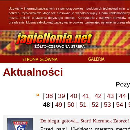
Używamy informacji zapisanych za pomocą cookies i podobnych technologii m.in. w
potrzeb użytkowników. Mogą też stosować je współpracujący z nami reklamodawcy, 
można zmienić ustawienia dotyczące cookies. Korzystanie z naszych serwisów i
urządzenia. Można zablokować zapisywanie cookies, zmieniając ustawienia przegląda
Aktualności
Pozy
|
38
|
39
|
40
|
41
|
42
|
43
|
44
|
48
|
49
|
50
|
51
|
52
|
53
|
54
|
Do biegu, gotowi... Start! Kierunek Zabrze!
Przed nami 10-dniowy maraton meczów