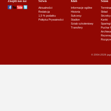
Znajdź nas na:
Serwis
Klub
Sezon
Aktualności
Informacje ogólne
Termina
Redakcja
Historia
Skład
1,5 % podatku
Sukcesy
Strzelcy
Polityka Prywatności
Stadion
Kartki
Sztab szkoleniowy
Sparingi
Transfery
Puchar 
Archiw
Rezerwy J
Rozgryw
© 2004-2026 jagi