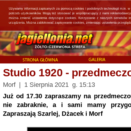
Używamy informacji zapisanych za pomocą cookies i podobnych technologii m.in. w
potrzeb użytkowników. Mogą też stosować je współpracujący z nami reklamodawcy, 
można zmienić ustawienia dotyczące cookies. Korzystanie z naszych serwisów i
urządzenia. Można zablokować zapisywanie cookies, zmieniając ustawienia przegląda
Studio 1920 - przedmecz
Morf | 1 Sierpnia 2021 g. 15:13
Już od 17.30 zapraszamy na przedmeczo
nie zabraknie, a i sami mamy przygot
Zapraszają Szarlej, Dżacek i Morf