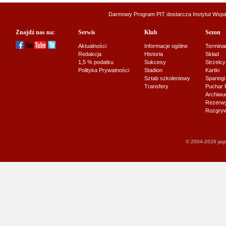
Darmowy Program PIT dostarcza
Instytut Wsp
Znajdź nas na:
Serwis
Klub
Sezon
Aktualności
Informacje ogólne
Termina
Redakcja
Historia
Skład
1,5 % podatku
Sukcesy
Strzelcy
Polityka Prywatności
Stadion
Kartki
Sztab szkoleniowy
Sparingi
Transfery
Puchar 
Archiw
Rezerwy J
Rozgryw
© 2004-2026 jagi