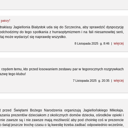
 patrzy!
raklasy Jagiellonia Białystok uda się do Szczecina, aby sprawdzić dyspozycję
dchodzimy do tego spotkania z hurraoptymizmem i na fali niesamowitej serii,
 Tutaj może wydarzyć się naprawdę wszystko.
więcej
8 Listopada 2025 g. 8:46 |
z rzędem temu, kto przed losowaniem zestawu par w tegorocznych rozgrywkach
nazwę tego klubu!
więcej
7 Listopada 2025 g. 20:35 |
lat przed Świętami Bożego Narodzenia organizują Jagiellońskiego Mikołaja.
azania prezentów dzieciakom z okolicznych domów dziecka, ośrodków opieki i
e nie zawsze są i nie zawsze mają możliwość aby pod choinkę coś w prezencie
 świąt jeszcze trochę czasu o tą kwestię trzeba zadbać odpowiednio wcześnie,