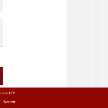
x.pl
dla OPP
Partnerzy