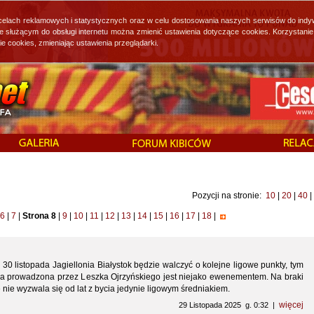
 celach reklamowych i statystycznych oraz w celu dostosowania naszych serwisów do indy
ie służącym do obsługi internetu można zmienić ustawienia dotyczące cookies. Korzystan
cookies, zmieniając ustawienia przeglądarki.
Pozycji na stronie:
10
|
20
|
40
|
6
|
7
|
Strona 8
|
9
|
10
|
11
|
12
|
13
|
14
|
15
|
16
|
17
|
18
|
30 listopada Jagiellonia Białystok będzie walczyć o kolejne ligowe punkty, tym
a prowadzona przez Leszka Ojrzyńskiego jest niejako ewenementem. Na braki
e nie wyzwala się od lat z bycia jedynie ligowym średniakiem.
więcej
29 Listopada 2025 g. 0:32 |