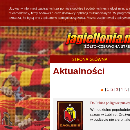
Używamy informacji zapisanych za pomocą cookies i podobnych technologii m.in. w
reklamodawcy, firmy badawcze oraz dostawcy aplikacji multimedialnych. W program
oznacza, że będą one zapisane w pamięci urządzenia. Można zablokować zapisywanie 
Aktualności
|
1
|
2
|
3
|
4
|
5
|
Do Lubina po ligowe punkty
W niedzielne popołudnie 
razem w Lubinie. Drużyn
w budżecie nie cierpi, al