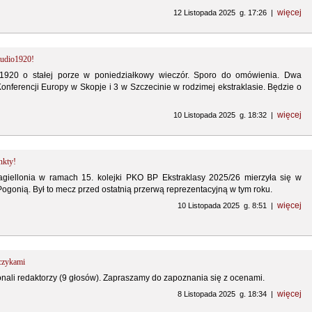
więcej
12 Listopada 2025 g. 17:26 |
tudio1920!
1920 o stałej porze w poniedziałkowy wieczór. Sporo do omówienia. Dwa
onferencji Europy w Skopje i 3 w Szczecinie w rodzimej ekstraklasie. Będzie o
więcej
10 Listopada 2025 g. 18:32 |
nkty!
agiellonia w ramach 15. kolejki PKO BP Ekstraklasy 2025/26 mierzyła się w
ogonią. Był to mecz przed ostatnią przerwą reprezentacyjną w tym roku.
więcej
10 Listopada 2025 g. 8:51 |
czykami
li redaktorzy (9 głosów). Zapraszamy do zapoznania się z ocenami.
więcej
8 Listopada 2025 g. 18:34 |