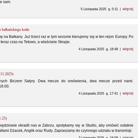
ie sam.
więcej
5 Listopada 2025 g. 0:11 |
o bałkańskiego kotła
ię na Bałkany. Już trzeci raz w tym sezonie kierujemy się w ten rejon Europy. Po
teraz czas na Tetowo, a właściwie Skopje.
więcej
4 Listopada 2025 g. 18:48 |
.11.2025r.
ych Biczem Satyry. Dwa mecze do omówienia, dwa mecze przed nami.
18.00.
więcej
4 Listopada 2025 g. 17:41 |
1.25)
sędziowie okradli nas w Zabrzu, spotykamy się w Studio, aby omówić ostatnie
 Wami Dżacek, Anglik oraz Rudy. Zapraszamy do czynnego udziału w transmisji.
więcej
3 Listopada 2025 g. 19:08 |