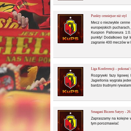
Punkty cenniejsze niż styl
Mecz o niezwykle cenne p
europejskich pucharach, 
Kuopion Palloseura 1:0
punkty! Dodatkowo był 
zagranie 400 meczów w k
Liga Konferencji – pokonać 
Rozgrywki fazy ligowej 
Jagiellonia wygrała jede
bardzo trudnymi rywalam
Smagani Biczem Satyry - 26
Zapraszamy na kolejne w
tym porozmawiać