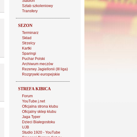
Stadion
Sztab szkoleniowy
Transfery
SEZON
Terminarz
Skład
Strzelcy
Kartki
Sparingi
Puchar Polski
Archiwum meczów
Rezerwy Jagiellonii (III liga)
Rozgrywki europejskie
STREFA KIBICA
Forum
YouTube j.net
Oficjalna strona klubu
Oficjalny sklep klubu
Jaga Typer
Dzieci Białegostoku
UJB
Studio 1920 - YouTube