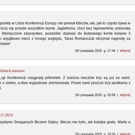
unkty w Lidze Konferencji Europy nie porwał kibiców, ale, jak to często bywa w
liczy się przede wszystkim wynik. Jagiellonia, choć bez fajerwerków, pokonała
. Wymęczone zwycięstwo, pozwoliło dopisać do klubowego konta kolejne 3
to wyjątkowy mecz z innego względu, Taras Romanczuk otrzymał nagrodę za
lubie!
więcej
28 Listopada 2025 g. 17:44 |
fińskich mistrzów
Ligi Konferencji osiągnęły półmetek. Z sześciu meczów trzy są już za nami.
n u siebie, a dwa wyjazdowe zremisowała. Przed nami jeszcze trzy spotkania z
i.
więcej
26 Listopada 2025 g. 20:58 |
.11.2025r.
ydanie Smaganych Biczem Satyry. Meczu nie było, ale kolejka grała. Warto o
więcej
26 Listopada 2025 g. 18:35 |