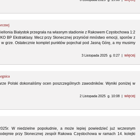
necznej
giellonia Białystok przegrała na własnym stadionie z Rakowem Częstochowa 1:2
 PKO BP Ekstraklasy. Mecz przy Słonecznej przyniósł mnóstwo emocji, sporów z
wy w grze. Ostatecznie komplet punktów pojechał pod Jasną Górę, a my musimy
.
więcej
3 Listopada 2025 g. 0:27 |
egnica
rze Polski dokonaliśmy ocen poszczególnych zawodników. Wyniki poniżej w
więcej
2 Listopada 2025 g. 10:08 |
 2025r. W niedzielne popołudnie, a może lepiej powiedzieć już wczesnym
podejmie przy Słonecznej zespół Rakowa Częstochowa w ramach 14. kolejki