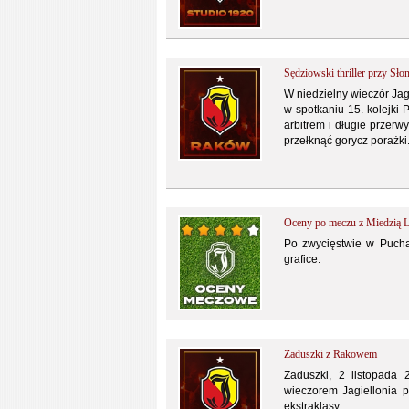
Sędziowski thriller przy Sło
W niedzielny wieczór Ja
w spotkaniu 15. kolejki
arbitrem i długie przer
przełknąć gorycz porażki
Oceny po meczu z Miedzią L
Po zwycięstwie w Pucha
grafice.
Zaduszki z Rakowem
Zaduszki, 2 listopada
wieczorem Jagiellonia 
ekstraklasy.