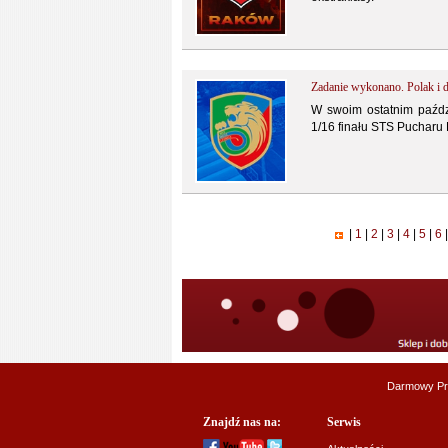
Zadanie wykonano. Polak i 
W swoim ostatnim paźdz
1/16 finału STS Pucharu 
|
1
|
2
|
3
|
4
|
5
|
6
|
Darmowy Pr
Znajdź nas na:
Serwis