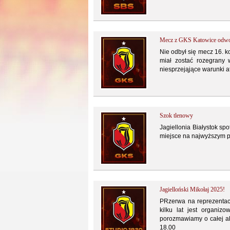
Mecz z GKS Katowice odwoł
Nie odbył się mecz 16. k
miał zostać rozegrany 
niesprzejąjące warunki a
Szok tlenowy
Jagiellonia Białystok sp
miejsce na najwyższym po
Jagielloński Mikołaj 2025!
PRzerwa na reprezentacj
kilku lat jest organizo
porozmawiamy o całej akc
18.00