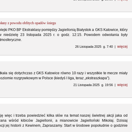
any z powodu obfitych opadów śniegu
olejki PKO BP Ekstraklasy pomiędzy Jagiellonią Białystok a GKS Katowice, który
w niedzielę 23 listopada 2025 r. o godz. 12:15. Powodem odwołania były
tmosferyczne.
więcej
26 Listopada 2025 g. 7:40 |
otkała się dotychczas z GKS Katowice równo 10 razy i wszystkie te mecze miały
ziomie rozgrywkowym w Polsce (kiedyś I liga, teraz „ekstraszkapa”).
więcej
21 Listopada 2025 g. 19:56 |
ę więc i trzeba powiedzieć kilka słów na temat naszej świetnej akcji jaka od
wana wśród kibiców Jagiellonii, a mianowicie Jagielloński Mikołaj. Dzisiaj
ji jej historii z Kewinem, Zapraszamy. Start w środowe popołudnie o godzinie