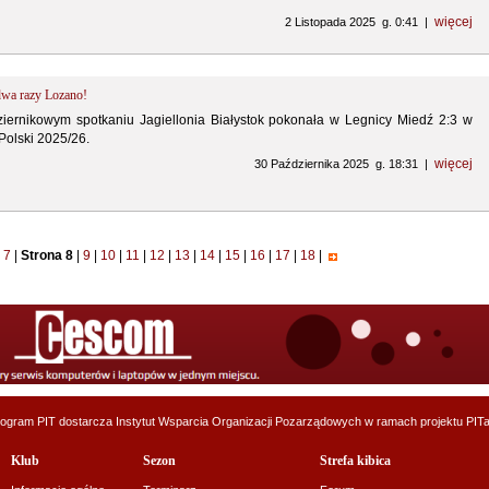
więcej
2 Listopada 2025 g. 0:41 |
dwa razy Lozano!
iernikowym spotkaniu Jagiellonia Białystok pokonała w Legnicy Miedź 2:3 w
Polski 2025/26.
więcej
30 Października 2025 g. 18:31 |
7
|
Strona 8
|
9
|
10
|
11
|
12
|
13
|
14
|
15
|
16
|
17
|
18
|
ogram PIT dostarcza
Instytut Wsparcia Organizacji Pozarządowych
w ramach projektu
PITa
Klub
Sezon
Strefa kibica