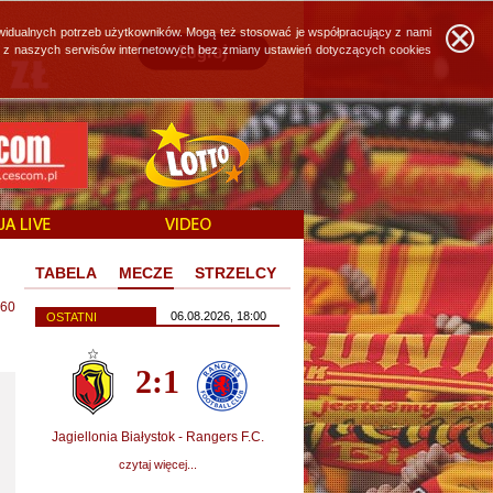
widualnych potrzeb użytkowników. Mogą też stosować je współpracujący z nami
ie z naszych serwisów internetowych bez zmiany ustawień dotyczących cookies
TABELA
MECZE
STRZELCY
60
06.08.2026, 18:00
OSTATNI
2:1
Jagiellonia Białystok - Rangers F.C.
czytaj więcej...