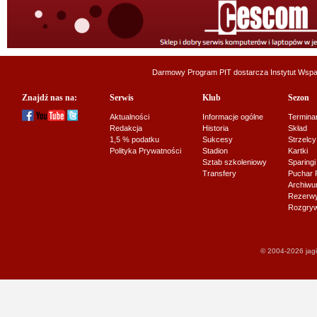
Darmowy Program PIT dostarcza
Instytut Wsp
Znajdź nas na:
Serwis
Klub
Sezon
Aktualności
Informacje ogólne
Termina
Redakcja
Historia
Skład
1,5 % podatku
Sukcesy
Strzelcy
Polityka Prywatności
Stadion
Kartki
Sztab szkoleniowy
Sparingi
Transfery
Puchar 
Archiw
Rezerwy J
Rozgryw
© 2004-2026 jagi