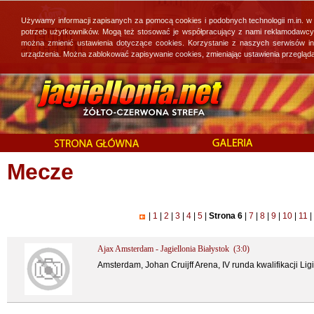
Używamy informacji zapisanych za pomocą cookies i podobnych technologii m.in. w
potrzeb użytkowników. Mogą też stosować je współpracujący z nami reklamodawcy, 
można zmienić ustawienia dotyczące cookies. Korzystanie z naszych serwisów i
urządzenia. Można zablokować zapisywanie cookies, zmieniając ustawienia przegląda
Mecze
|
1
|
2
|
3
|
4
|
5
|
Strona 6
|
7
|
8
|
9
|
10
|
11
|
Ajax Amsterdam - Jagiellonia Białystok (3:0)
Amsterdam, Johan Cruijff Arena, IV runda kwalifikacji Lig