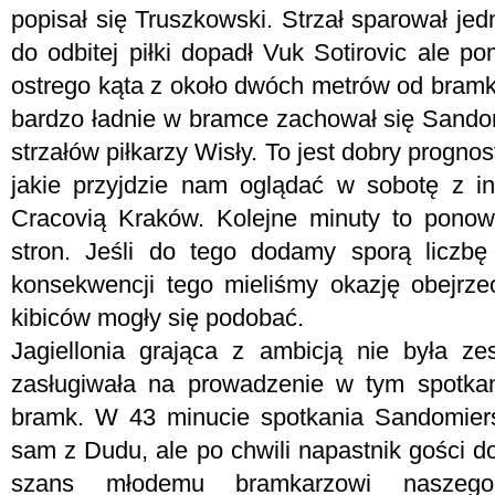
popisał się Truszkowski. Strzał sparował je
do odbitej piłki dopadł Vuk Sotirovic ale pom
ostrego kąta z około dwóch metrów od bramk
bardzo ładnie w bramce zachował się Sandom
strzałów piłkarzy Wisły. To jest dobry progn
jakie przyjdzie nam oglądać w sobotę z 
Cracovią Kraków. Kolejne minuty to ponow
stron. Jeśli do tego dodamy sporą liczb
konsekwencji tego mieliśmy okazję obejrzeć
kibiców mogły się podobać.
Jagiellonia grająca z ambicją nie była z
zasługiwała na prowadzenie w tym spotkani
bramk. W 43 minucie spotkania Sandomier
sam z Dudu, ale po chwili napastnik gości dob
szans młodemu bramkarzowi naszego 