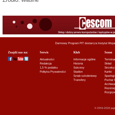
Darmowy Program PIT dostarcza
Instytut Wsp
Znajdź nas na:
Serwis
Klub
Sezon
Aktualności
Informacje ogólne
Termina
Redakcja
Historia
Skład
1,5 % podatku
Sukcesy
Strzelcy
Polityka Prywatności
Stadion
Kartki
Sztab szkoleniowy
Sparingi
Transfery
Puchar 
Archiw
Rezerwy J
Rozgryw
© 2004-2026 jagi