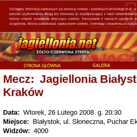
Używamy informacji zapisanych za pomocą cookies i podobnych technologii m.in. w
potrzeb użytkowników. Mogą też stosować je współpracujący z nami reklamodawcy, 
można zmienić ustawienia dotyczące cookies. Korzystanie z naszych serwisów i
urządzenia. Można zablokować zapisywanie cookies, zmieniając ustawienia przegląda
Mecz: Jagiellonia Białyst
Kraków
Data:
Wtorek, 26 Lutego 2008 g. 20:30
Miejsce:
Białystok, ul. Słoneczna, Puchar Ek
Widzów:
4000