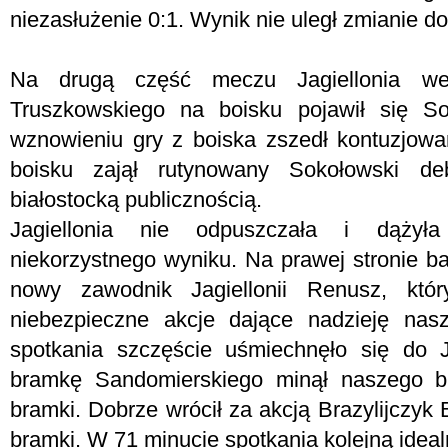
niezasłużenie 0:1. Wynik nie uległ zmianie d
Na drugą część meczu Jagiellonia w
Truszkowskiego na boisku pojawił się So
wznowieniu gry z boiska zszedł kontuzjowa
boisku zajął rutynowany Sokołowski d
białostocką publicznością.
Jagiellonia nie odpuszczała i dąży
niekorzystnego wyniku. Na prawej stronie b
nowy zawodnik Jagiellonii Renusz, któ
niebezpieczne akcje dające nadzieję na
spotkania szczęście uśmiechnęło się do J
bramkę Sandomierskiego minął naszego bra
bramki. Dobrze wrócił za akcją Brazylijczyk B
bramki. W 71 minucie spotkania kolejną idea