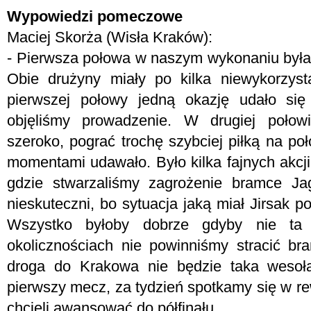
Wypowiedzi pomeczowe
Maciej Skorża (Wisła Kraków):
- Pierwsza połowa w naszym wykonaniu była 
Obie drużyny miały po kilka niewykorzys
pierwszej połowy jedną okazję udało si
objęliśmy prowadzenie. W drugiej połowi
szeroko, pograć trochę szybciej piłką na po
momentami udawało. Było kilka fajnych akcji
gdzie stwarzaliśmy zagrożenie bramce Jag
nieskuteczni, bo sytuacja jaką miał Jirsak 
Wszystko byłoby dobrze gdyby nie ta 
okolicznościach nie powinniśmy stracić br
droga do Krakowa nie będzie taka wesoła
pierwszy mecz, za tydzień spotkamy się w r
chcieli awansować do półfinału.