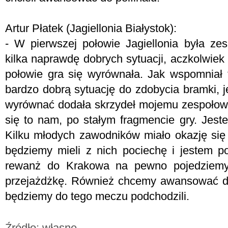
Artur Płatek (Jagiellonia Białystok):
- W pierwszej połowie Jagiellonia była ze
kilka naprawdę dobrych sytuacji, aczkolwiek
połowie gra się wyrównała. Jak wspomniał t
bardzo dobrą sytuację do zdobycia bramki, 
wyrównać dodała skrzydeł mojemu zespołowi 
się to nam, po stałym fragmencie gry. Jes
Kilku młodych zawodników miało okazję si
będziemy mieli z nich pociechę i jestem 
rewanż do Krakowa na pewno pojedziemy
przejażdżkę. Również chcemy awansować do
będziemy do tego meczu podchodzili.
Źródło: własne