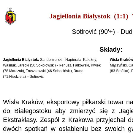
Jagiellonia Białystok (1:1
Sotirović (90'+) - Dud
Składy:
Jagiellonia Białystok:
Sandomierski - Napierała, Kałużny,
Wisła Kraków
Wasiluk, Jarecki (50.Sokołowski) - Renusz, Falkowski, Kwiek
Mączyński, Can
(78.Marczak), Truszkowski (46.Sobociński), Bruno
(83.Smółka), P
(71.Niedziela) – Sotirović
Wisła Kraków, eksportowy piłkarski towar na
do Białegostoku aby zmierzyć się z Jagie
Ekstraklasy. Zespół z Krakowa przyjechał d
dwóch spotkań w osłabieniu bez swoich gw