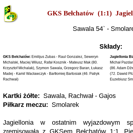
GKS Bełchatów (1:1) Jagiell
Sawala 54` - Smolar
Składy:
GKS Bełchatów:
Emilijus Zubas - Raul Gonzalez, Seweryn
Jagiellonia Bi
Michalski, Maciej Wilusz, Rafał Kosznik - Mateusz Mak (80.
Michał Pazdan
Krzysztof Michalak), Szymon Sawala, Grzegorz Baran, Łukasz
(86. Adam Dźw
Madej - Kamil Wacławczyk - Bartłomiej Bartosiak (46. Patryk
(72. Dawid Pl
Rachwał)
Euzebiusz Sm
Kartki żółte:
Sawala, Rachwał - Gajos
Piłkarz meczu:
Smolarek
Jagiellonia w ostatnim wyjazdowym sp
zremisowała z GKSem Bełchatów 1:1. Pi