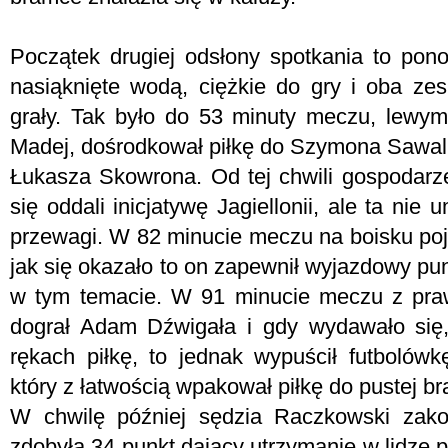
Początek drugiej odsłony spotkania to pono
nasiąknięte wodą, ciężkie do gry i oba zesp
grały. Tak było do 53 minuty meczu, lewy
Madej, dośrodkował piłkę do Szymona Sawali
Łukasza Skowrona. Od tej chwili gospodarze
się oddali inicjatywę Jagiellonii, ale ta nie 
przewagi. W 82 minucie meczu na boisku poj
jak się okazało to on zapewnił wyjazdowy pu
w tym temacie. W 91 minucie meczu z praw
dograł Adam Dźwigała i gdy wydawało się
rękach piłkę, to jednak wypuścił futbolów
który z łatwością wpakował piłkę do pustej b
W chwilę później sędzia Raczkowski zakoń
zdobyła 34 punkt dający utrzymanie w lidze p