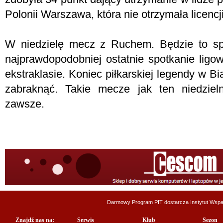
Polonii Warszawa, która nie otrzymała licencj
W niedzielę mecz z Ruchem. Będzie to spe
najprawdopodobniej ostatnie spotkanie li
ekstraklasie. Koniec piłkarskiej legendy w 
zabraknąć. Takie mecze jak ten niedzie
zawsze.
Darmowy Program PIT dostarcza
Instytut Wsp
Znajdź nas na:
Serwis
Klub
Sezon