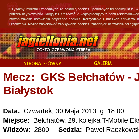
Używamy informacji zapisanych za pomocą cookies i podobnych technologii m.in. w
potrzeb użytkowników. Mogą też stosować je współpracujący z nami reklamodawcy, 
można zmienić ustawienia dotyczące cookies. Korzystanie z naszych serwisów i
urządzenia. Można zablokować zapisywanie cookies, zmieniając ustawienia przegląda
Mecz: GKS Bełchatów - J
Białystok
Data:
Czwartek, 30 Maja 2013 g. 18:00
Miejsce:
Bełchatów, 29. kolejka T-Mobile Ek
Widzów:
2800
Sędzia:
Paweł Raczkowsk