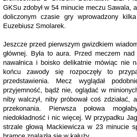
GKSu zdobył w 54 minucie meczu Sawala, a
doliczonym czasie gry wprowadzony kilka
Euzebiusz Smolarek.
Jeszcze przed pierwszym gwizdkiem wiadomo 
głównej. Była to aura. Przed meczem nad
nawałnica i boisko delikatnie mówiąc nie 
końcu zawody się rozpoczęły to przyp
przedstawienia. Mecz wyglądał podobn
przyjemność, bądź nie, oglądać w minionych 
niby walczył, niby próbował coś zdziałać, 
przekonania. Pierwsza połowa mogła
niedokładność i nic więcej. W przypadku Ja
strzale głową Mackiewicza w 23 minucie sp
bramce znalazła się w kałuży.