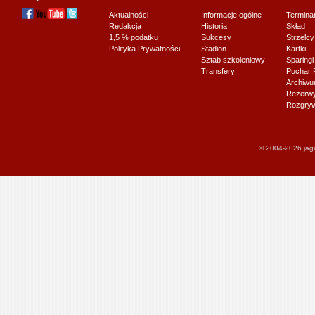
Aktualności
Informacje ogólne
Termina
Redakcja
Historia
Skład
1,5 % podatku
Sukcesy
Strzelcy
Polityka Prywatności
Stadion
Kartki
Sztab szkoleniowy
Sparingi
Transfery
Puchar 
Archiw
Rezerwy J
Rozgryw
© 2004-2026 jagi