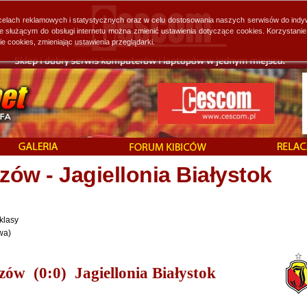
 celach reklamowych i statystycznych oraz w celu dostosowania naszych serwisów do indy
ie służącym do obsługi internetu można zmienić ustawienia dotyczące cookies. Korzystan
cookies, zmieniając ustawienia przeglądarki.
ów - Jagiellonia Białystok
klasy
wa)
ów (0:0) Jagiellonia Białystok