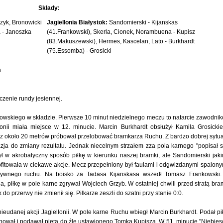
Składy:
czyk, Bronowicki
Jagiellonia Białystok:
Sandomierski - Kijanskas
a - Janoszka
(41.Frankowski), Skerla, Cionek, Norambuena - Kupisz
(83.Makuszewski), Hermes, Kascelan, Lato - Burkhardt
(75.Essomba) - Grosicki
n
zenie rundy jesiennej.
owskiego w składzie. Pierwsze 10 minut niedzielnego meczu to natarcie zawodni
onii miała miejsce w 12. minucie. Marcin Burkhardt obsłużył Kamila Grosicki
z około 20 metrów próbował przelobować bramkarza Ruchu. Z bardzo dobrej sytua
azja do zmiany rezultatu. Jednak niecelnym strzałem zza pola karnego "popisał s
 w akrobatyczny sposób piłkę w kierunku naszej bramki, ale Sandomierski jak
fitowała w ciekawe akcje. Mecz przepełniony był faulami i odgwizdanymi spalony
sywnego ruchu. Na boisko za Tadasa Kijanskasa wszedł Tomasz Frankowski
a, piłkę w pole karne zgrywał Wojciech Grzyb. W ostatniej chwili przed stratą bra
do przerwy nie zmienił się. Piłkarze zeszli do szatni przy stanie 0:0.
ieudanej akcji Jagiellonii. W pole karne Ruchu wbiegł Marcin Burkhardt. Podał pi
ował i podawał piętą do źle ustawionego Tomka Kupisza. W 51. minucie "Niebies