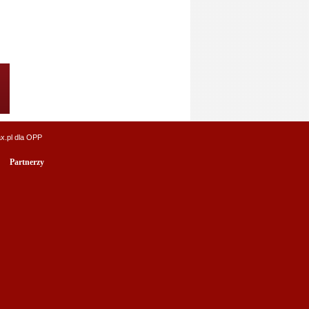
x.pl
dla OPP
Partnerzy