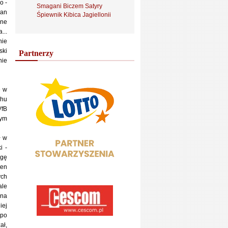
o -
Smagani Biczem Satyry
ian
Śpiewnik Kibica Jagiellonii
lne
...
nie
ski
Partnerzy
nie
e w
chu
VfB
nym
ł w
i -
igę
ten
ych
ale
 na
iej
 po
ał,