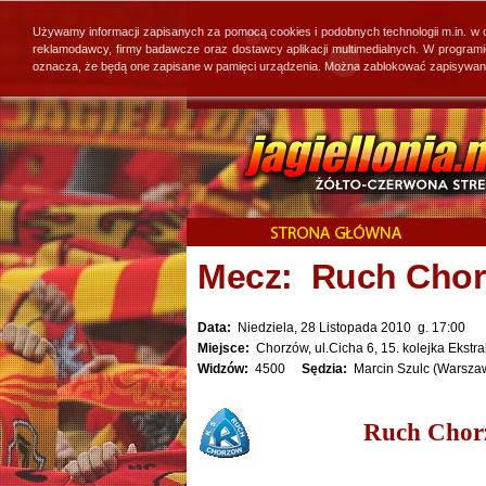
Używamy informacji zapisanych za pomocą cookies i podobnych technologii m.in. w
reklamodawcy, firmy badawcze oraz dostawcy aplikacji multimedialnych. W program
oznacza, że będą one zapisane w pamięci urządzenia. Można zablokować zapisywanie 
Mecz: Ruch Chorz
Data:
Niedziela, 28 Listopada 2010 g. 17:00
Miejsce:
Chorzów, ul.Cicha 6, 15. kolejka Ekstra
Widzów:
4500
Sędzia:
Marcin Szulc (Warsza
Ruch Chorz