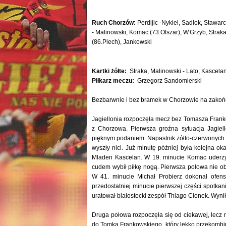
Ruch Chorzów:
Perdijic -Nykiel, Sadlok, Stawar
- Malinowski, Komac (73.Olszar), W.Grzyb, Strak
(86.Piech), Jankowski
Kartki żółte:
Straka, Malinowski - Lato, Kascela
Piłkarz meczu:
Grzegorz Sandomierski
Bezbarwnie i bez bramek w Chorzowie na zakońc
Jagiellonia rozpoczęła mecz bez Tomasza Frank
z Chorzowa. Pierwsza groźna sytuacja Jagiell
pięknym podaniem. Napastnik żółto-czerwonych 
wyszły nici. Już minutę później była kolejna ok
Mladen Kascelan. W 19. minucie Komac uderzył
cudem wybił piłkę nogą. Pierwsza połowa nie ob
W 41. minucie Michał Probierz dokonał ofen
przedostatniej minucie pierwszej części spotkani
uratował białostocki zespół Thiago Cionek. Wynik 
Druga połowa rozpoczęła się od ciekawej, lecz n
do Tomka Frankowskiego, który lekko przekombin