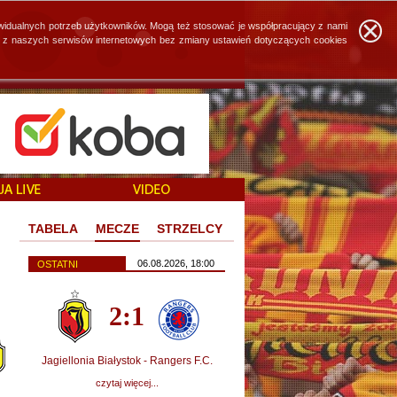
widualnych potrzeb użytkowników. Mogą też stosować je współpracujący z nami
ie z naszych serwisów internetowych bez zmiany ustawień dotyczących cookies
TABELA
MECZE
STRZELCY
06.08.2026, 18:00
OSTATNI
2:1
Jagiellonia Białystok - Rangers F.C.
czytaj więcej...