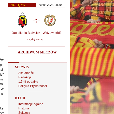
09.08.2026, 20:30
NASTĘPNY
-:-
Jagiellonia Białystok - Widzew Łódź
czytaj więcej...
ARCHIWUM MECZÓW
ków
ego
SERWIS
cji
Aktualności
ię"
Redakcja
imś
1,5 % podatku
mi.
Polityka Prywatności
. W
mki
KLUB
Informacje ogólne
łkę
Historia
Sukcesy
cy"