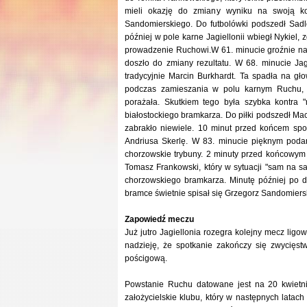
mieli okazję do zmiany wyniku na swoją ko
Sandomierskiego. Do futbolówki podszedł Sadlo
później w pole karne Jagiellonii wbiegł Nykiel,
prowadzenie Ruchowi.W 61. minucie groźnie na 
doszło do zmiany rezultatu. W 68. minucie Ja
tradycyjnie Marcin Burkhardt. Ta spadła na gł
podczas zamieszania w polu karnym Ruchu, po
porażała. Skutkiem tego była szybka kontra 
białostockiego bramkarza. Do piłki podszedł M
zabrakło niewiele. 10 minut przed końcem spot
Andriusa Skerlę. W 83. minucie pięknym podan
chorzowskie trybuny. 2 minuty przed końcowym
Tomasz Frankowski, który w sytuacji "sam na sa
chorzowskiego bramkarza. Minutę później po d
bramce świetnie spisał się Grzegorz Sandomiersk
Zapowiedź meczu
Już jutro Jagiellonia rozegra kolejny mecz lig
nadzieję, że spotkanie zakończy się zwycięs
pościgową.
Powstanie Ruchu datowane jest na 20 kwietn
założycielskie klubu, który w następnych latac