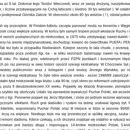
eba aż 8 lat. Dokonał tego Teodor Wieczorek, wraz ze swoją drużyną, naszpikow
 i licznie przybywającymi na Cichą kibicami ( średnio 30 tys widzów! ). W ostatn
podejmował Górnika Zabrze. W obecności około 80 tys widzów ( ! ), zdołał poko
i się przeciętnie. W Polskim futbolu zaczęła panować moda na trenerów z Węgie
nosili coraz większe sukcesy. W końcu tym samym tropem poszli włodarze Ruchu i 
ził swoich podopiecznych do mistrzostwa, w 1975 roku zdobywając nawet dublet.
kcesy na arenie międzynarodowej, dochodząc kolejno do ćwierćfinału PUEFA i PE
Tak też było w przypadku Niebieskich. Kolejne sezony to lata chude, z przerwą
wypadała poza podium ligi, ba - w kilku sezonach balansując nawet na krawę
988 roku. Po słabej grze, odebranych przez PZPN punktach i koszmarnym błęd
 po raz pierwszy w swej historii opuścił szeregi ekstraklasy. W Chorzowie był 
zowskiej publiczności wraz z kolegami i pod wodzą Jerzego Wyrobka, po r
li w szeregi ekstraklasy. To było istne wejście smoka - sezon 1988/89 zakończył 
statni tytuł mistrzowski tego klubu. Lata 90-te, czyli okres po reformach ustrojowych,
, poza II dwudziestoleciem XX wieku. Pojawiły się kłopoty finansowe, pieniądz
u szybko się skończyły. Udało się wprawdzie wywalczyć Puchar Polski, ale wcześn
em z ligi. Ponownie pojawił się Jerzy Wyrobek, i znów po jednym sezonie wprowad
stycznymi efektami. Ruch grał słabiutko i rzutem na taśmę uratował ligowy byt. 
 Intertoto, wspomniany Puchar Polski oraz III miejsce w lidze w sezonie 99/00
 liczą na większe. Niedługo klub ma się przeistoczyć w spółkę akcyjną, szuka 
emont stadionu. Kibice czekają, a ich drużyna znajduje się ostatnio w sytuacji wa
rzowian jest bardzo długa i imponująca: 14-krotne mistrzostwo Polski, 5-kro