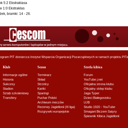
k 5:2 Ekstraklasa
w 1:0 Ekstraklas
ek, bramki: 14 - 26.
ogram PIT dostarcza
Instytut Wsparcia Organizacji Pozarządowych
w ramach projektu
PITa
Klub
Sezon
Strefa kibica
Informacje ogólne
Terminarz
Forum
Historia
Skład
YouTube j.net
Sukcesy
Strzelcy
Oficjalna strona klubu
Stadion
Kartki
Oficjalny sklep klubu
Sztab szkoleniowy
Sparingi
Jaga Typer
Transfery
Puchar Polski
Dzieci Białegostoku
Archiwum meczów
UJB
Rezerwy Jagiellonii (III liga)
Studio 1920 - YouTube
Rozgrywki europejskie
Smagani Biczem Satyry
Śpiewnik Kibica Jagiellonii