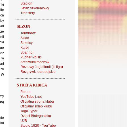
Stadion
mki
Sztab szkoleniowy
ilę
Transfery
ąca
 by
wał
SEZON
cie
Terminarz
nii
Skład
mki
Strzelcy
ego
Kartki
Sparingi
zez
Puchar Polski
ł w
Archiwum meczów
wet
Rezerwy Jagiellonii (III liga)
t w
Rozgrywki europejskie
. W
STREFA KIBICA
Forum
amy
YouTube j.net
upą
Oficjalna strona klubu
Oficjalny sklep klubu
Jaga Typer
Dzieci Białegostoku
nie
UJB
tku
Studio 1920 - YouTube