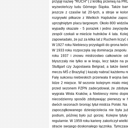
przyjął nazwę "RUCH" ( z krótką przerwą na PR
wyzwoleńczy ludu Górnego Śląska. Także bar
jeszcze z czasów lat 20-tych, a stroje w kol
rozgrywki piłkarze z Wielkich Hajduków zapoc
uprzątniętym placu targowym. Około 800 widzów 
wypadły okazale - 5 porażek i jedno zwycięstwo
zespół czekali w mieście hutników 4 lata. Kole
zapowiadało, że już za kilka lat z Ruchem liczyć 
W 1927 roku Niebiescy przystąpili do grona twórcó
W 1933 roku rozpoczęła się dominacja zespołu z 
roku 1937 i znowu mistrzostwo całkowicie od
błyszczały nie tylko w w kraju, lecz także na
Stuttgart czy Jugoslawia Belgrad, a także świ
meczu MŚ z Brazylią! ) kazały nabrać każdemu re
Falę sukcesu niebieskich przerwała II wojna św
lidze 2 miejsce. W sezonie kolejnym miało mie
przed sezonem PZPN zadecydował, że zdobywca
wygrała Wisła Kraków, a Niebiescy mimo dopie
niecodzienny sposób zdobywając pierwszy w hi
dwóch sezonach broniąc tytuł mistrza Polski. Na
zapoczątkowanego dziesięciolecia nie była już
podium, później było już gorzej. Kolejne tytuł
regularnie. W 1959 roku karierę zakończył wielki
stracie swojego doskonałego łącznika. Tymczasem