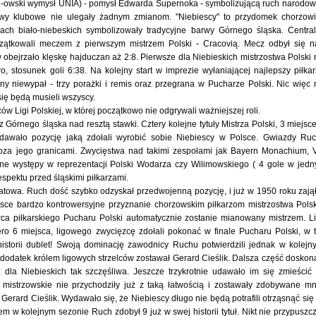
L-owski wymysł UNIA) - pomysł Edwarda Supernoka - symbolizującą ruch narodow
wy klubowe nie ulegały żadnym zmianom. "Niebiescy" to przydomek chorzow
orach biało-niebeskich symbolizowały tradycyjne barwy Górnego śląska. Centra
zątkowali meczem z pierwszym mistrzem Polski - Cracovią. Mecz odbył się na
obejrzało klęskę hajduczan aż 2:8. Pierwsze dla Niebieskich mistrzostwa Polski 
, stosunek goli 6:38. Na kolejny start w imprezie wyłaniającej najlepszy piłkar
jny niewypał - trzy porażki i remis oraz przegrana w Pucharze Polski. Nic więc 
się będą musieli wszyscy.
w Ligi Polskiej, w której początkowo nie odgrywali ważniejszej roli.
Górnego śląska nad resztą stawki. Cztery kolejne tytuły Mistrza Polski, 3 miejsc
dawało pozycję jaką zdołali wyrobić sobie Niebiescy w Polsce. Gwiazdy Ru
 poza jego granicami. Zwycięstwa nad takimi zespołami jak Bayern Monachium, 
etne występy w reprezentacji Polski Wodarza czy Wilimowskiego ( 4 gole w jed
spektu przed śląskimi piłkarzami.
iatowa. Ruch dość szybko odzyskał przedwojenną pozycję, i już w 1950 roku zają
jsce bardzo kontrowersyjne przyznanie chorzowskim piłkarzom mistrzostwa Polsk
 piłkarskiego Pucharu Polski automatycznie zostanie mianowany mistrzem. L
ro 6 miejsca, ligowego zwycięzcę zdołali pokonać w finale Pucharu Polski, w 
storii dublet! Swoją dominację zawodnicy Ruchu potwierdzili jednak w kolejn
 dodatek królem ligowych strzelców zostawał Gerard Cieślik. Dalsza część doskon
 dla Niebieskich tak szczęśliwa. Jeszcze trzykrotnie udawało im się zmieścić
y mistrzowskie nie przychodziły już z taką łatwością i zostawały zdobywane mn
 Gerard Cieślik. Wydawało się, że Niebiescy długo nie będą potrafili otrząsnąć się
 w kolejnym sezonie Ruch zdobył 9 już w swej historii tytuł. Nikt nie przypuszcz