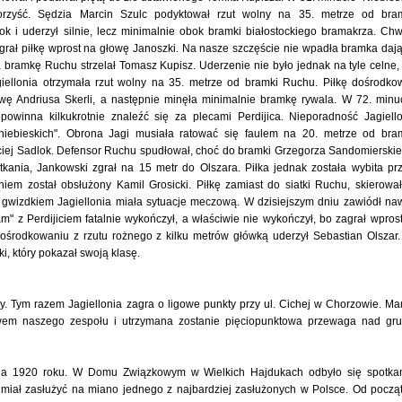
rzyść. Sędzia Marcin Szulc podyktował rzut wolny na 35. metrze od bra
k i uderzył silnie, lecz minimalnie obok bramki białostockiego bramakrza. Chw
 zgrał piłkę wprost na głowę Janoszki. Na nasze szczęście nie wpadła bramka daj
bramkę Ruchu strzelał Tomasz Kupisz. Uderzenie nie było jednak na tyle celne,
giellonia otrzymała rzut wolny na 35. metrze od bramki Ruchu. Piłkę dośrodko
owę Andriusa Skerli, a następnie minęła minimalnie bramkę rywala. W 72. minu
winna kilkukrotnie znaleźć się za plecami Perdijica. Nieporadność Jagiello
"niebieskich". Obrona Jagi musiała ratować się faulem na 20. metrze od bra
aciej Sadlok. Defensor Ruchu spudłował, choć do bramki Grzegorza Sandomierski
kania, Jankowski zgrał na 15 metr do Olszara. Piłka jednak została wybita pr
iem został obsłużony Kamil Grosicki. Piłkę zamiast do siatki Ruchu, skierowa
 gwizdkiem Jagiellonia miała sytuacje meczową. W dzisiejszym dniu zawiódł na
m" z Perdijiciem fatalnie wykończył, a właściwie nie wykończył, bo zagrał wpros
ośrodkowaniu z rzutu rożnego z kilku metrów główką uderzył Sebastian Olszar
i, który pokazał swoją klasę.
owy. Tym razem Jagiellonia zagra o ligowe punkty przy ul. Cichej w Chorzowie. M
twem naszego zespołu i utrzymana zostanie pięciopunktowa przewaga nad gr
ia 1920 roku. W Domu Związkowym w Wielkich Hajdukach odbyło się spotka
h miał zasłużyć na miano jednego z najbardziej zasłużonych w Polsce. Od począ