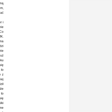
aną
im,
nać
r i
nie
 Co
MK.
 na
dzi
zie
już
oku
się
 to
e z
iej
ził
Nie
 to
się
lki
tne