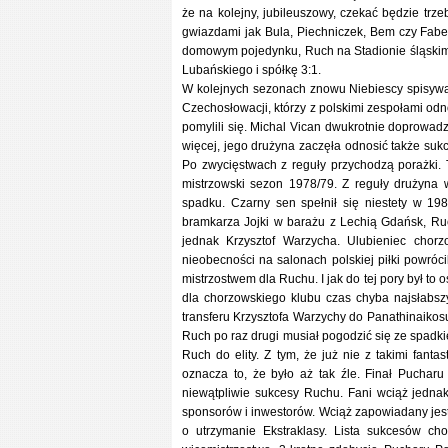
że na kolejny, jubileuszowy, czekać będzie trz
gwiazdami jak Bula, Piechniczek, Bem czy Faber,
domowym pojedynku, Ruch na Stadionie śląskim 
Lubańskiego i spółkę 3:1.
W kolejnych sezonach znowu Niebiescy spisywal
Czechosłowacji, którzy z polskimi zespołami od
pomylili się. Michal Vican dwukrotnie doprowad
więcej, jego drużyna zaczęła odnosić także su
Po zwycięstwach z reguły przychodzą porażki. 
mistrzowski sezon 1978/79. Z reguły drużyna 
spadku. Czarny sen spełnił się niestety w 1
bramkarza Jojki w barażu z Lechią Gdańsk, Ruch
jednak Krzysztof Warzycha. Ulubieniec chor
nieobecności na salonach polskiej piłki powróci
mistrzostwem dla Ruchu. I jak do tej pory był to o
dla chorzowskiego klubu czas chyba najsłabszy
transferu Krzysztofa Warzychy do Panathinaikos
Ruch po raz drugi musiał pogodzić się ze spadki
Ruch do elity. Z tym, że już nie z takimi fanta
oznacza to, że było aż tak źle. Finał Pucharu
niewątpliwie sukcesy Ruchu. Fani wciąż jednak
sponsorów i inwestorów. Wciąż zapowiadany jest r
o utrzymanie Ekstraklasy. Lista sukcesów cho