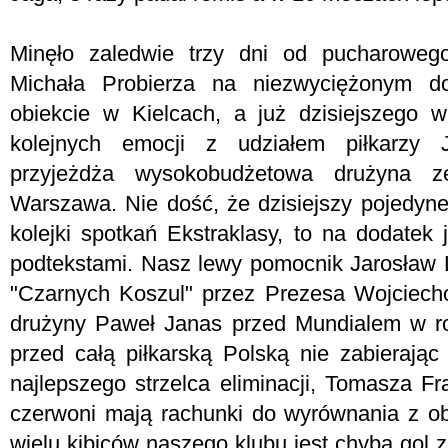
Minęło zaledwie trzy dni od pucharoweg
Michała Probierza na niezwyciężonym do
obiekcie w Kielcach, a już dzisiejszego 
kolejnych emocji z udziałem piłkarzy Ja
przyjeżdża wysokobudżetowa drużyna ze
Warszawa. Nie dość, że dzisiejszy pojedyne
kolejki spotkań Ekstraklasy, to na dodatek
podtekstami. Nasz lewy pomocnik Jarosław L
"Czarnych Koszul" przez Prezesa Wojciecho
drużyny Paweł Janas przed Mundialem w r
przed całą piłkarską Polską nie zabierając
najlepszego strzelca eliminacji, Tomasza Fr
czerwoni mają rachunki do wyrównania z 
wielu kibiców naszego klubu jest chyba gol