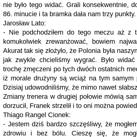
nie było tego widać. Grali konsekwentnie, do
86. minucie i ta bramka dała nam trzy punkty.
Jarosław Lato:
- Nie podchodziłem do tego meczu aż z t
komukolwiek zrewanżować, bowiem najważn
Akurat tak się złożyło, że Polonia była naszy
jak zwykle chcieliśmy wygrać. Było widać
trochę zmęczeni po tych dwóch ostatnich mec
iż morale drużyny są wciąż na tym samym po
Dzisiaj udowodniliśmy, że mimo nawet słabsz
Zmiany trenera w drugiej połowie mówią sa
dorzucił, Franek strzelił i to oni można powied
Thiago Rangel Cionek:
- Jestem dziś bardzo szczęśliwy, że mogł
zdrowiu i bez bólu. Cieszę się, że mo