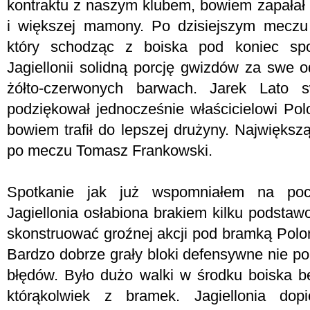
kontraktu z naszym klubem, bowiem zapałał 
i większej mamony. Po dzisiejszym meczu 
który schodząc z boiska pod koniec spo
Jagiellonii solidną porcję gwizdów za swe o
żółto-czerwonych barwach. Jarek Lato 
podziękował jednocześnie właścicielowi Polo
bowiem trafił do lepszej drużyny. Największ
po meczu Tomasz Frankowski.
Spotkanie jak już wspomniałem na pocz
Jagiellonia osłabiona brakiem kilku podsta
skonstruować groźnej akcji pod bramką Polo
Bardzo dobrze grały bloki defensywne nie po
błędów. Było dużo walki w środku boiska 
którąkolwiek z bramek. Jagiellonia d