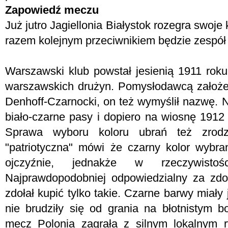
Zapowiedź meczu
Już jutro Jagiellonia Białystok rozegra swoje
razem kolejnym przeciwnikiem będzie zespół
Warszawski klub powstał jesienią 1911 roku
warszawskich drużyn. Pomysłodawcą założe
Denhoff-Czarnocki, on też wymyślił nazwę. 
biało-czarne pasy i dopiero na wiosnę 1912 
Sprawa wyboru koloru ubrań też zrodziła
"patriotyczna" mówi że czarny kolor wybr
ojczyźnie, jednakże w rzeczywistoś
Najprawdopodobniej odpowiedzialny za zd
zdołał kupić tylko takie. Czarne barwy miały 
nie brudziły się od grania na błotnistym b
mecz Polonia zagrała z silnym lokalnym 