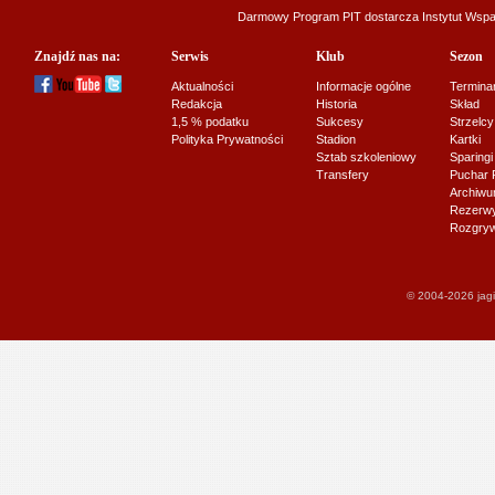
Darmowy Program PIT dostarcza
Instytut Wsp
Znajdź nas na:
Serwis
Klub
Sezon
Aktualności
Informacje ogólne
Termina
Redakcja
Historia
Skład
1,5 % podatku
Sukcesy
Strzelcy
Polityka Prywatności
Stadion
Kartki
Sztab szkoleniowy
Sparingi
Transfery
Puchar 
Archiw
Rezerwy J
Rozgryw
© 2004-2026 jagi