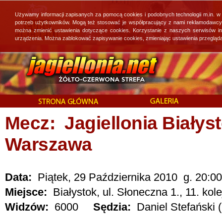
Używamy informacji zapisanych za pomocą cookies i podobnych technologii m.in. w
potrzeb użytkowników. Mogą też stosować je współpracujący z nami reklamodawcy, 
można zmienić ustawienia dotyczące cookies. Korzystanie z naszych serwisów i
urządzenia. Można zablokować zapisywanie cookies, zmieniając ustawienia przegląda
Mecz: Jagiellonia Białyst
Warszawa
Data:
Piątek, 29 Października 2010 g. 20:00
Miejsce:
Białystok, ul. Słoneczna 1., 11. kole
Widzów:
6000
Sędzia:
Daniel Stefański 