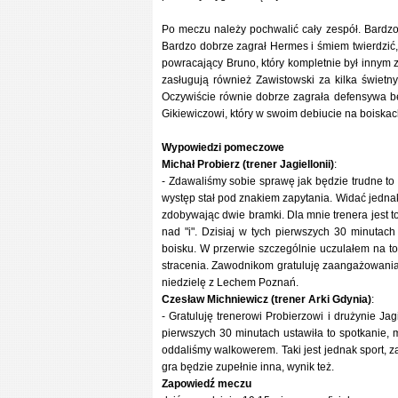
Po meczu należy pochwalić cały zespół. Bardzo
Bardzo dobrze zagrał Hermes i śmiem twierdzić,
powracający Bruno, który kompletnie był innym 
zasługują również Zawistowski za kilka świetn
Oczywiście równie dobrze zagrała defensywa bę
Gikiewiczowi, który w swoim debiucie na boiskac
Wypowiedzi pomeczowe
Michał Probierz (trener Jagiellonii)
:
- Zdawaliśmy sobie sprawę jak będzie trudne to
występ stał pod znakiem zapytania. Widać jedn
zdobywając dwie bramki. Dla mnie trenera jest to 
nad "i". Dzisiaj w tych pierwszych 30 minutach
boisku. W przerwie szczególnie uczulałem na to
stracenia. Zawodnikom gratuluję zaangażowania i
niedzielę z Lechem Poznań.
Czesław Michniewicz (trener Arki Gdynia)
:
- Gratuluję trenerowi Probierzowi i drużynie Ja
pierwszych 30 minutach ustawiła to spotkanie, 
oddaliśmy walkowerem. Taki jest jednak sport, 
gra będzie zupełnie inna, wynik też.
Zapowiedź meczu