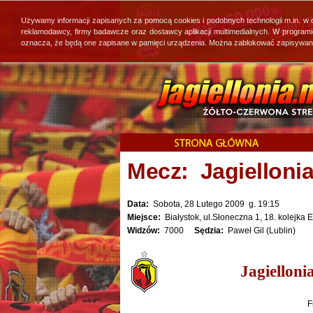
Używamy informacji zapisanych za pomocą cookies i podobnych technologii m.in. w
reklamodawcy, firmy badawcze oraz dostawcy aplikacji multimedialnych. W program
oznacza, że będą one zapisane w pamięci urządzenia. Można zablokować zapisywanie 
Mecz: Jagiellonia
Data:
Sobota, 28 Lutego 2009 g. 19:15
Miejsce:
Białystok, ul.Słoneczna 1, 18. kolejka E
Widzów:
7000
Sędzia:
Paweł Gil (Lublin)
Jagiellon
F