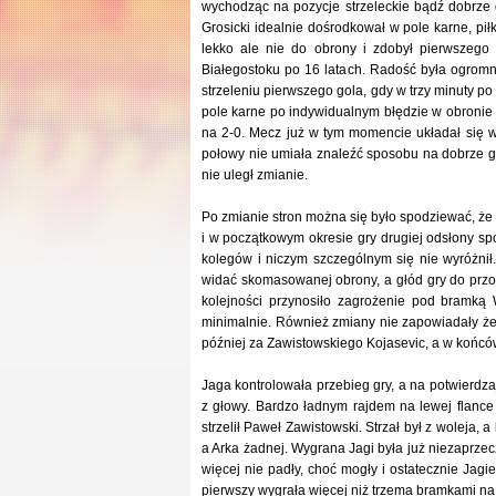
wychodząc na pozycje strzeleckie bądź dobrze 
Grosicki idealnie dośrodkował w pole karne, piłk
lekko ale nie do obrony i zdobył pierwszego
Białegostoku po 16 latach. Radość była ogromn
strzeleniu pierwszego gola, gdy w trzy minuty p
pole karne po indywidualnym błędzie w obronie 
na 2-0. Mecz już w tym momencie układał się wy
połowy nie umiała znaleźć sposobu na dobrze 
nie uległ zmianie.
Po zmianie stron można się było spodziewać, że
i w początkowym okresie gry drugiej odsłony sp
kolegów i niczym szczególnym się nie wyróżnił.
widać skomasowanej obrony, a głód gry do przod
kolejności przynosiło zagrożenie pod bramką 
minimalnie. Również zmiany nie zapowiadały że
później za Zawistowskiego Kojasevic, a w końcó
Jaga kontrolowała przebieg gry, a na potwierdza
z głowy. Bardzo ładnym rajdem na lewej flance
strzelił Paweł Zawistowski. Strzał był z woleja, 
a Arka żadnej. Wygrana Jagi była już niezaprzecz
więcej nie padły, choć mogły i ostatecznie Jagi
pierwszy wygrała więcej niż trzema bramkami n