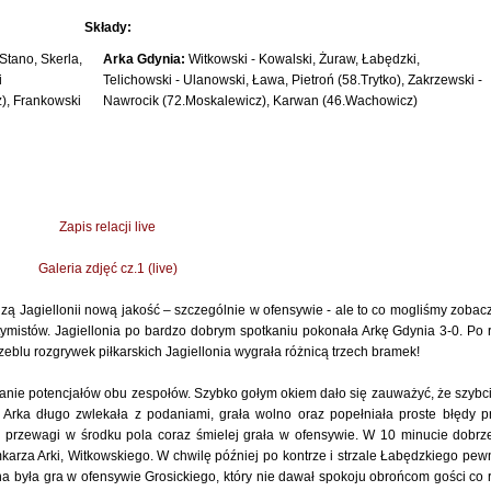
Składy:
Stano, Skerla,
Arka Gdynia:
Witkowski - Kowalski, Żuraw, Łabędzki,
i
Telichowski - Ulanowski, Ława, Pietroń (58.Trytko), Zakrzewski -
z), Frankowski
Nawrocik (72.Moskalewicz), Karwan (46.Wachowicz)
Zapis relacji live
Galeria zdjęć cz.1 (live)
zą Jagiellonii nową jakość – szczególnie w ofensywie - ale to co mogliśmy zobac
ymistów. Jagiellonia po bardzo dobrym spotkaniu pokonała Arkę Gdynia 3-0. Po 
zeblu rozgrywek piłkarskich Jagiellonia wygrała różnicą trzech bramek!
anie potencjałów obu zespołów. Szybko gołym okiem dało się zauważyć, że szybci
ia. Arka długo zwlekała z podaniami, grała wolno oraz popełniała proste błędy p
iu przewagi w środku pola coraz śmielej grała w ofensywie. W 10 minucie dobrz
karza Arki, Witkowskiego. W chwilę później po kontrze i strzale Łabędzkiego pew
na była gra w ofensywie Grosickiego, który nie dawał spokoju obrońcom gości co 