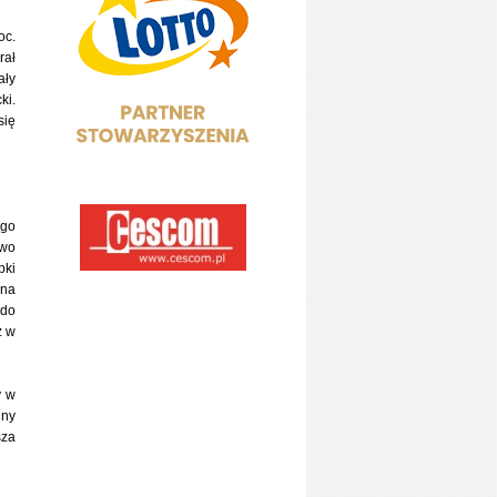
oc.
rał
ały
ki.
się
ego
owo
pki
 na
 do
z w
y w
iny
sza