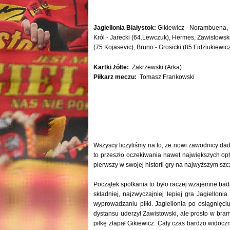
Jagiellonia Białystok:
Gikiewicz - Norambuena, 
Król - Jarecki (64.Lewczuk), Hermes, Zawistowsk
(75.Kojasevic), Bruno - Grosicki (85.Fidziukiewic
Kartki żółte:
Zakrzewski (Arka)
Piłkarz meczu:
Tomasz Frankowski
Wszyscy liczyliśmy na to, że nowi zawodnicy dad
to przeszło oczekiwania nawet największych opt
pierwszy w swojej historii gry na najwyższym szc
Początek spotkania to było raczej wzajemne bad
składniej, najzwyczajniej lepiej gra Jagiellon
wyprowadzaniu piłki. Jagiellonia po osiągnięc
dystansu uderzył Zawistowski, ale prosto w bram
piłkę złapał Gikiewicz. Cały czas bardzo widocz