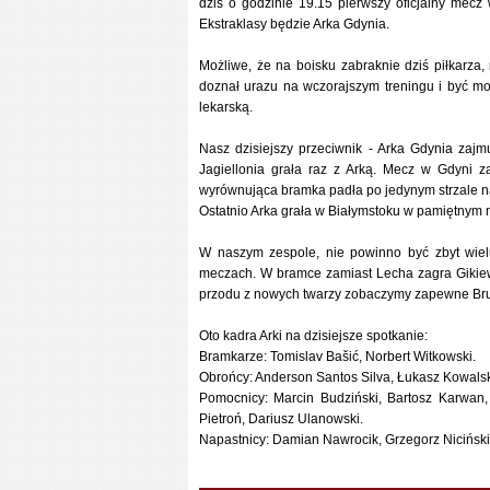
dziś o godzinie 19.15 pierwszy oficjalny mecz
Ekstraklasy będzie Arka Gdynia.
Możliwe, że na boisku zabraknie dziś piłkarza
doznał urazu na wczorajszym treningu i być m
lekarską.
Nasz dzisiejszy przeciwnik - Arka Gdynia zajmu
Jagiellonia grała raz z Arką. Mecz w Gdyni z
wyrównująca bramka padła po jedynym strzale na
Ostatnio Arka grała w Białymstoku w pamiętnym
W naszym zespole, nie powinno być zbyt wiel
meczach. W bramce zamiast Lecha zagra Gikiewi
przodu z nowych twarzy zobaczymy zapewne Brun
Oto kadra Arki na dzisiejsze spotkanie:
Bramkarze: Tomislav Bašić, Norbert Witkowski.
Obrońcy: Anderson Santos Silva, Łukasz Kowalski
Pomocnicy: Marcin Budziński, Bartosz Karwan,
Pietroń, Dariusz Ulanowski.
Napastnicy: Damian Nawrocik, Grzegorz Niciński