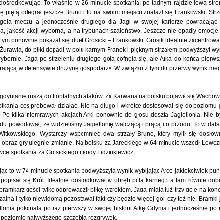
dośrodkowując. To właśnie w 26 minucie spotkania, po ładnym rajdzie lewą stro
ę piętą odegrał jeszcze Bruno i tu na swoim miejscu znalazł się Frankowski. Strze
 gola meczu a jednocześnie drugiego dla Jagi w swojej karierze powracając
a, jakość akcji wyborna, a na trybunach szaleństwo. Jeszcze nie opadły emocje
o tym ponownie pokazał się duet Grosicki – Frankowski. Grosik idealnie zacentrowa
Żurawia, do piłki dopadł w polu karnym Franek i pięknym strzałem podwyższył wy
bornie. Jaga po strzeleniu drugiego gola cofnęła się, ale Arka do końca pierws
grającą w defensywie drużynę gospodarzy. W związku z tym do przerwy wynik me
 gdynianie ruszą do frontalnych ataków. Za Karwana na boisku pojawił się Wachow
otkania coś próbował działać. Nie na długo i wkrótce dostosował się do poziomu 
 Po kilka niemrawych akcjach Arki ponownie do głosu doszła Jagiellonia. Nie b
u powodował, że widzieliśmy Jagiellonię walczącą i prącą do przodu. To w dals
Witkowskiego. Wystarczy wspomnieć dwa strzały Bruno, który mylił się dosłow
 obraz gry ulegnie zmianie. Na boisku za Jareckiego w 64 minucie wszedł Lewcz
wce spotkania za Grosickiego młody Fidziukiewicz.
jąc to w 74 minucie spotkania podwyższyła wynik wybijając Arce jakiekolwiek pun
 popisał się Król. Idealnie dośrodkował w obręb pola karnego a tam równie dob
a bramkarz gości tylko odprowadził piłkę wzrokiem. Jaga miała już trzy gole na konc
alna i tylko niewidomą pozostawał fakt czy będzie więcej goli czy też nie. Bramki 
ellonia pokonała po raz pierwszy w swojej historii Arkę Gdynia i jednocześnie po 
a poziomie najwyższego szczebla rozgrywek.