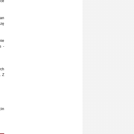
jce
tan
ozę
nie
s -
ych
. Z
cin