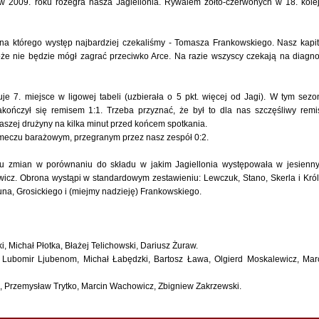
 w 2009. roku rozegra nasza Jagiellonia. Rywalem żółto-czerwonych w 18. kole
, na którego występ najbardziej czekaliśmy - Tomasza Frankowskiego. Nasz kapi
oże nie będzie mógł zagrać przeciwko Arce. Na razie wszyscy czekają na diagn
je 7. miejsce w ligowej tabeli (uzbierała o 5 pkt. więcej od Jagi). W tym sezo
akończył się remisem 1:1. Trzeba przyznać, że był to dla nas szczęśliwy remi
szej drużyny na kilka minut przed końcem spotkania.
 meczu barażowym, przegranym przez nasz zespół 0:2.
u zmian w porównaniu do składu w jakim Jagiellonia występowała w jesienn
cz. Obrona wystąpi w standardowym zestawieniu: Lewczuk, Stano, Skerla i Król
a, Grosickiego i (miejmy nadzieję) Frankowskiego.
, Michał Płotka, Błażej Telichowski, Dariusz Żuraw.
 Lubomir Ljubenom, Michał Łabędzki, Bartosz Ława, Olgierd Moskalewicz, Mar
, Przemysław Trytko, Marcin Wachowicz, Zbigniew Zakrzewski.