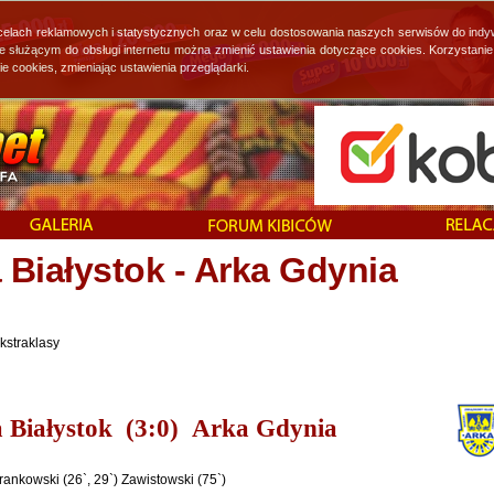
 celach reklamowych i statystycznych oraz w celu dostosowania naszych serwisów do indy
ie służącym do obsługi internetu można zmienić ustawienia dotyczące cookies. Korzystan
cookies, zmieniając ustawienia przeglądarki.
 Białystok - Arka Gdynia
kstraklasy
ia Białystok (3:0) Arka Gdynia
rankowski (26`, 29`) Zawistowski (75`)