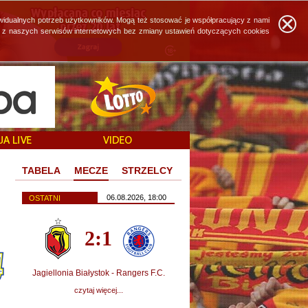
widualnych potrzeb użytkowników. Mogą też stosować je współpracujący z nami
ie z naszych serwisów internetowych bez zmiany ustawień dotyczących cookies
TABELA
MECZE
STRZELCY
06.08.2026, 18:00
OSTATNI
2:1
Jagiellonia Białystok - Rangers F.C.
czytaj więcej...