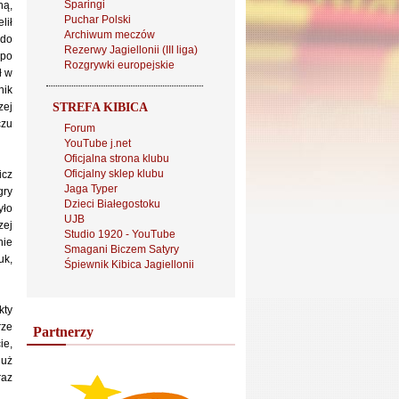
Sparingi
ną,
Puchar Polski
lił
Archiwum meczów
 do
Rezerwy Jagiellonii (III liga)
 po
Rozgrywki europejskie
ł w
nik
zej
STREFA KIBICA
czu
Forum
YouTube j.net
Oficjalna strona klubu
Oficjalny sklep klubu
icz
Jaga Typer
gry
Dzieci Białegostoku
yło
UJB
zej
Studio 1920 - YouTube
nie
Smagani Biczem Satyry
uk,
Śpiewnik Kibica Jagiellonii
kty
rze
Partnerzy
ie,
już
raz