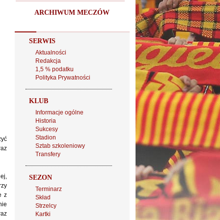
ARCHIWUM MECZÓW
SERWIS
Aktualności
Redakcja
1,5 % podatku
Polityka Prywatności
KLUB
Informacje ogólne
Historia
Sukcesy
Stadion
zyć
Sztab szkoleniowy
raz
Transfery
ej,
SEZON
rzy
Terminarz
e z
Skład
nie
Strzelcy
raz
Kartki