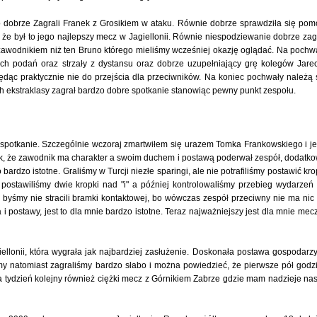
 dobrze Zagrali Franek z Grosikiem w ataku. Równie dobrze sprawdziła się pom
 że był to jego najlepszy mecz w Jagiellonii. Równie niespodziewanie dobrze zag
zawodnikiem niż ten Bruno którego mieliśmy wcześniej okazję oglądać. Na pochw
ych podań oraz strzały z dystansu oraz dobrze uzupełniający grę kolegów Jarec
dąc praktycznie nie do przejścia dla przeciwników. Na koniec pochwały należą 
h ekstraklasy zagrał bardzo dobre spotkanie stanowiąc pewny punkt zespołu.
 spotkanie. Szczególnie wczoraj zmartwiłem się urazem Tomka Frankowskiego i j
ak, że zawodnik ma charakter a swoim duchem i postawą poderwał zespół, dodatk
bardzo istotne. Graliśmy w Turcji niezłe sparingi, ale nie potrafiliśmy postawić kro
 postawiliśmy dwie kropki nad "i" a później kontrolowaliśmy przebieg wydarzeń
 byśmy nie stracili bramki kontaktowej, bo wówczas zespół przeciwny nie ma nic
 postawy, jest to dla mnie bardzo istotne. Teraz najważniejszy jest dla mnie mec
giellonii, która wygrała jak najbardziej zasłużenie. Doskonała postawa gospodarz
my natomiast zagraliśmy bardzo słabo i można powiedzieć, że pierwsze pół godz
za tydzień kolejny również ciężki mecz z Górnikiem Zabrze gdzie mam nadzieje na