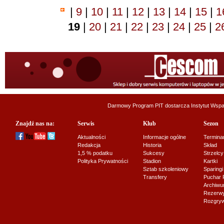
|
9
|
10
|
11
|
12
|
13
|
14
|
15
|
1
19
|
20
|
21
|
22
|
23
|
24
|
25
|
2
Darmowy Program PIT dostarcza
Instytut Wsp
Znajdź nas na:
Serwis
Klub
Sezon
Aktualności
Informacje ogólne
Termina
Redakcja
Historia
Skład
1,5 % podatku
Sukcesy
Strzelcy
Polityka Prywatności
Stadion
Kartki
Sztab szkoleniowy
Sparingi
Transfery
Puchar 
Archiw
Rezerwy J
Rozgryw