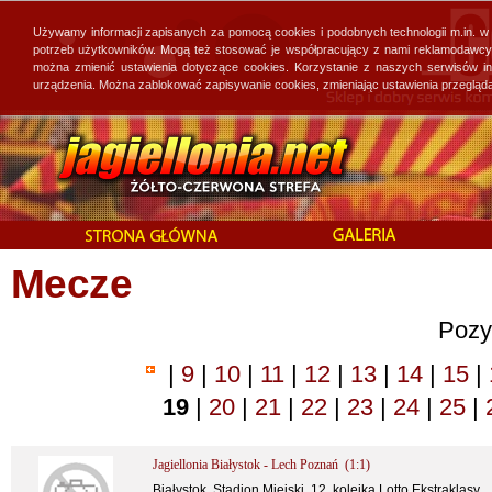
Używamy informacji zapisanych za pomocą cookies i podobnych technologii m.in. w
potrzeb użytkowników. Mogą też stosować je współpracujący z nami reklamodawcy, 
można zmienić ustawienia dotyczące cookies. Korzystanie z naszych serwisów i
urządzenia. Można zablokować zapisywanie cookies, zmieniając ustawienia przegląda
Mecze
Pozy
|
9
|
10
|
11
|
12
|
13
|
14
|
15
|
19
|
20
|
21
|
22
|
23
|
24
|
25
|
Jagiellonia Białystok - Lech Poznań (1:1)
Białystok, Stadion Miejski, 12. kolejka Lotto Ekstraklasy