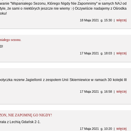
wanie "Wspaniałego Sezonu, Którego Nigdy Nie Zapomnimy" w samych NAJ od
t tyle, że sami o niektórych jeszcze nie wiemy :-) Oczywiście nadajemy z Ośrodka
oku!
więcej
18 Maja 2021 g. 15:30 |
niałego sezonu.
0!
więcej
17 Maja 2021 g. 18:03 |
otyczka rezerw Jagiellonii z zespołem Unii Skierniewice w ramach 30 kolejki III
więcej
17 Maja 2021 g. 16:58 |
ZON, NIE ZAPOMNĘ GO NIGDY!
grała z Lechią Gdańsk 2-1.
więcej
17 Maja 2021 g. 10:20 |