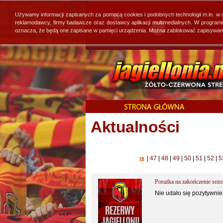
Używamy informacji zapisanych za pomocą cookies i podobnych technologii m.in. w
reklamodawcy, firmy badawcze oraz dostawcy aplikacji multimedialnych. W program
oznacza, że będą one zapisane w pamięci urządzenia. Można zablokować zapisywanie 
Aktualności
|
47
|
48
|
49
|
50
|
51
|
52
|
5
Porażka na zakończenie sez
Nie udało się pozytywnie