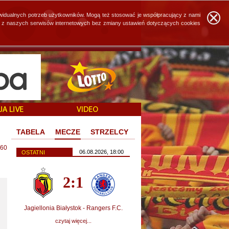
widualnych potrzeb użytkowników. Mogą też stosować je współpracujący z nami
ie z naszych serwisów internetowych bez zmiany ustawień dotyczących cookies
TABELA
MECZE
STRZELCY
60
06.08.2026, 18:00
OSTATNI
2:1
Jagiellonia Białystok - Rangers F.C.
czytaj więcej...