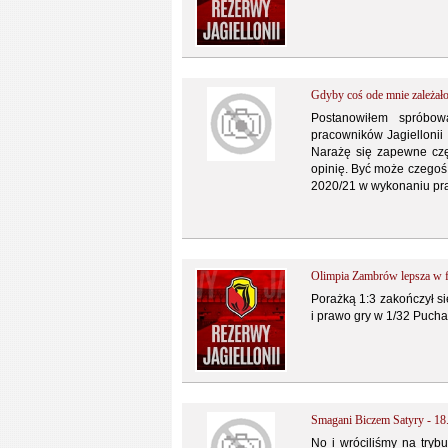
Gdyby coś ode mnie zależało
Postanowiłem spróbo
pracowników Jagiellonii
Narażę się zapewne czę
opinię. Być może czegoś
2020/21 w wykonaniu pra
Olimpia Zambrów lepsza w f
Porażką 1:3 zakończył s
i prawo gry w 1/32 Pucha
Smagani Biczem Satyry 
No i wróciliśmy na tryb