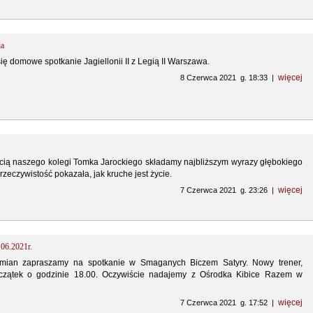
ia
ię domowe spotkanie Jagiellonii II z Legią II Warszawa.
więcej
8 Czerwca 2021 g. 18:33 |
cią naszego kolegi Tomka Jarockiego składamy najbliższym wyrazy głębokiego
rzeczywistość pokazała, jak kruche jest życie.
więcej
7 Czerwca 2021 g. 23:26 |
.06.2021r.
mian zapraszamy na spotkanie w Smaganych Biczem Satyry. Nowy trener,
czątek o godzinie 18.00. Oczywiście nadajemy z Ośrodka Kibice Razem w
więcej
7 Czerwca 2021 g. 17:52 |