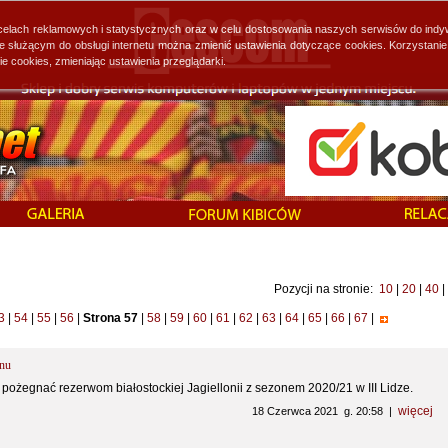
 celach reklamowych i statystycznych oraz w celu dostosowania naszych serwisów do indy
ie służącym do obsługi internetu można zmienić ustawienia dotyczące cookies. Korzystan
cookies, zmieniając ustawienia przeglądarki.
Pozycji na stronie:
10
|
20
|
40
|
3
|
54
|
55
|
56
|
Strona 57
|
58
|
59
|
60
|
61
|
62
|
63
|
64
|
65
|
66
|
67
|
onu
 pożegnać rezerwom białostockiej Jagiellonii z sezonem 2020/21 w III Lidze.
więcej
18 Czerwca 2021 g. 20:58 |