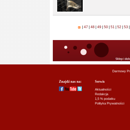
|
47
|
48
|
49
|
50
|
51
|
52
|
53
|
Darmowy Pr
Znajdź nas na:
Serwis
Aktualności
Redakcja
1,5 % podatku
Polityka Prywatności