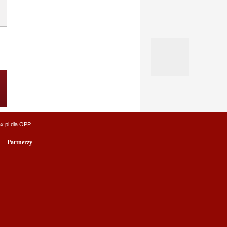
x.pl
dla OPP
Partnerzy