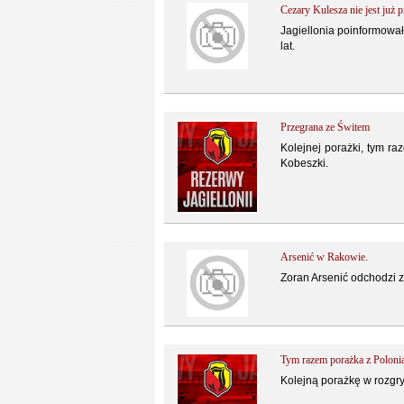
Cezary Kulesza nie jest już p
Jagiellonia poinformowała
lat.
Przegrana ze Świtem
Kolejnej porażki, tym r
Kobeszki.
Arsenić w Rakowie.
Zoran Arsenić odchodzi z 
Tym razem porażka z Polon
Kolejną porażkę w rozgrywk