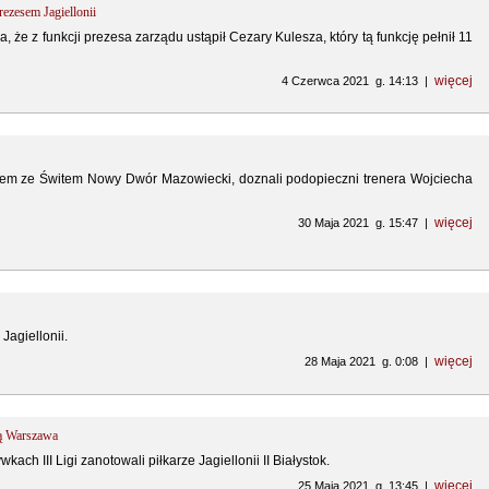
rezesem Jagiellonii
, że z funkcji prezesa zarządu ustąpił Cezary Kulesza, który tą funkcję pełnił 11
więcej
4 Czerwca 2021 g. 14:13 |
azem ze Świtem Nowy Dwór Mazowiecki, doznali podopieczni trenera Wojciecha
więcej
30 Maja 2021 g. 15:47 |
Jagiellonii.
więcej
28 Maja 2021 g. 0:08 |
ią Warszawa
ach III Ligi zanotowali piłkarze Jagiellonii II Białystok.
więcej
25 Maja 2021 g. 13:45 |