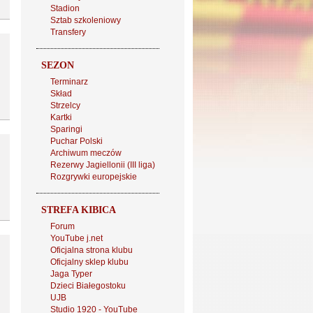
Stadion
Sztab szkoleniowy
Transfery
SEZON
Terminarz
Skład
Strzelcy
Kartki
Sparingi
Puchar Polski
Archiwum meczów
Rezerwy Jagiellonii (III liga)
Rozgrywki europejskie
STREFA KIBICA
Forum
YouTube j.net
Oficjalna strona klubu
Oficjalny sklep klubu
Jaga Typer
Dzieci Białegostoku
UJB
Studio 1920 - YouTube