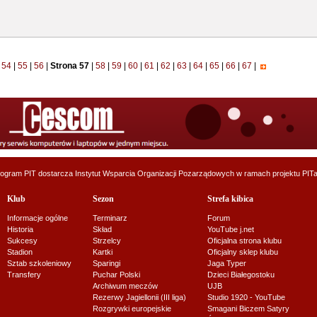
54
|
55
|
56
|
Strona 57
|
58
|
59
|
60
|
61
|
62
|
63
|
64
|
65
|
66
|
67
|
ogram PIT dostarcza
Instytut Wsparcia Organizacji Pozarządowych
w ramach projektu
PITa
Klub
Sezon
Strefa kibica
Informacje ogólne
Terminarz
Forum
Historia
Skład
YouTube j.net
Sukcesy
Strzelcy
Oficjalna strona klubu
Stadion
Kartki
Oficjalny sklep klubu
Sztab szkoleniowy
Sparingi
Jaga Typer
Transfery
Puchar Polski
Dzieci Białegostoku
Archiwum meczów
UJB
Rezerwy Jagiellonii (III liga)
Studio 1920 - YouTube
Rozgrywki europejskie
Smagani Biczem Satyry