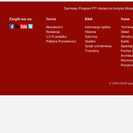
Darmowy Program PIT dostarcza
Instytut Wsp
Znajdź nas na:
Serwis
Klub
Sezon
Aktualności
Informacje ogólne
Termina
Redakcja
Historia
Skład
1,5 % podatku
Sukcesy
Strzelcy
Polityka Prywatności
Stadion
Kartki
Sztab szkoleniowy
Sparingi
Transfery
Puchar 
Archiw
Rezerwy J
Rozgryw
© 2004-2026 jagi