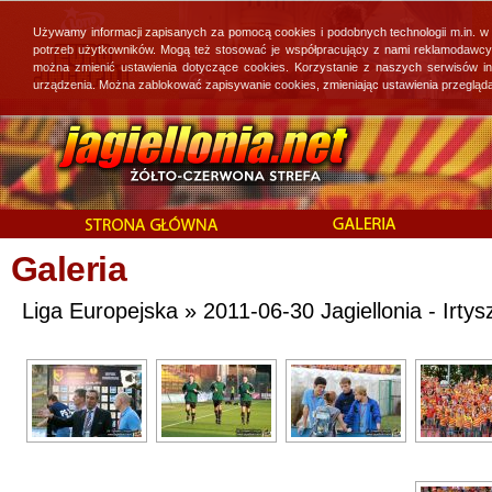
Używamy informacji zapisanych za pomocą cookies i podobnych technologii m.in. w
potrzeb użytkowników. Mogą też stosować je współpracujący z nami reklamodawcy, 
można zmienić ustawienia dotyczące cookies. Korzystanie z naszych serwisów i
urządzenia. Można zablokować zapisywanie cookies, zmieniając ustawienia przegląda
Galeria
Liga Europejska » 2011-06-30 Jagiellonia - Irtys