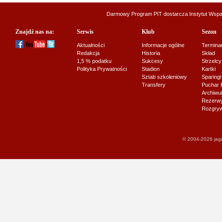
Darmowy Program PIT dostarcza
Instytut Wsp
Znajdź nas na:
Serwis
Klub
Sezon
Aktualności
Informacje ogólne
Termina
Redakcja
Historia
Skład
1,5 % podatku
Sukcesy
Strzelcy
Polityka Prywatności
Stadion
Kartki
Sztab szkoleniowy
Sparingi
Transfery
Puchar 
Archiw
Rezerwy J
Rozgryw
© 2004-2026 jagi