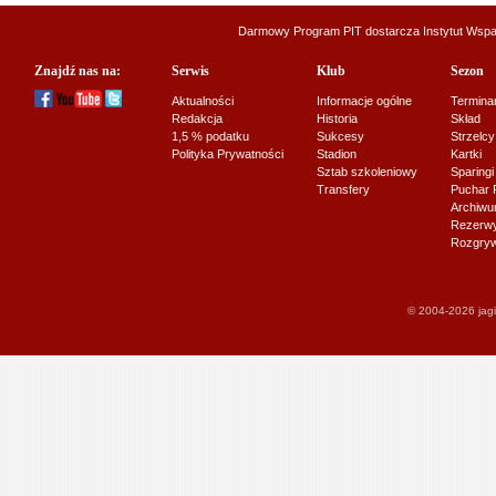
Darmowy Program PIT dostarcza
Instytut Wsp
Znajdź nas na:
Serwis
Klub
Sezon
Aktualności
Informacje ogólne
Termina
Redakcja
Historia
Skład
1,5 % podatku
Sukcesy
Strzelcy
Polityka Prywatności
Stadion
Kartki
Sztab szkoleniowy
Sparingi
Transfery
Puchar 
Archiw
Rezerwy J
Rozgryw
© 2004-2026 jagi