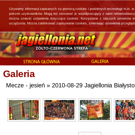
Używamy informacji zapisanych za pomocą cookies i podobnych technologii m.in. w
potrzeb użytkowników. Mogą też stosować je współpracujący z nami reklamodawcy, 
można zmienić ustawienia dotyczące cookies. Korzystanie z naszych serwisów i
urządzenia. Można zablokować zapisywanie cookies, zmieniając ustawienia przegląda
Galeria
Mecze - jesień » 2010-08-29 Jagiellonia Białysto