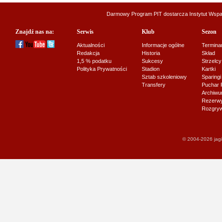
Darmowy Program PIT dostarcza
Instytut Wsp
Znajdź nas na:
Serwis
Klub
Sezon
Aktualności
Informacje ogólne
Termina
Redakcja
Historia
Skład
1,5 % podatku
Sukcesy
Strzelcy
Polityka Prywatności
Stadion
Kartki
Sztab szkoleniowy
Sparingi
Transfery
Puchar 
Archiw
Rezerwy J
Rozgryw
© 2004-2026 jagi