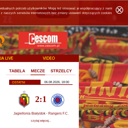
widualnych potrzeb użytkowników. Mogą też stosować je współpracujący z nami
ie z naszych serwisów internetowych bez zmiany ustawień dotyczących cookies
TABELA
MECZE
STRZELCY
06.08.2026, 18:00
OSTATNI
2:1
Jagiellonia Białystok - Rangers F.C.
czytaj więcej...