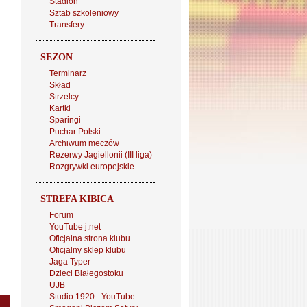
Stadion
Sztab szkoleniowy
Transfery
SEZON
Terminarz
Skład
Strzelcy
Kartki
Sparingi
Puchar Polski
Archiwum meczów
Rezerwy Jagiellonii (III liga)
Rozgrywki europejskie
STREFA KIBICA
Forum
YouTube j.net
Oficjalna strona klubu
Oficjalny sklep klubu
Jaga Typer
Dzieci Białegostoku
UJB
Studio 1920 - YouTube