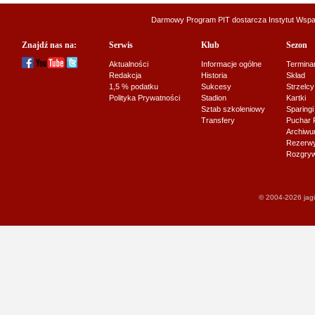
Darmowy Program PIT dostarcza
Instytut Wsp
Znajdź nas na:
Serwis
Klub
Sezon
Aktualności
Informacje ogólne
Termina
Redakcja
Historia
Skład
1,5 % podatku
Sukcesy
Strzelcy
Polityka Prywatności
Stadion
Kartki
Sztab szkoleniowy
Sparingi
Transfery
Puchar 
Archiw
Rezerwy J
Rozgryw
© 2004-2026 jagi