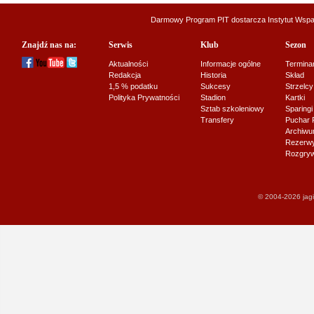
Darmowy Program PIT dostarcza
Instytut Wsp
Znajdź nas na:
Serwis
Klub
Sezon
Aktualności
Informacje ogólne
Termina
Redakcja
Historia
Skład
1,5 % podatku
Sukcesy
Strzelcy
Polityka Prywatności
Stadion
Kartki
Sztab szkoleniowy
Sparingi
Transfery
Puchar 
Archiw
Rezerwy J
Rozgryw
© 2004-2026 jagi