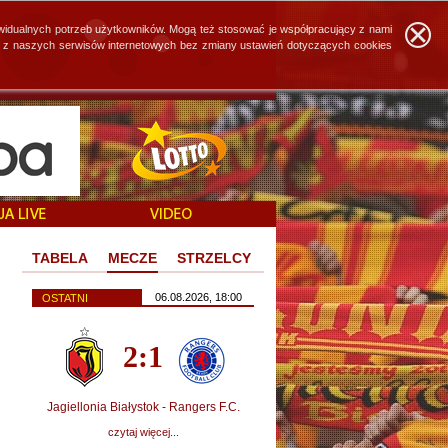
widualnych potrzeb użytkowników. Mogą też stosować je współpracujący z nami
ie z naszych serwisów internetowych bez zmiany ustawień dotyczących cookies
TABELA
MECZE
STRZELCY
06.08.2026, 18:00
OSTATNI
2:1
Jagiellonia Białystok - Rangers F.C.
czytaj więcej...