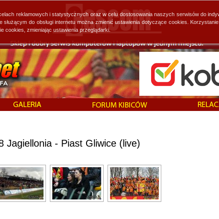
 celach reklamowych i statystycznych oraz w celu dostosowania naszych serwisów do indy
ie służącym do obsługi internetu można zmienić ustawienia dotyczące cookies. Korzystan
cookies, zmieniając ustawienia przeglądarki.
agiellonia - Piast Gliwice (live)