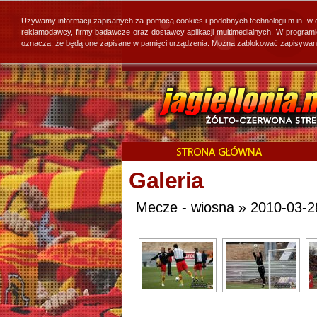
Używamy informacji zapisanych za pomocą cookies i podobnych technologii m.in. w
reklamodawcy, firmy badawcze oraz dostawcy aplikacji multimedialnych. W program
oznacza, że będą one zapisane w pamięci urządzenia. Można zablokować zapisywanie 
Galeria
Mecze - wiosna » 2010-03-28 J