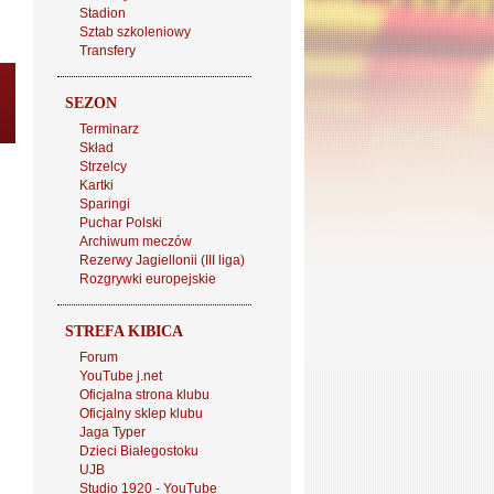
Stadion
Sztab szkoleniowy
Transfery
SEZON
Terminarz
Skład
Strzelcy
Kartki
Sparingi
Puchar Polski
Archiwum meczów
Rezerwy Jagiellonii (III liga)
Rozgrywki europejskie
STREFA KIBICA
Forum
YouTube j.net
Oficjalna strona klubu
Oficjalny sklep klubu
Jaga Typer
Dzieci Białegostoku
UJB
Studio 1920 - YouTube