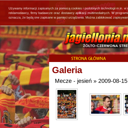
Używamy informacji zapisanych za pomocą cookies i podobnych technologii m.in. w
reklamodawcy, firmy badawcze oraz dostawcy aplikacji multimedialnych. W program
oznacza, że będą one zapisane w pamięci urządzenia. Można zablokować zapisywanie 
Galeria
Mecze - jesień » 2009-08-15 