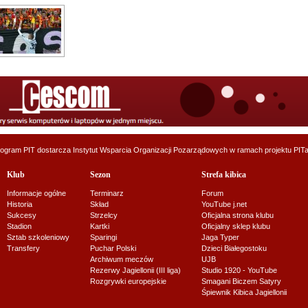
ogram PIT dostarcza
Instytut Wsparcia Organizacji Pozarządowych
w ramach projektu
PITa
Klub
Sezon
Strefa kibica
Informacje ogólne
Terminarz
Forum
Historia
Skład
YouTube j.net
Sukcesy
Strzelcy
Oficjalna strona klubu
Stadion
Kartki
Oficjalny sklep klubu
Sztab szkoleniowy
Sparingi
Jaga Typer
Transfery
Puchar Polski
Dzieci Białegostoku
Archiwum meczów
UJB
Rezerwy Jagiellonii (III liga)
Studio 1920 - YouTube
Rozgrywki europejskie
Smagani Biczem Satyry
Śpiewnik Kibica Jagiellonii