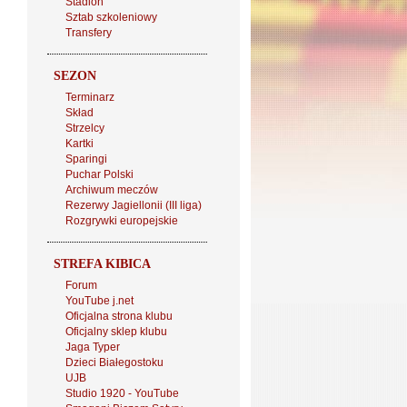
Stadion
Sztab szkoleniowy
Transfery
SEZON
Terminarz
Skład
Strzelcy
Kartki
Sparingi
Puchar Polski
Archiwum meczów
Rezerwy Jagiellonii (III liga)
Rozgrywki europejskie
STREFA KIBICA
Forum
YouTube j.net
Oficjalna strona klubu
Oficjalny sklep klubu
Jaga Typer
Dzieci Białegostoku
UJB
Studio 1920 - YouTube