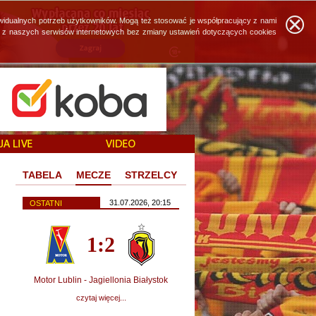
widualnych potrzeb użytkowników. Mogą też stosować je współpracujący z nami
ie z naszych serwisów internetowych bez zmiany ustawień dotyczących cookies
TABELA
MECZE
STRZELCY
31.07.2026, 20:15
OSTATNI
1:2
Motor Lublin - Jagiellonia Białystok
czytaj więcej...