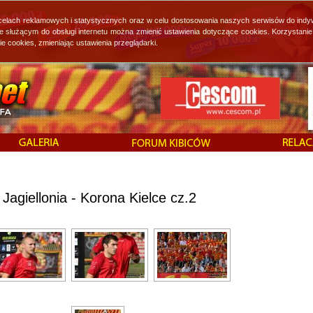
 celach reklamowych i statystycznych oraz w celu dostosowania naszych serwisów do indy
ie służącym do obsługi internetu można zmienić ustawienia dotyczące cookies. Korzystan
cookies, zmieniając ustawienia przeglądarki.
Jagiellonia - Korona Kielce cz.2