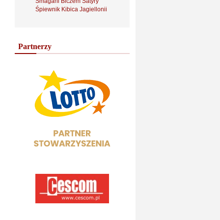
Smagani Biczem Satyry
Śpiewnik Kibica Jagiellonii
Partnerzy