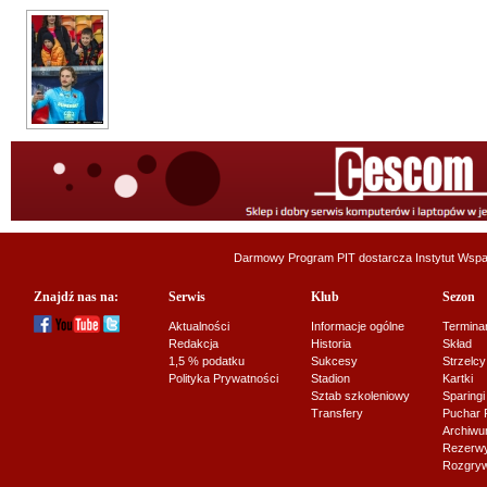
Darmowy Program PIT dostarcza
Instytut Wsp
Znajdź nas na:
Serwis
Klub
Sezon
Aktualności
Informacje ogólne
Termina
Redakcja
Historia
Skład
1,5 % podatku
Sukcesy
Strzelcy
Polityka Prywatności
Stadion
Kartki
Sztab szkoleniowy
Sparingi
Transfery
Puchar 
Archiw
Rezerwy J
Rozgryw