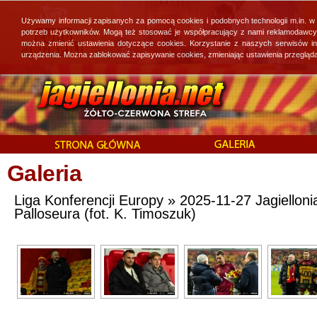
Używamy informacji zapisanych za pomocą cookies i podobnych technologii m.in. w
potrzeb użytkowników. Mogą też stosować je współpracujący z nami reklamodawcy, 
można zmienić ustawienia dotyczące cookies. Korzystanie z naszych serwisów i
urządzenia. Można zablokować zapisywanie cookies, zmieniając ustawienia przegląda
Galeria
Liga Konferencji Europy » 2025-11-27 Jagielloni
Palloseura (fot. K. Timoszuk)