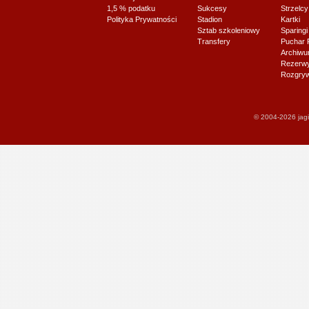
1,5 % podatku
Sukcesy
Strzelcy
Polityka Prywatności
Stadion
Kartki
Sztab szkoleniowy
Sparingi
Transfery
Puchar 
Archiw
Rezerwy J
Rozgryw
© 2004-2026 jagi