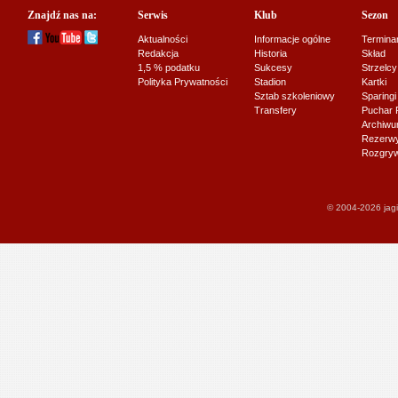
Znajdź nas na:
Serwis
Klub
Sezon
Aktualności
Informacje ogólne
Termina
Redakcja
Historia
Skład
1,5 % podatku
Sukcesy
Strzelcy
Polityka Prywatności
Stadion
Kartki
Sztab szkoleniowy
Sparingi
Transfery
Puchar 
Archiw
Rezerwy J
Rozgryw
© 2004-2026 jagi