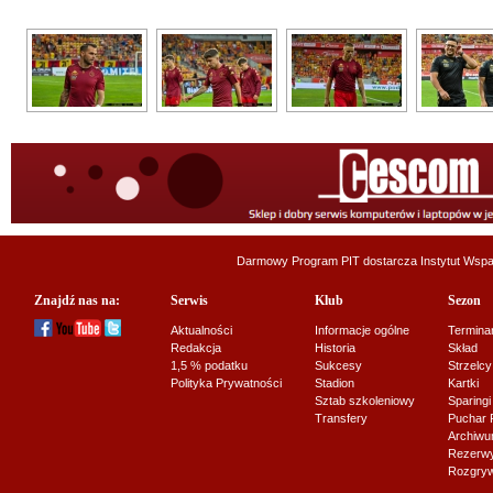
Darmowy Program PIT dostarcza
Instytut Wsp
Znajdź nas na:
Serwis
Klub
Sezon
Aktualności
Informacje ogólne
Termina
Redakcja
Historia
Skład
1,5 % podatku
Sukcesy
Strzelcy
Polityka Prywatności
Stadion
Kartki
Sztab szkoleniowy
Sparingi
Transfery
Puchar 
Archiw
Rezerwy J
Rozgryw