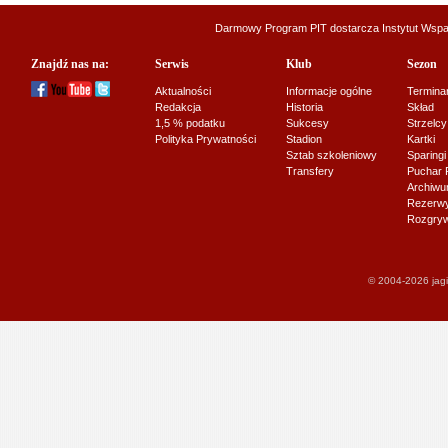
Darmowy Program PIT dostarcza
Instytut Wsp
Znajdź nas na:
Serwis
Klub
Sezon
Aktualności
Informacje ogólne
Termina
Redakcja
Historia
Skład
1,5 % podatku
Sukcesy
Strzelcy
Polityka Prywatności
Stadion
Kartki
Sztab szkoleniowy
Sparingi
Transfery
Puchar 
Archiw
Rezerwy J
Rozgryw
© 2004-2026 jagi