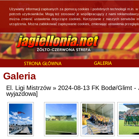
Używamy informacji zapisanych za pomocą cookies i podobnych technologii m.in. w
potrzeb użytkowników. Mogą też stosować je współpracujący z nami reklamodawcy, 
można zmienić ustawienia dotyczące cookies. Korzystanie z naszych serwisów i
urządzenia. Można zablokować zapisywanie cookies, zmieniając ustawienia przegląda
Galeria
El. Ligi Mistrzów » 2024-08-13 FK Bodø/Glimt - J
wyjazdowa]