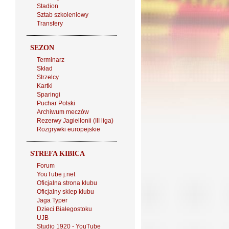
Stadion
Sztab szkoleniowy
Transfery
SEZON
Terminarz
Skład
Strzelcy
Kartki
Sparingi
Puchar Polski
Archiwum meczów
Rezerwy Jagiellonii (III liga)
Rozgrywki europejskie
STREFA KIBICA
Forum
YouTube j.net
Oficjalna strona klubu
Oficjalny sklep klubu
Jaga Typer
Dzieci Białegostoku
UJB
Studio 1920 - YouTube