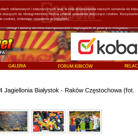
 celach reklamowych i statystycznych oraz w celu dostosowania naszych serwisów do indy
ie służącym do obsługi internetu można zmienić ustawienia dotyczące cookies. Korzystan
cookies, zmieniając ustawienia przeglądarki.
 Jagiellonia Białystok - Raków Częstochowa (fot.