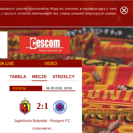
widualnych potrzeb użytkowników. Mogą też stosować je współpracujący z nami
ie z naszych serwisów internetowych bez zmiany ustawień dotyczących cookies
TABELA
MECZE
STRZELCY
06.08.2026, 18:00
OSTATNI
2:1
Jagiellonia Białystok - Rangers F.C.
czytaj więcej...