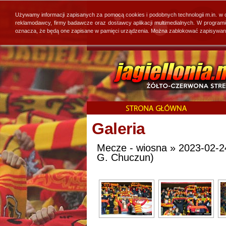
Używamy informacji zapisanych za pomocą cookies i podobnych technologii m.in. w
reklamodawcy, firmy badawcze oraz dostawcy aplikacji multimedialnych. W program
oznacza, że będą one zapisane w pamięci urządzenia. Można zablokować zapisywanie 
Galeria
Mecze - wiosna » 2023-02-24
G. Chuczun)