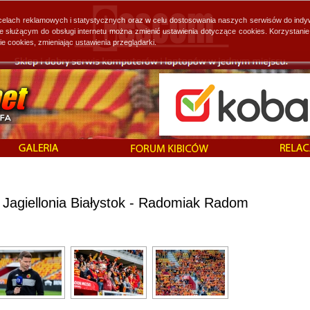
 celach reklamowych i statystycznych oraz w celu dostosowania naszych serwisów do indy
ie służącym do obsługi internetu można zmienić ustawienia dotyczące cookies. Korzystan
cookies, zmieniając ustawienia przeglądarki.
 Jagiellonia Białystok - Radomiak Radom