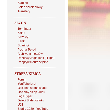
Stadion
Sztab szkoleniowy
Transfery
SEZON
Terminarz
Skład
Strzelcy
Kartki
Sparingi
Puchar Polski
Archiwum meczów
Rezerwy Jagiellonii (III liga)
Rozgrywki europejskie
STREFA KIBICA
Forum
YouTube j.net
Oficjalna strona klubu
Oficjalny sklep klubu
Jaga Typer
Dzieci Białegostoku
UJB
Studio 1920 - YouTube