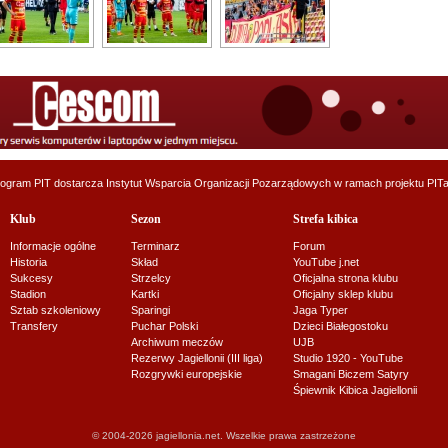
ogram PIT dostarcza
Instytut Wsparcia Organizacji Pozarządowych
w ramach projektu
PITa
Klub
Sezon
Strefa kibica
Informacje ogólne
Terminarz
Forum
Historia
Skład
YouTube j.net
Sukcesy
Strzelcy
Oficjalna strona klubu
Stadion
Kartki
Oficjalny sklep klubu
Sztab szkoleniowy
Sparingi
Jaga Typer
Transfery
Puchar Polski
Dzieci Białegostoku
Archiwum meczów
UJB
Rezerwy Jagiellonii (III liga)
Studio 1920 - YouTube
Rozgrywki europejskie
Smagani Biczem Satyry
Śpiewnik Kibica Jagiellonii
© 2004-2026 jagiellonia.net. Wszelkie prawa zastrzeżone