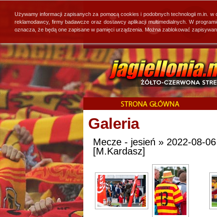
Używamy informacji zapisanych za pomocą cookies i podobnych technologii m.in. w
reklamodawcy, firmy badawcze oraz dostawcy aplikacji multimedialnych. W program
oznacza, że będą one zapisane w pamięci urządzenia. Można zablokować zapisywanie 
Galeria
Mecze - jesień » 2022-08-06
[M.Kardasz]