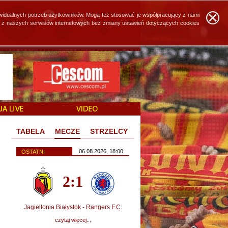
widualnych potrzeb użytkowników. Mogą też stosować je współpracujący z nami
ie z naszych serwisów internetowych bez zmiany ustawień dotyczących cookies
TABELA
MECZE
STRZELCY
06.08.2026, 18:00
OSTATNI
2:1
Jagiellonia Białystok - Rangers F.C.
czytaj więcej...