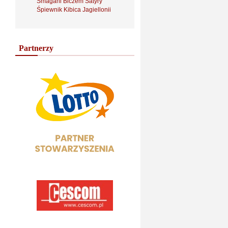
Smagani Biczem Satyry
Śpiewnik Kibica Jagiellonii
Partnerzy