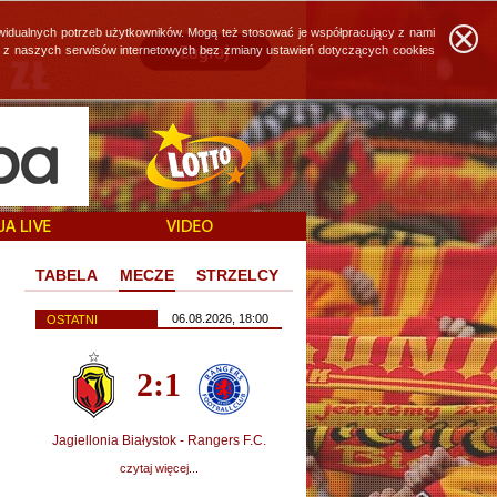
widualnych potrzeb użytkowników. Mogą też stosować je współpracujący z nami
ie z naszych serwisów internetowych bez zmiany ustawień dotyczących cookies
TABELA
MECZE
STRZELCY
06.08.2026, 18:00
OSTATNI
2:1
Jagiellonia Białystok - Rangers F.C.
czytaj więcej...