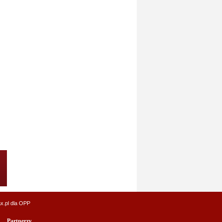
x.pl
dla OPP
Partnerzy