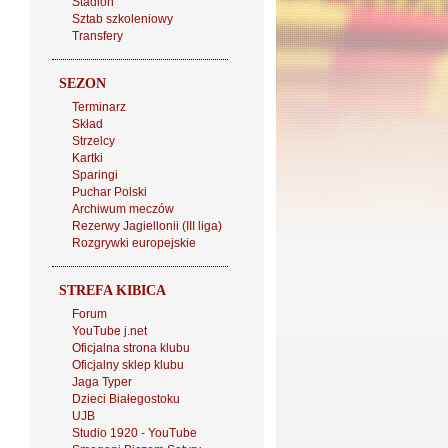
Stadion
Sztab szkoleniowy
Transfery
SEZON
Terminarz
Skład
Strzelcy
Kartki
Sparingi
Puchar Polski
Archiwum meczów
Rezerwy Jagiellonii (III liga)
Rozgrywki europejskie
STREFA KIBICA
Forum
YouTube j.net
Oficjalna strona klubu
Oficjalny sklep klubu
Jaga Typer
Dzieci Białegostoku
UJB
Studio 1920 - YouTube