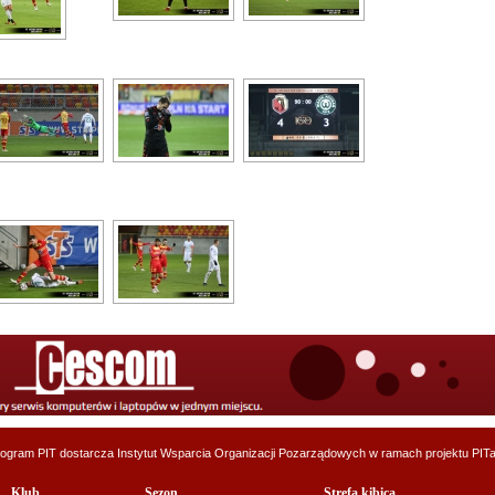
ogram PIT dostarcza
Instytut Wsparcia Organizacji Pozarządowych
w ramach projektu
PITa
Klub
Sezon
Strefa kibica