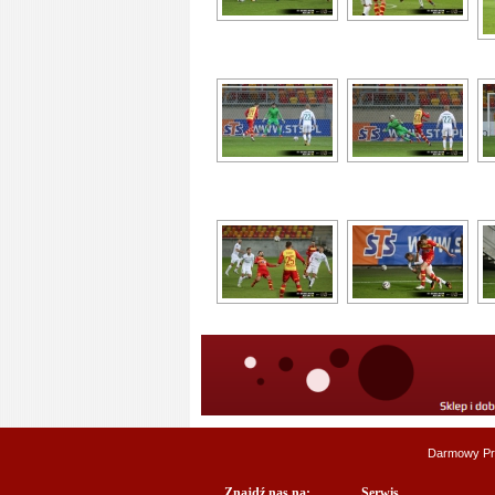
Darmowy Pr
Znajdź nas na:
Serwis