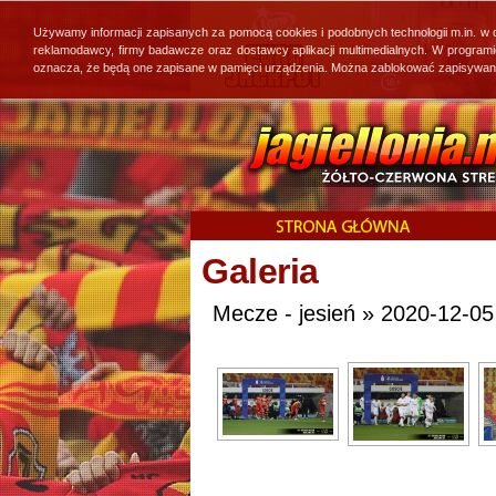
Używamy informacji zapisanych za pomocą cookies i podobnych technologii m.in. w
reklamodawcy, firmy badawcze oraz dostawcy aplikacji multimedialnych. W program
oznacza, że będą one zapisane w pamięci urządzenia. Można zablokować zapisywanie 
Galeria
Mecze - jesień » 2020-12-05 