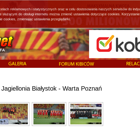
 celach reklamowych i statystycznych oraz w celu dostosowania naszych serwisów do indy
ie służącym do obsługi internetu można zmienić ustawienia dotyczące cookies. Korzystan
cookies, zmieniając ustawienia przeglądarki.
Jagiellonia Białystok - Warta Poznań