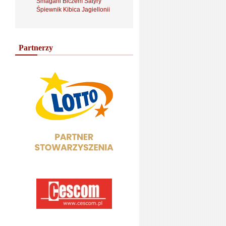
Smagani Biczem Satyry
Śpiewnik Kibica Jagiellonii
Partnerzy