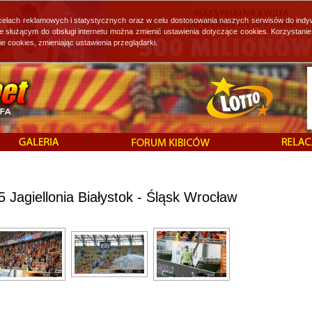
 celach reklamowych i statystycznych oraz w celu dostosowania naszych serwisów do indy
ie służącym do obsługi internetu można zmienić ustawienia dotyczące cookies. Korzystan
cookies, zmieniając ustawienia przeglądarki.
 Jagiellonia Białystok - Śląsk Wrocław