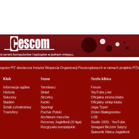
ogram PIT dostarcza
Instytut Wsparcia Organizacji Pozarządowych
w ramach projektu
PITa
Klub
Sezon
Strefa kibica
Informacje ogólne
Terminarz
Forum
Historia
Skład
YouTube j.net
Sukcesy
Strzelcy
Oficjalna strona klubu
Stadion
Kartki
Oficjalny sklep klubu
Sztab szkoleniowy
Sparingi
Jaga Typer
Transfery
Puchar Polski
Dzieci Białegostoku
Archiwum meczów
UJB
Rezerwy Jagiellonii (III liga)
Studio 1920 - YouTube
Rozgrywki europejskie
Smagani Biczem Satyry
Śpiewnik Kibica Jagiellonii