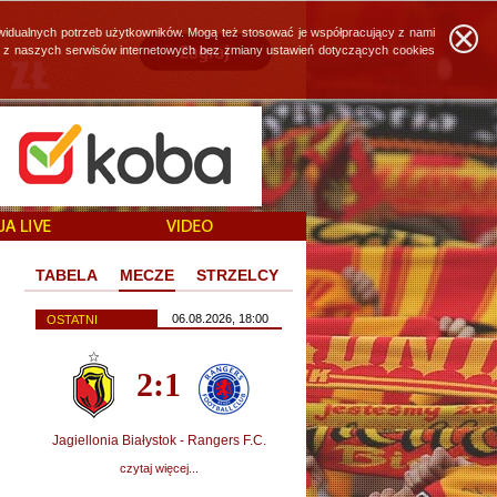
widualnych potrzeb użytkowników. Mogą też stosować je współpracujący z nami
ie z naszych serwisów internetowych bez zmiany ustawień dotyczących cookies
TABELA
MECZE
STRZELCY
06.08.2026, 18:00
OSTATNI
2:1
Jagiellonia Białystok - Rangers F.C.
czytaj więcej...