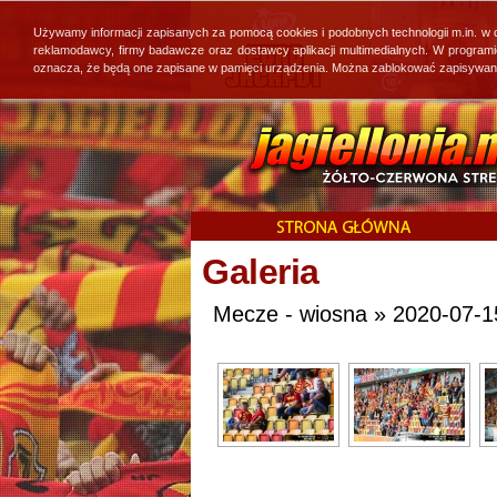
Używamy informacji zapisanych za pomocą cookies i podobnych technologii m.in. w
reklamodawcy, firmy badawcze oraz dostawcy aplikacji multimedialnych. W program
oznacza, że będą one zapisane w pamięci urządzenia. Można zablokować zapisywanie 
Galeria
Mecze - wiosna » 2020-07-15