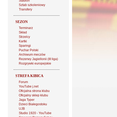
Stadion
Sztab szkoleniowy
Transfery
SEZON
Terminarz
Skład
Strzelcy
Kartki
Sparingi
Puchar Polski
Archiwum meczów
Rezerwy Jagiellonii (III liga)
Rozgrywki europejskie
STREFA KIBICA
Forum
YouTube j.net
Oficjalna strona klubu
Oficjalny sklep klubu
Jaga Typer
Dzieci Białegostoku
UJB
Studio 1920 - YouTube