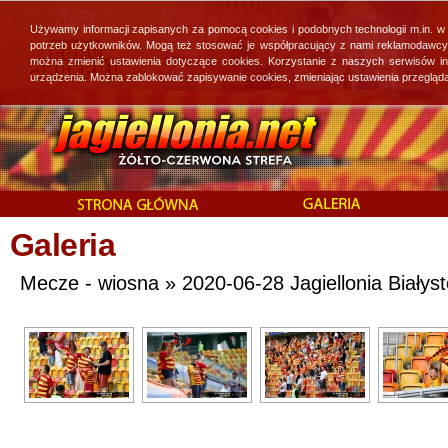
Używamy informacji zapisanych za pomocą cookies i podobnych technologii m.in. w
potrzeb użytkowników. Mogą też stosować je współpracujący z nami reklamodawcy, 
można zmienić ustawienia dotyczące cookies. Korzystanie z naszych serwisów i
urządzenia. Można zablokować zapisywanie cookies, zmieniając ustawienia przegląda
Galeria
Mecze - wiosna » 2020-06-28 Jagiellonia Białys