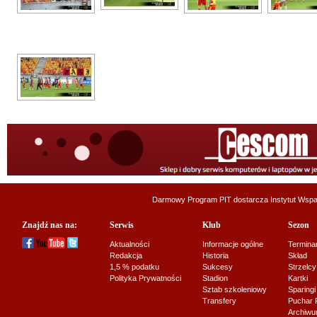
Darmowy Program PIT dostarcza
Instytut Wsp
Znajdź nas na:
Serwis
Klub
Sezon
Aktualności
Informacje ogólne
Termina
Redakcja
Historia
Skład
1,5 % podatku
Sukcesy
Strzelcy
Polityka Prywatności
Stadion
Kartki
Sztab szkoleniowy
Sparingi
Transfery
Puchar 
Archiw