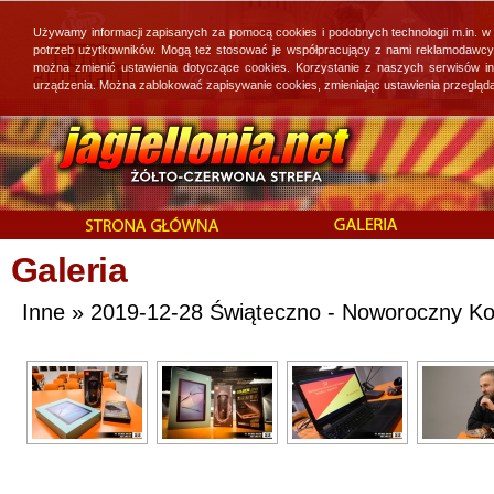
Używamy informacji zapisanych za pomocą cookies i podobnych technologii m.in. w
potrzeb użytkowników. Mogą też stosować je współpracujący z nami reklamodawcy, 
można zmienić ustawienia dotyczące cookies. Korzystanie z naszych serwisów i
urządzenia. Można zablokować zapisywanie cookies, zmieniając ustawienia przegląda
Galeria
Inne » 2019-12-28 Świąteczno - Noworoczny Kon