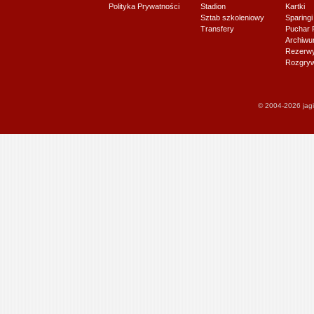
Polityka Prywatności
Stadion
Kartki
Sztab szkoleniowy
Sparingi
Transfery
Puchar 
Archiw
Rezerwy J
Rozgryw
© 2004-2026 jagi