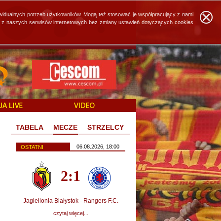
widualnych potrzeb użytkowników. Mogą też stosować je współpracujący z nami
ie z naszych serwisów internetowych bez zmiany ustawień dotyczących cookies
TABELA
MECZE
STRZELCY
06.08.2026, 18:00
OSTATNI
2:1
Jagiellonia Białystok - Rangers F.C.
czytaj więcej...