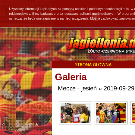
Używamy informacji zapisanych za pomocą cookies i podobnych technologii m.in. w
reklamodawcy, firmy badawcze oraz dostawcy aplikacji multimedialnych. W program
oznacza, że będą one zapisane w pamięci urządzenia. Można zablokować zapisywanie 
Galeria
Mecze - jesień » 2019-09-29 