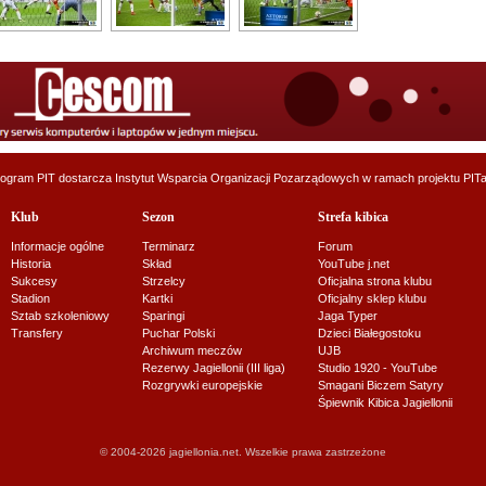
ogram PIT dostarcza
Instytut Wsparcia Organizacji Pozarządowych
w ramach projektu
PITa
Klub
Sezon
Strefa kibica
Informacje ogólne
Terminarz
Forum
Historia
Skład
YouTube j.net
Sukcesy
Strzelcy
Oficjalna strona klubu
Stadion
Kartki
Oficjalny sklep klubu
Sztab szkoleniowy
Sparingi
Jaga Typer
Transfery
Puchar Polski
Dzieci Białegostoku
Archiwum meczów
UJB
Rezerwy Jagiellonii (III liga)
Studio 1920 - YouTube
Rozgrywki europejskie
Smagani Biczem Satyry
Śpiewnik Kibica Jagiellonii
© 2004-2026 jagiellonia.net. Wszelkie prawa zastrzeżone