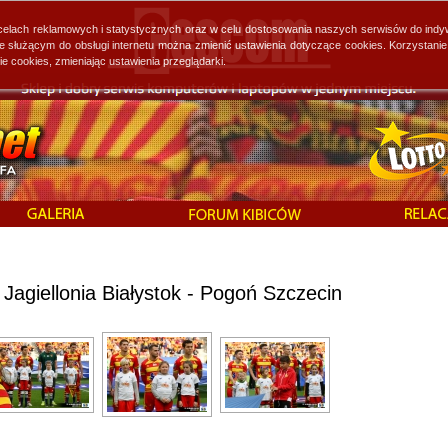
 celach reklamowych i statystycznych oraz w celu dostosowania naszych serwisów do indy
ie służącym do obsługi internetu można zmienić ustawienia dotyczące cookies. Korzystan
cookies, zmieniając ustawienia przeglądarki.
Jagiellonia Białystok - Pogoń Szczecin