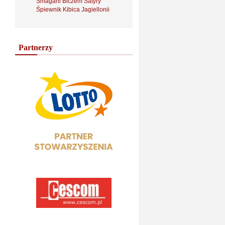
Smagani Biczem Satyry
Śpiewnik Kibica Jagiellonii
Partnerzy