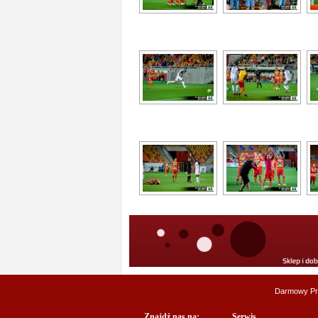
Darmowy Pr
Znajdź nas na:
Serwis