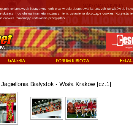
 celach reklamowych i statystycznych oraz w celu dostosowania naszych serwisów do indy
ie służącym do obsługi internetu można zmienić ustawienia dotyczące cookies. Korzystan
cookies, zmieniając ustawienia przeglądarki.
Jagiellonia Białystok - Wisła Kraków [cz.1]