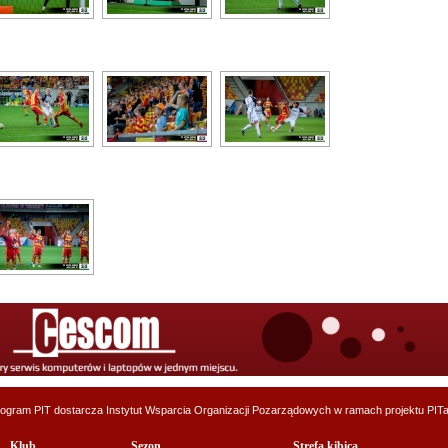
ogram PIT dostarcza
Instytut Wsparcia Organizacji Pozarządowych
w ramach projektu
PITa
Klub
Sezon
Strefa kibica