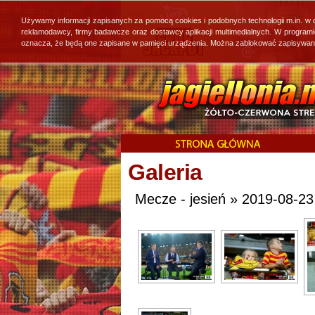
Używamy informacji zapisanych za pomocą cookies i podobnych technologii m.in. w
reklamodawcy, firmy badawcze oraz dostawcy aplikacji multimedialnych. W program
oznacza, że będą one zapisane w pamięci urządzenia. Można zablokować zapisywanie 
Galeria
Mecze - jesień » 2019-08-23 