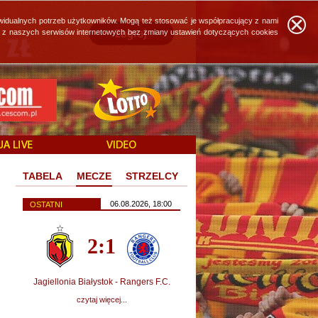
widualnych potrzeb użytkowników. Mogą też stosować je współpracujący z nami
ie z naszych serwisów internetowych bez zmiany ustawień dotyczących cookies
TABELA
MECZE
STRZELCY
06.08.2026, 18:00
OSTATNI
2:1
Jagiellonia Białystok - Rangers F.C.
czytaj więcej...