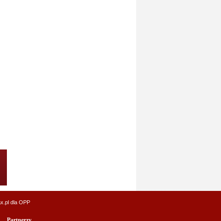
x.pl
dla OPP
Partnerzy