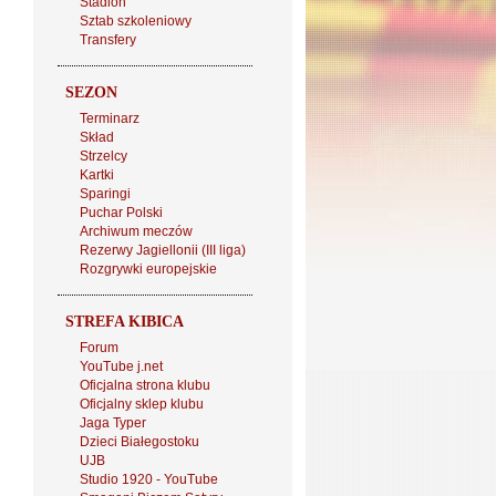
Stadion
Sztab szkoleniowy
Transfery
SEZON
Terminarz
Skład
Strzelcy
Kartki
Sparingi
Puchar Polski
Archiwum meczów
Rezerwy Jagiellonii (III liga)
Rozgrywki europejskie
STREFA KIBICA
Forum
YouTube j.net
Oficjalna strona klubu
Oficjalny sklep klubu
Jaga Typer
Dzieci Białegostoku
UJB
Studio 1920 - YouTube