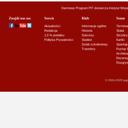
Darmowy Program PIT dostarcza
Instytut Wsp
Znajdź nas na:
Serwis
Klub
Sezon
Aktualności
Informacje ogólne
Termina
Redakcja
Historia
Skład
1,5 % podatku
Sukcesy
Strzelcy
Polityka Prywatności
Stadion
Kartki
Sztab szkoleniowy
Sparingi
Transfery
Puchar 
Archiw
Rezerwy J
Rozgryw
© 2004-2026 jagi