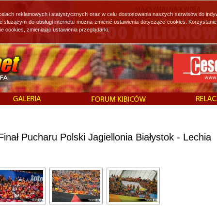
 celach reklamowych i statystycznych oraz w celu dostosowania naszych serwisów do indy
ie służącym do obsługi internetu można zmienić ustawienia dotyczące cookies. Korzystan
cookies, zmieniając ustawienia przeglądarki.
inał Pucharu Polski Jagiellonia Białystok - Lechia