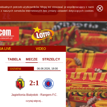
widualnych potrzeb użytkowników. Mogą też stosować je współpracujący z nami
ie z naszych serwisów internetowych bez zmiany ustawień dotyczących cookies
TABELA
MECZE
STRZELCY
06.08.2026, 18:00
OSTATNI
2:1
Jagiellonia Białystok - Rangers F.C.
czytaj więcej...