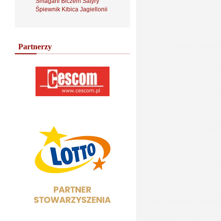
Smagani Biczem Satyry
Śpiewnik Kibica Jagiellonii
Partnerzy