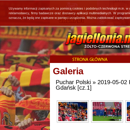
Używamy informacji zapisanych za pomocą cookies i podobnych technologii m.in. w
reklamodawcy, firmy badawcze oraz dostawcy aplikacji multimedialnych. W program
oznacza, że będą one zapisane w pamięci urządzenia. Można zablokować zapisywanie 
Galeria
Puchar Polski » 2019-05-02 F
Gdańsk [cz.1]