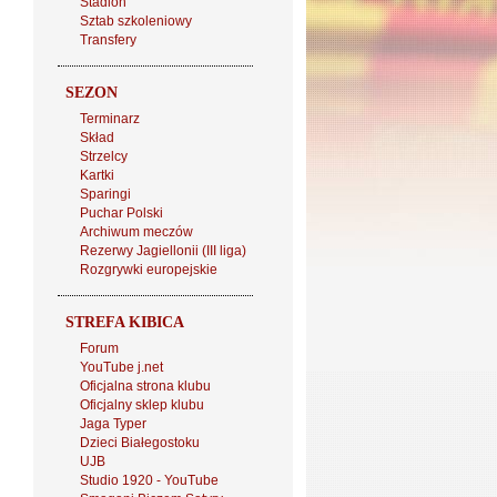
Stadion
Sztab szkoleniowy
Transfery
SEZON
Terminarz
Skład
Strzelcy
Kartki
Sparingi
Puchar Polski
Archiwum meczów
Rezerwy Jagiellonii (III liga)
Rozgrywki europejskie
STREFA KIBICA
Forum
YouTube j.net
Oficjalna strona klubu
Oficjalny sklep klubu
Jaga Typer
Dzieci Białegostoku
UJB
Studio 1920 - YouTube